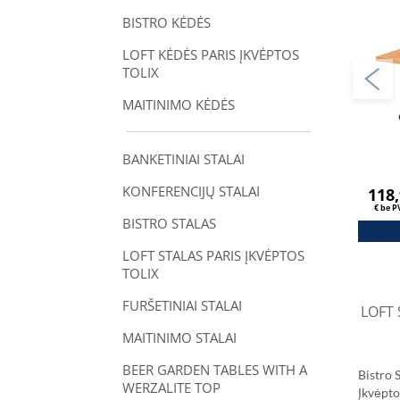
Stalvir
BISTRO KĖDĖS
Natūra
LOFT KĖDĖS PARIS ĮKVĖPTOS
TOLIX
MAITINIMO KĖDĖS
BANKETINIAI STALAI
KONFERENCIJŲ STALAI
118
€ be 
BISTRO STALAS
LOFT STALAS PARIS ĮKVĖPTOS
TOLIX
FURŠETINIAI STALAI
LOFT 
MAITINIMO STALAI
BEER GARDEN TABLES WITH A
Bistro 
WERZALITE TOP
Įkvėpt