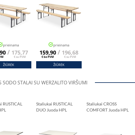
prieinama
prieinama
/
/
,90
175,77
159,90
196,68
PVM
€ su PVM
€ be PVM
€ su PVM
ŽIŪRĖK
ŽIŪRĖK
ska
 SODO STALAI SU WERZALITO VIRŠUMI
s
 stalų užsakymas buvo
itai. Baldai tvirti ir
kai RUSTICAL
Staliukai RUSTICAL
Staliukai CROSS
ūsų kavinėje.”
HPL
DUO Juoda HPL
COMFORT Juoda HPL
šis 69x69 Cm
Stalviršis 120x79 Cm
Stalviršis 69x69 Cm
nė Balta V2909
Klasikinė Balta V2909
Carrara Marmuras