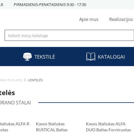
lt
PIRMADIENIS-PENKTADIENIS 9:30 - 17:30
Apie mus
Realizacijos
TEKSTILĖ
KATALOGAI
INIS PUSLAPIS
LENTELĖS
telės
ORANO STALAI
taliukas ALFA R
Kavos Staliukas
Kavos Staliukas ALFA
uotas
RUSTICAL Baltas
DUO Baltas Forniruotas