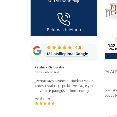
Kėdžių sandėlyje
Pirkimas telefonu
142
4.8
€ be 
182 atsiliepimai Google
t
Paulina Orłowska
Halina Rumiń
ALAUS
s
prieš 2 mėnesius
prieš 4 mėnesiu
tų įsigijome apie 30
„Pernai savo kavinei nusipirkau Mextr
„Sulankstančių
ncijų kėdžių, kurios
kėdes ir stalus, jie puikiai veikia. Jie yra
atliktas labai gre
Staliu
ios būklės. Šiais metais
patvarūs ir patogūs. Rekomenduoju.”
puikiai tinka m
Juoda 
 kambariui užsakėme
Įvertinimas:
Įvertinimas:
ių stalų ir esame labai
Stalvir
atūros kokybe, o tai
Klasiki
alams, kuriuos
ermontuojame kelis