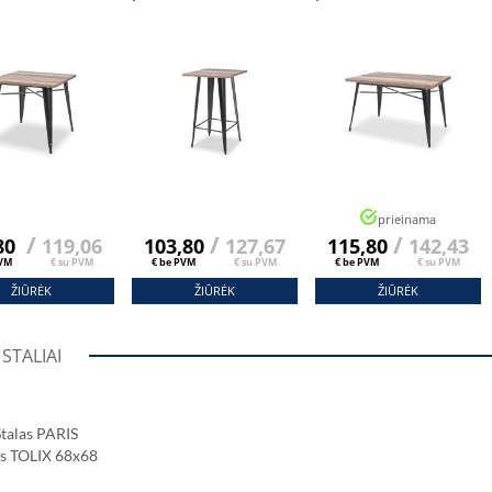
mm 80x80 Cm
Cm 28mm 68x68 Cm
Cm 28mm 120x80 Cm
s Ąžuolas
Sonomos Ąžuolas
Sonomos Ąžuolas
prieinama
/
/
/
80
119,06
103,80
127,67
115,80
142,43
PVM
€ su PVM
€ be PVM
€ su PVM
€ be PVM
€ su PVM
ŽIŪRĖK
ŽIŪRĖK
ŽIŪRĖK
STALIAI
Stalas PARIS
os TOLIX 68x68
mm 68x68 Cm