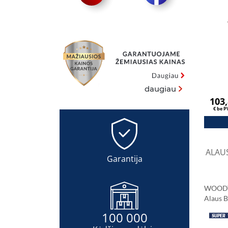
Sonomo
daugiau
103
€ be 
ALAUS
Garantija
WOOD
Alaus B
Cm
100 000