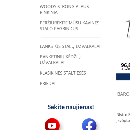
Cm 28
WOODY STRONG ALAUS
Sonomo
RINKINIAI
PERŽIŪRĖKITE MŪSŲ KAVINĖS
STALO PAGRINDUS
LANKSTŪS STALŲ UŽVALKALAI
BANKETINIŲ KĖDŽIŲ
UŽVALKALAI
96,
€ be 
KLASIKINĖS STALTIESĖS
PRIEDAI
BARO 
Sekite naujienas!
Bistro 
Įkvėpt
Cm 28