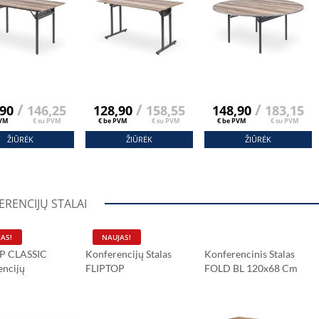
/
/
/
,90
146,25
128,90
158,55
148,90
183,15
PVM
€ su PVM
€ be PVM
€ su PVM
€ be PVM
€ su PVM
ŽIŪRĖK
ŽIŪRĖK
ŽIŪRĖK
RENCIJŲ STALAI
AS!
NAUJAS!
P CLASSIC
Konferencijų Stalas
Konferencinis Stalas
encijų
FLIPTOP
FOLD BL 120x68 Cm
 160x80 Cm
MODERN 138x80 Cm
Sonomos Ąžuolas
s Ąžuolas
Sonomos Ąžuolas