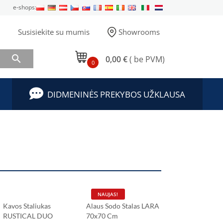
e-shops:
Susisiekite su mumis
Showrooms

0,00 €
( be PVM)
0
DIDMENINĖS PREKYBOS UŽKLAUSA
NAUJAS!
NAUJAS!
Kavos Staliukas
Alaus Sodo Stalas LARA
Alaus Sodo Stala
RUSTICAL DUO
70x70 Cm
120x70 Cm