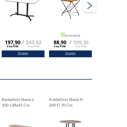
prieinama
/
/
/
197,90
243,42
88,90
109,35
197,90
24
€ be PVM
€ su PVM
€ be PVM
€ su PVM
€ be PVM
€ s
ŽIŪRĖK
ŽIŪRĖK
ŽIŪRĖK
Banketinis Stalas L-
Kokteilinis Stalas K-
Banketinis Stalas
100 138x45 Cm
200 Fi 70 Cm
600 80x80 Cm
Sonomos Ąžuolas
Sonomos Ąžuolas
Sonomos Ąžuola