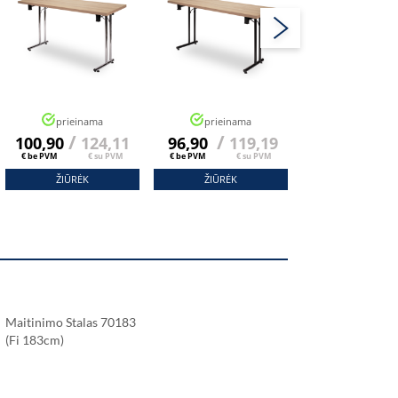
prieinama
prieinama
/
/
/
100,90
124,11
96,90
119,19
108,90
13
€ be PVM
€ su PVM
€ be PVM
€ su PVM
€ be PVM
€ s
ŽIŪRĖK
ŽIŪRĖK
ŽIŪRĖK
Maitinimo Stalas 70183
(fi 183cm)