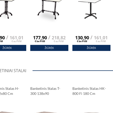
/
/
/
,90
161,01
177,90
218,82
130,90
161,01
PVM
€ su PVM
€ be PVM
€ su PVM
€ be PVM
€ su PVM
ŽIŪRĖK
ŽIŪRĖK
ŽIŪRĖK
TINIAI STALAI
nis Stalas H-
Banketinis Stalas T-
Banketinis Stalas HK-
2x80 Cm
300 138x90
800 Fi 180 Cm
s Ąžuolas
Sonomos Ąžuolas
Sonomos Ąžuolas