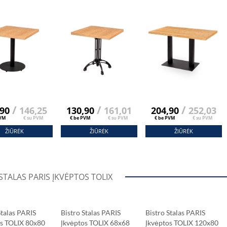
šis 68x68 Cm
Forniruotas
Stalviršis 120x80 Cm
lu
Stalviršis 68x68 Cm
Natūralu
Natūralu
/
/
/
,90
146,25
130,90
161,01
204,90
252,03
PVM
€ su PVM
€ be PVM
€ su PVM
€ be PVM
€ su PVM
ŽIŪRĖK
ŽIŪRĖK
ŽIŪRĖK
STALAS PARIS ĮKVĖPTOS TOLIX
Stalas PARIS
Bistro Stalas PARIS
Bistro Stalas PARIS
os TOLIX 80x80
Įkvėptos TOLIX 68x68
Įkvėptos TOLIX 120x80