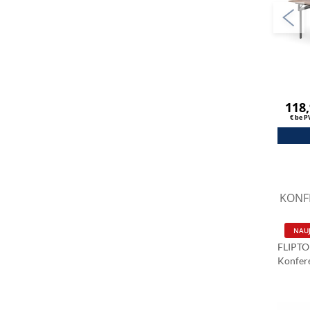
118
€ be 
KONFE
NAUJ
FLIPTO
Konfer
Stalas
Sonomo