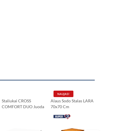
NAUJAS!
Staliukai CROSS
Alaus Sodo Stalas LARA
Aliuminio Stalas
COMFORT DUO Juoda
70x70 Cm
DUO Premium
HPL Stalviršis 120x79
Cm
Carrara Marmuras