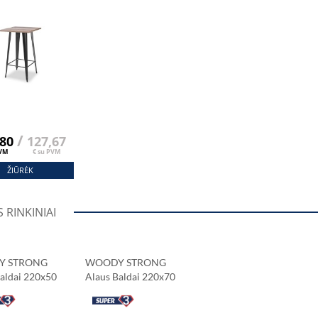
s Ąžuolas
/
,80
127,67
PVM
€ su PVM
ŽIŪRĖK
 RINKINIAI
Y STRONG
WOODY STRONG
aldai 220x50
Alaus Baldai 220x70
Cm