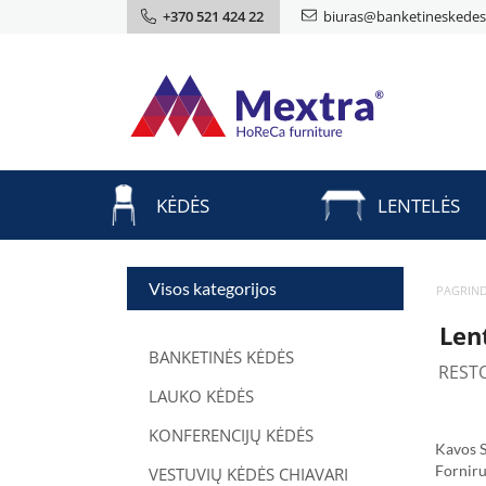
+370 521 424 22
biuras@banketineskedes.
KĖDĖS
LENTELĖS
Visos kategorijos
PAGRIND
Len
BANKETINĖS KĖDĖS
REST
LAUKO KĖDĖS
KONFERENCIJŲ KĖDĖS
Kavos S
Fornir
VESTUVIŲ KĖDĖS CHIAVARI