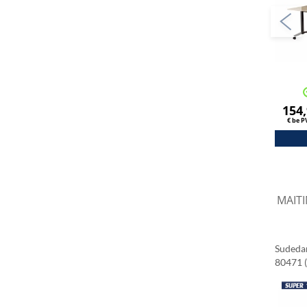
154
€ be 
MAITI
Sudeda
80471 