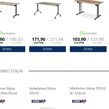
prieinama
prieinama
/
/
/
,90
190,53
171,90
211,44
103,90
127,80
PVM
€ su PVM
€ be PVM
€ su PVM
€ be PVM
€ su PVM
ŽIŪRĖK
ŽIŪRĖK
ŽIŪRĖK
NIMO STALAI
mas Stalas
Sudedamas Stalas
Maitinimo Stalas 70152
(183x76cm)
70110
(fi 152cm)