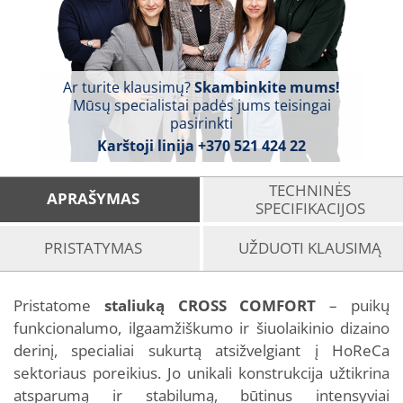
Ar turite klausimų?
Skambinkite mums!
Mūsų specialistai padės jums teisingai
pasirinkti
Karštoji linija
+370 521 424 22
TECHNINĖS
APRAŠYMAS
SPECIFIKACIJOS
PRISTATYMAS
UŽDUOTI KLAUSIMĄ
Pristatome
staliuką CROSS COMFORT
– puikų
funkcionalumo, ilgaamžiškumo ir šiuolaikinio dizaino
derinį, specialiai sukurtą atsižvelgiant į HoReCa
sektoriaus poreikius. Jo unikali konstrukcija užtikrina
atsparumą ir stabilumą, būtinus intensyviai