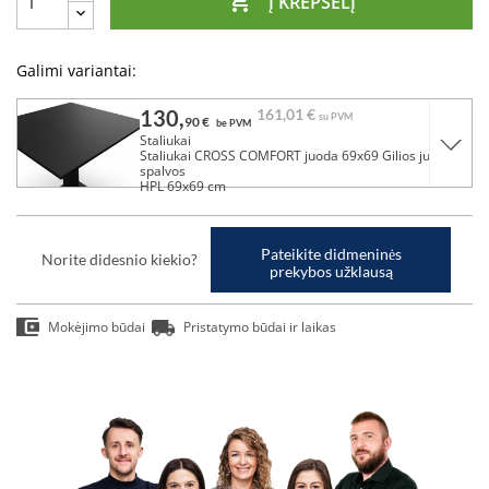

Į KREPŠELĮ
Galimi variantai:
130,
161,
01 €
su PVM
90 €
be PVM
Staliukai
Staliukai CROSS COMFORT juoda 69x69 Gilios juodos
spalvos
HPL 69x69 cm
Pateikite didmeninės
Norite didesnio kiekio?
prekybos užklausą
Mokėjimo būdai
Pristatymo būdai ir laikas