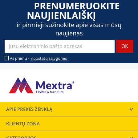
PRENUMERUOKITE
NAUJIENLAIŠKĮ
ir pirmieji sužinokite apie visas mūsų
naujienas
Aš priimu -
nuostatų sąlygomis
APIE PREKĖS ŽENKLĄ
KLIENTŲ ZONA