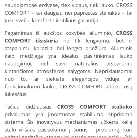
naudojamose erdvėse, tiek vidaus, tiek lauko. CROSS
COMFORT – tai daugiau nei paprastas staliukas – tai
Jūsų svečių komforto ir stiliaus garantija.
Pagamintas iš aukštos kokybės aliuminio,
CROSS
COMFORT išsiskiri
a ne tik lengvumu, bet ir
atsparumu korozijai bei lengva priežiūra. Aliuminis
kaip medžiaga yra idealus pasirinkimas lauko
naudojimui, dėl savo natūralios atsparumo
kintančioms atmosferos sąlygoms. Nepriklausomai
nuo to, ar siekiate elegancijos viduje, ar
funkcionalumo lauke, CROSS COMFORT atitiks Jūsų
lūkesčius.
Tačiau didžiausias
CROSS COMFORT staliuko
privalumas yra įmontuotas stabilumo stiprinimo
sistema. Šis inovatyvus mechanizmas užkerta kelią
stalo viršaus pasisukimui į šonus – problemą, kuri