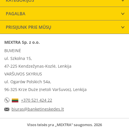
KATEGORIJOS
PAGALBA
PRISIJUNK PRIE MŪSŲ
MEXTRA Sp. z o.o.
BUVEINĖ
ul. Szkolna 15,
47-225 Kendzežynas-Kozlė, Lenkija
VARŠUVOS SKYRIUS
ul. Ogarów Polskich 54a,
96-325 Krze Duże (netoli Varšuvos), Lenkija
+370 521 424 22
biuras@banketineskedes.lt
Visos teisės yra „MEXTRA“ saugomos. 2026