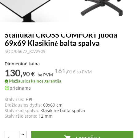
Staliukai CROSS COMFORT juoda
69x69 Klasikinė balta spalva
SOD/06672_K:V2909
Didmeninė kaina
130,
161,
01 €
su PVM
90 €
be PVM
Mažiausios kainos garantija
prieinama
Stalviršis:
HPL
Didžiausias dydis:
69x69 cm
Stalviršio spalva:
Klasikinė balta spalva
Stalviršio storis:
12 mm