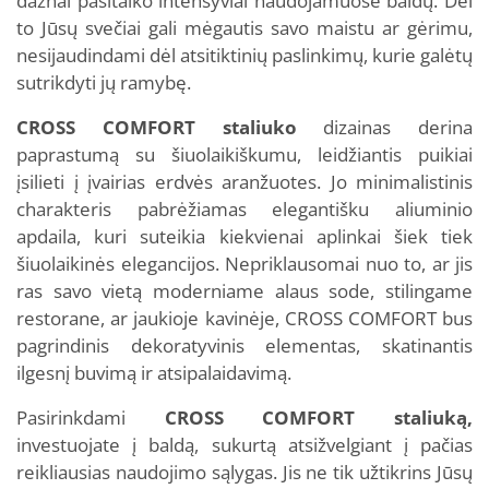
dažnai pasitaiko intensyviai naudojamuose baldų. Dėl
to Jūsų svečiai gali mėgautis savo maistu ar gėrimu,
nesijaudindami dėl atsitiktinių paslinkimų, kurie galėtų
sutrikdyti jų ramybę.
CROSS COMFORT staliuko
dizainas derina
paprastumą su šiuolaikiškumu, leidžiantis puikiai
įsilieti į įvairias erdvės aranžuotes. Jo minimalistinis
charakteris pabrėžiamas elegantišku aliuminio
apdaila, kuri suteikia kiekvienai aplinkai šiek tiek
šiuolaikinės elegancijos. Nepriklausomai nuo to, ar jis
ras savo vietą moderniame alaus sode, stilingame
restorane, ar jaukioje kavinėje, CROSS COMFORT bus
pagrindinis dekoratyvinis elementas, skatinantis
ilgesnį buvimą ir atsipalaidavimą.
Pasirinkdami
CROSS COMFORT staliuką,
investuojate į baldą, sukurtą atsižvelgiant į pačias
reikliausias naudojimo sąlygas. Jis ne tik užtikrins Jūsų