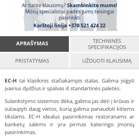
Ar turite klausimų?
Skambinkite mums!
Mūsų specialistai padės jums teisingai
pasirinkti
Karštoji linija
+370 521 424 22
TECHNINĖS
APRAŠYMAS
SPECIFIKACIJOS
PRISTATYMAS
UŽDUOTI KLAUSIMĄ
EC-H
tai klasikinis stačiakampis stalas. Galima įsigyti
įvairius dydžius ir spalvas iš standartinės paletės.
Sulankstymo sistemos dėka, galima jas dėti į krūvas ir
sutaupyti daug vietos, kurią galima panaudoti kitiems
tikslams. EC-H idealus pasirinkimas restoranams ar
banketų salėms ir yra pirmas kateringo įmonių
pasirinkimas.