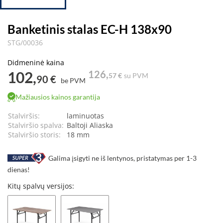
Banketinis stalas EC-H 138x90
STG/00036
Didmeninė kaina
102,
126,
57 €
su PVM
90 €
be PVM
Mažiausios kainos garantija
Stalviršis:
laminuotas
Stalviršio spalva:
Baltoji Aliaska
Stalviršio storis:
18 mm
Galima įsigyti ne iš lentynos, pristatymas per 1-3
dienas!
Kitų spalvų versijos: