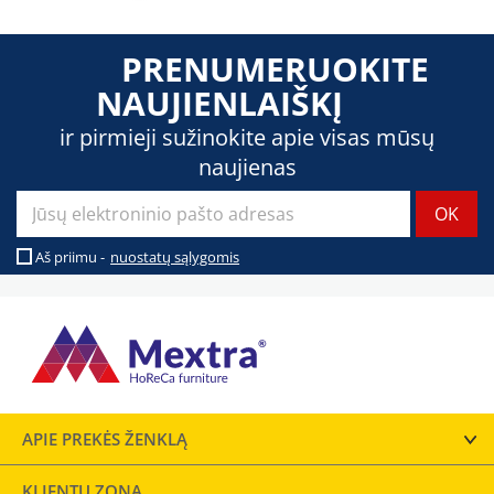
PRENUMERUOKITE
NAUJIENLAIŠKĮ
ir pirmieji sužinokite apie visas mūsų
naujienas
Aš priimu -
nuostatų sąlygomis
APIE PREKĖS ŽENKLĄ
KLIENTŲ ZONA