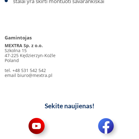
stalai yra skirti montuoti savarankiškai
Gamintojas
MEXTRA Sp. z o.o.
Szkolna 15
47-225 Kędzierzyn-Koźle
Poland
tel. +48 531 542 542
email
biuro@mextra.pl
Sekite naujienas!