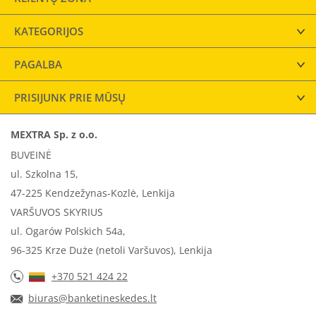
KATEGORIJOS
PAGALBA
PRISIJUNK PRIE MŪSŲ
MEXTRA Sp. z o.o.
BUVEINĖ
ul. Szkolna 15,
47-225 Kendzežynas-Kozlė, Lenkija
VARŠUVOS SKYRIUS
ul. Ogarów Polskich 54a,
96-325 Krze Duże (netoli Varšuvos), Lenkija
+370 521 424 22
biuras@banketineskedes.lt