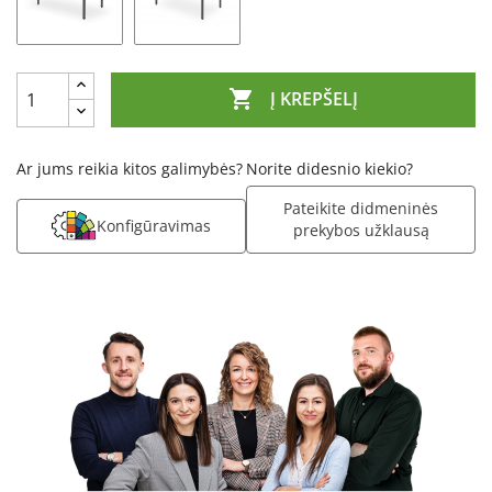

Į KREPŠELĮ
Ar jums reikia kitos galimybės?
Norite didesnio kiekio?
Pateikite didmeninės
Konfigūravimas
prekybos užklausą