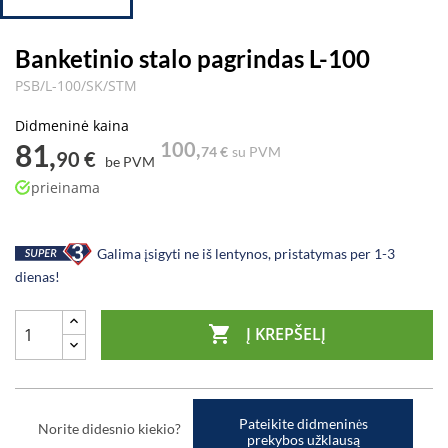
Banketinio stalo pagrindas L-100
PSB/L-100/SK/STM
Didmeninė kaina
81,
100,
74 €
su PVM
90 €
be PVM
prieinama
Galima įsigyti ne iš lentynos, pristatymas per 1-3
dienas!

Į KREPŠELĮ
Pateikite didmeninės
Norite didesnio kiekio?
prekybos užklausą