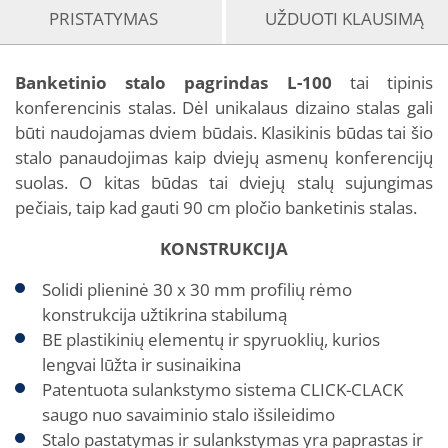
PRISTATYMAS
UŽDUOTI KLAUSIMĄ
Banketinio stalo pagrindas L-100
tai tipinis
konferencinis stalas. Dėl unikalaus dizaino stalas gali
būti naudojamas dviem būdais. Klasikinis būdas tai šio
stalo panaudojimas kaip dviejų asmenų konferencijų
suolas. O kitas būdas tai dviejų stalų sujungimas
pečiais, taip kad gauti 90 cm pločio banketinis stalas.
KONSTRUKCIJA
Solidi plieninė 30 x 30 mm profilių rėmo
konstrukcija užtikrina stabilumą
BE plastikinių elementų ir spyruoklių, kurios
lengvai lūžta ir susinaikina
Patentuota sulankstymo sistema CLICK-CLACK
saugo nuo savaiminio stalo išsileidimo
Stalo pastatymas ir sulankstymas yra paprastas ir