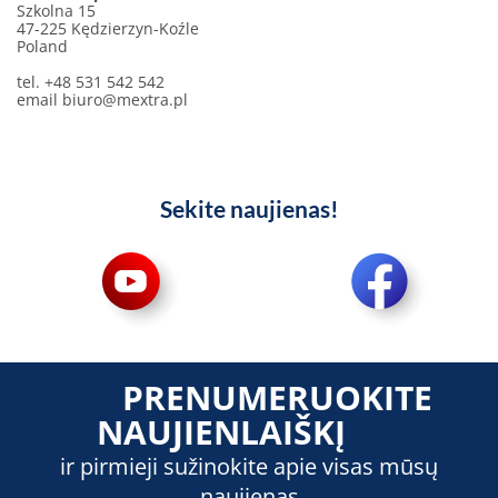
Szkolna 15
47-225 Kędzierzyn-Koźle
Poland
tel. +48 531 542 542
email
biuro@mextra.pl
Sekite naujienas!
PRENUMERUOKITE
NAUJIENLAIŠKĮ
ir pirmieji sužinokite apie visas mūsų
naujienas