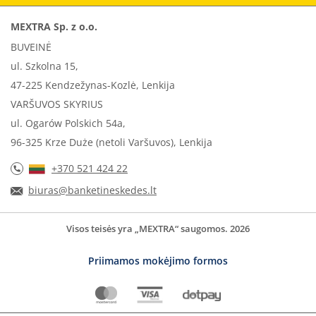
MEXTRA Sp. z o.o.
BUVEINĖ
ul. Szkolna 15,
47-225 Kendzežynas-Kozlė, Lenkija
VARŠUVOS SKYRIUS
ul. Ogarów Polskich 54a,
96-325 Krze Duże (netoli Varšuvos), Lenkija
+370 521 424 22
biuras@banketineskedes.lt
Visos teisės yra „MEXTRA“ saugomos. 2026
Priimamos mokėjimo formos