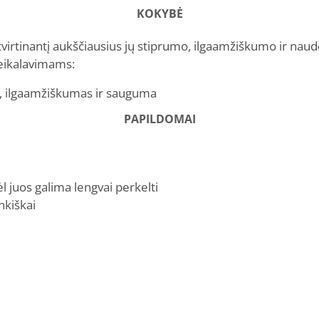
KOKYBĖ
 patvirtinantį aukščiausius jų stiprumo, ilgaamžiškumo ir 
 reikalavimams:
, ilgaamžiškumas ir sauguma
PAPILDOMAI
ėl juos galima lengvai perkelti
nkiškai