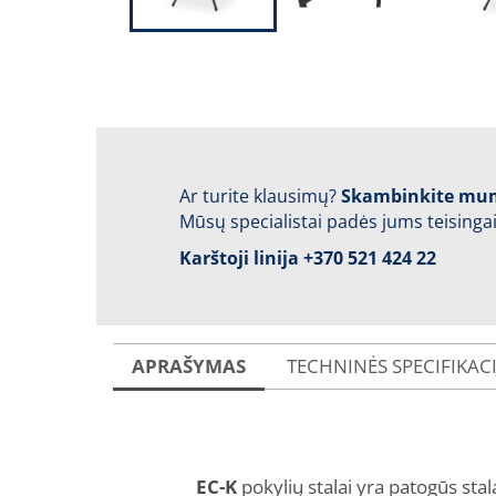
Ar turite klausimų?
Skambinkite mu
Mūsų specialistai padės jums teisingai
Karštoji linija
+370 521 424 22
APRAŠYMAS
TECHNINĖS SPECIFIKAC
EC-K
pokylių stalai yra patogūs stal