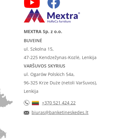
MEXTRA Sp. z o.o.
BUVEINĖ
ul. Szkolna 15,
47-225 Kendzežynas-Kozlė, Lenkija
VARŠUVOS SKYRIUS
ul. Ogarów Polskich 54a,
96-325 Krze Duże (netoli Varšuvos),
Lenkija
+370 521 424 22
biuras@banketineskedes.lt