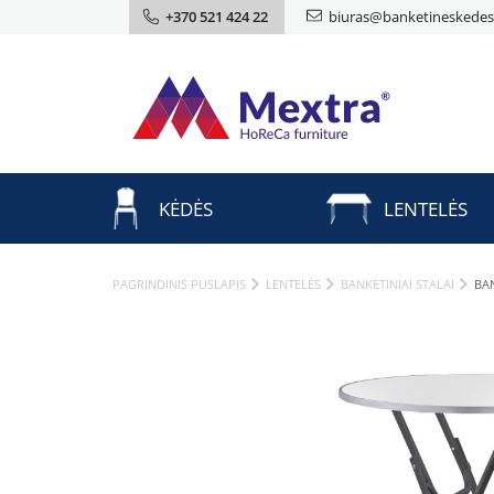
+370 521 424 22
biuras@banketineskedes.
KĖDĖS
LENTELĖS
PAGRINDINIS PUSLAPIS
LENTELĖS
BANKETINIAI STALAI
BAN