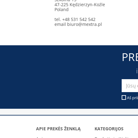
47-225 Kędzierzyn-Koźle
Poland
tel. +48 531 542 542
email
biuro@mextra.pl
PR
Aš pri
APIE PREKĖS ŽENKLĄ
KATEGORIJOS