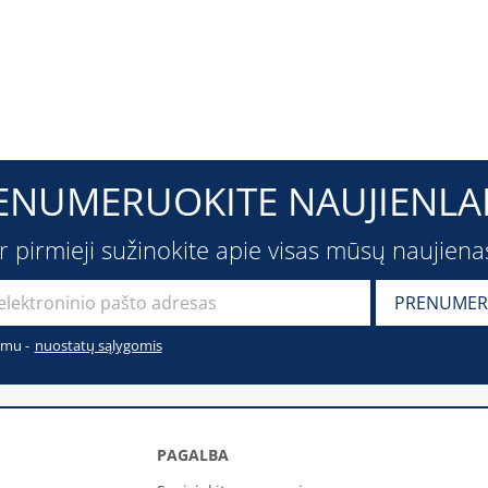
ENUMERUOKITE NAUJIENLAI
ir pirmieji sužinokite apie visas mūsų naujiena
imu -
nuostatų sąlygomis
PAGALBA