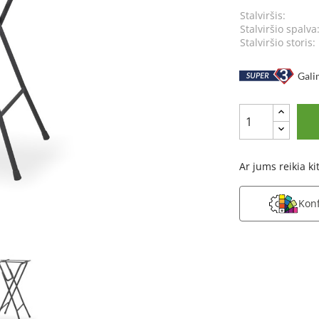
Stalviršis:
Stalviršio spalva
Stalviršio storis:
Galim
Ar jums reikia k
Kon