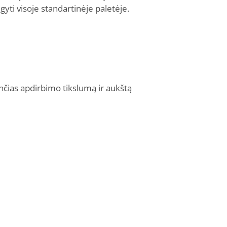
ti visoje standartinėje paletėje.
nčias apdirbimo tikslumą ir aukštą