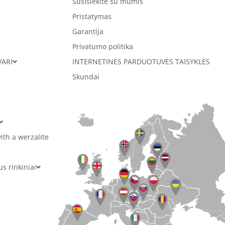
Susisiekite su mumis
Pristatymas
Garantija
Privatumo politika
VARI
INTERNETINĖS PARDUOTUVĖS TAISYKLĖS
Skundai
ith a werzalite
 rinkiniai