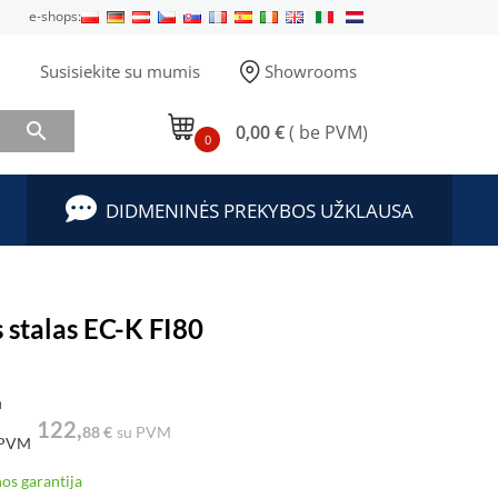
e-shops:
Susisiekite su mumis
Showrooms

0,00 €
( be PVM)
0
DIDMENINĖS PREKYBOS UŽKLAUSA
 stalas EC-K FI80
a
122,
88 €
su PVM
 PVM
os garantija