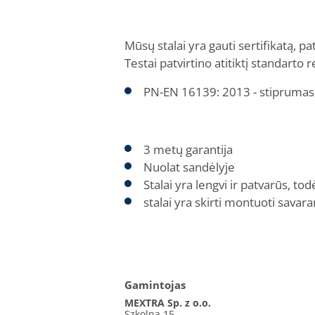
Mūsų stalai yra gauti sertifikatą,
Testai patvirtino atitiktį standarto
PN-EN 16139: 2013 - stiprumas
3 metų garantija
Nuolat sandėlyje
Stalai yra lengvi ir patvarūs, tod
stalai yra skirti montuoti savara
Gamintojas
MEXTRA Sp. z o.o.
Szkolna 15