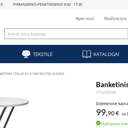
lt
PIRMADIENIS-PENKTADIENIS 9:30 - 17:30
Apie mus
Realizacijos
TEKSTILĖ
KATALOGAI
KETINIS STALAS EC-K FI80 BALTOJI ALIASKA
Banketinis
STG/00096
Didmeninė kain
99,
90 €
be
Mažiausios kain