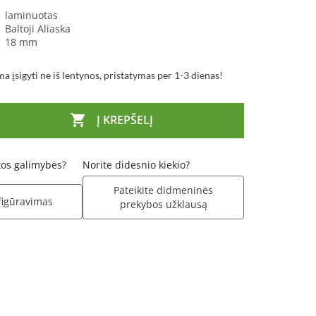
laminuotas
:
Baltoji Aliaska
18 mm
a įsigyti ne iš lentynos, pristatymas per 1-3 dienas!

Į KREPŠELĮ
itos galimybės?
Norite didesnio kiekio?
Pateikite didmeninės
figūravimas
prekybos užklausą