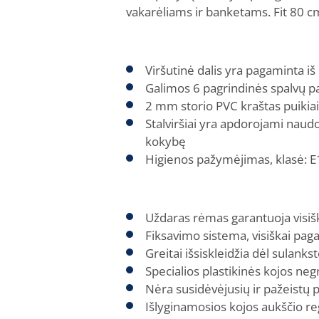
vakarėliams ir banketams. Fit 80 cm
Viršutinė dalis yra pagaminta 
Galimos 6 pagrindinės spalvų p
2 mm storio PVC kraštas puikiai
Stalviršiai yra apdorojami naud
kokybę
Higienos pažymėjimas, klasė: E
Uždaras rėmas garantuoja visišk
Fiksavimo sistema, visiškai pag
Greitai išsiskleidžia dėl sulan
Specialios plastikinės kojos neg
Nėra susidėvėjusių ir pažeistų pl
Išlyginamosios kojos aukščio r