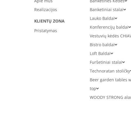
Apie mus
Banketinės Kėdės
Realizacijos
Banketiniai stalai
Lauko Baldai
KLIENTŲ ZONA
Konferencijų baldai
Pristatymas
Vestuvių kėdės CHIA
Bistro baldai
Loft Baldai
Furšetiniai stalai
Technoratan stoličky
Beer garden tables w
top
WOODY STRONG alaus