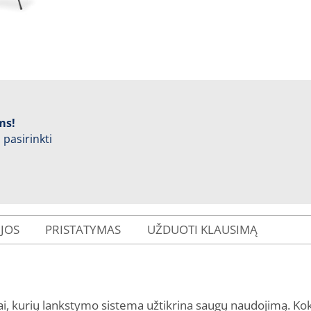
ms!
 pasirinkti
IJOS
PRISTATYMAS
UŽDUOTI KLAUSIMĄ
ai, kurių lankstymo sistema užtikrina saugų naudojimą. Kokte