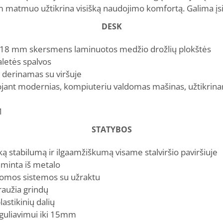
 matmuo užtikrina visišką naudojimo komfortą. Galima įsigy
DESK
iš 18 mm skersmens laminuotos medžio drožlių plokštės
aletės spalvos
 derinamas su viršuje
ojant modernias, kompiuteriu valdomas mašinas, užtikrina
1
STATYBOS
ą stabilumą ir ilgaamžiškumą visame stalviršio paviršiuje
aminta iš metalo
kstomos sistemos su užraktu
raužia grindų
astikinių dalių
eguliavimui iki 15mm