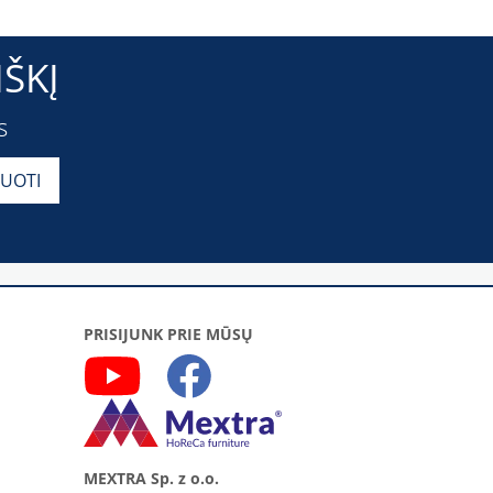
ŠKĮ
s
PRISIJUNK PRIE MŪSŲ
MEXTRA Sp. z o.o.