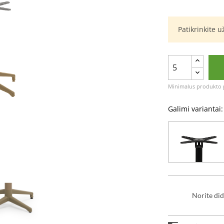
Patikrinkite 
Minimalus produkto p
Galimi variantai:
Norite did