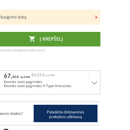
užbaigimo datą

Į KREPŠELĮ
irkimo užsakymo kiekis yra 5.
67,
83,
52 €
su PVM
90 €
be PVM
Kavinės stalo pagrindas
Kavinės stalo pagrindas X-Type Antracitas
Pateikite didmeninės
esnio kiekio?
prekybos užklausą