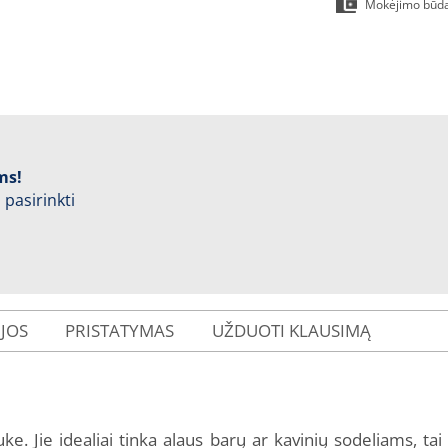
Mokėjimo būd
ms!
 pasirinkti
IJOS
PRISTATYMAS
UŽDUOTI KLAUSIMĄ
uke. Jie idealiai tinka alaus barų ar kavinių sodeliams, ta