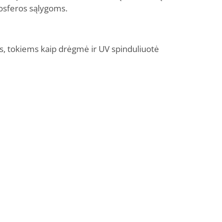
mosferos sąlygoms.
, tokiems kaip drėgmė ir UV spinduliuotė