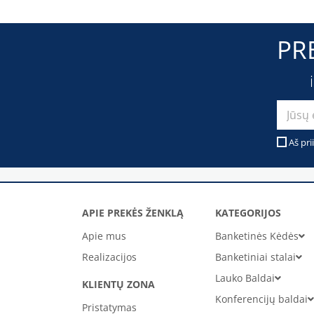
PR
Aš pri
APIE PREKĖS ŽENKLĄ
KATEGORIJOS
Apie mus
Banketinės Kėdės
Realizacijos
Banketiniai stalai
Lauko Baldai
KLIENTŲ ZONA
Konferencijų baldai
Pristatymas