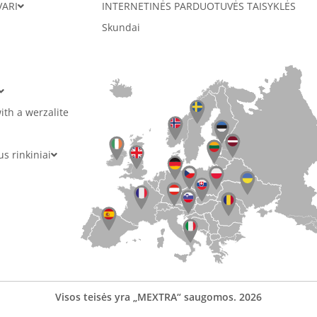
VARI
INTERNETINĖS PARDUOTUVĖS TAISYKLĖS
Skundai
ith a werzalite
 rinkiniai
Visos teisės yra „MEXTRA“ saugomos. 2026