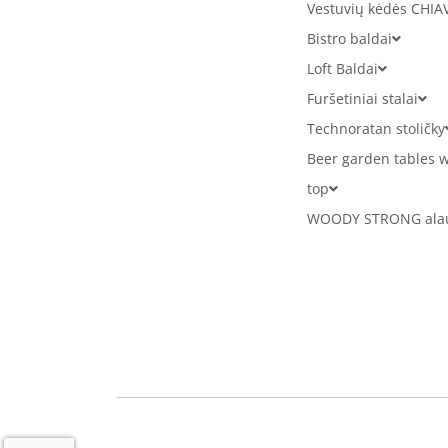
Vestuvių kėdės CHIA
Bistro baldai
Loft Baldai
Furšetiniai stalai
Technoratan stoličky
Beer garden tables w
top
WOODY STRONG alaus