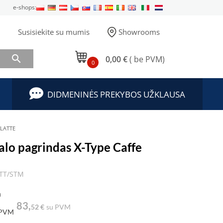
e-shops:
Susisiekite su mumis
Showrooms

0,00 €
( be PVM)
0
DIDMENINĖS PREKYBOS UŽKLAUSA
 LATTE
alo pagrindas X-Type Caffe
/TT/STM
a
83,
52 €
su PVM
 PVM