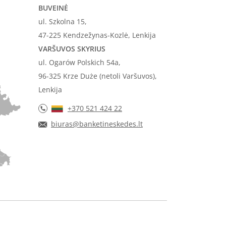
BUVEINĖ
ul. Szkolna 15,
47-225 Kendzežynas-Kozlė, Lenkija
VARŠUVOS SKYRIUS
ul. Ogarów Polskich 54a,
96-325 Krze Duże (netoli Varšuvos),
Lenkija
+370 521 424 22
biuras@banketineskedes.lt