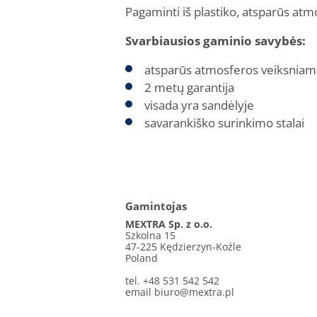
Pagaminti iš plastiko, atsparūs at
Svarbiausios gaminio savybės:
atsparūs atmosferos veiksniams
2 metų garantija
visada yra sandėlyje
savarankiško surinkimo stalai
Gamintojas
MEXTRA Sp. z o.o.
Szkolna 15
47-225 Kędzierzyn-Koźle
Poland
tel. +48 531 542 542
email
biuro@mextra.pl