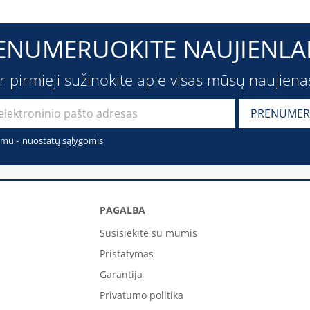
ENUMERUOKITE NAUJIENLAI
ir pirmieji sužinokite apie visas mūsų naujiena
imu -
nuostatų sąlygomis
PAGALBA
Susisiekite su mumis
Pristatymas
Garantija
Privatumo politika