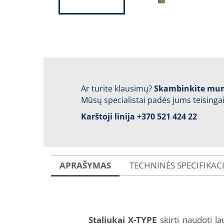
Ar turite klausimų?
Skambinkite mu
Mūsų specialistai padės jums teisingai
Karštoji linija
+370 521 424 22
APRAŠYMAS
TECHNINĖS SPECIFIKAC
Staliukai X-TYPE
skirti naudoti la