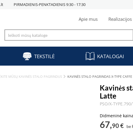
lt
PIRMADIENIS-PENKTADIENIS 9:30 - 17:30
Apie mus
Realizacijos
TEKSTILĖ
KATALOGAI
ĖKITE MŪSŲ KAVINĖS STALO PAGRINDUS
KAVINĖS STALO PAGRINDAS X-TYPE CAFFE
Kavinės st
Latte
PSO/X-TYPE.790
Didmeninė kain
67,
90 €
be