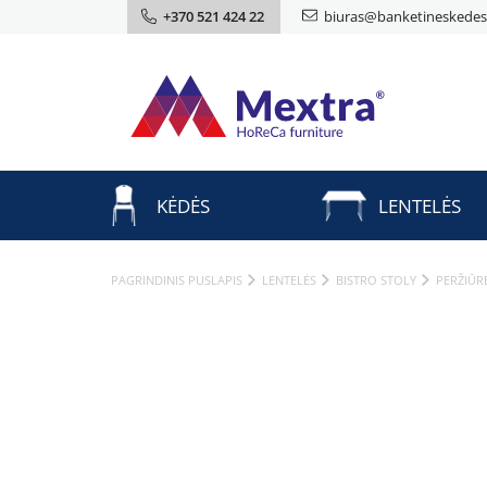
+370 521 424 22
biuras@banketineskedes.
KĖDĖS
LENTELĖS
PAGRINDINIS PUSLAPIS
LENTELĖS
BISTRO STOLY
PERŽIŪR