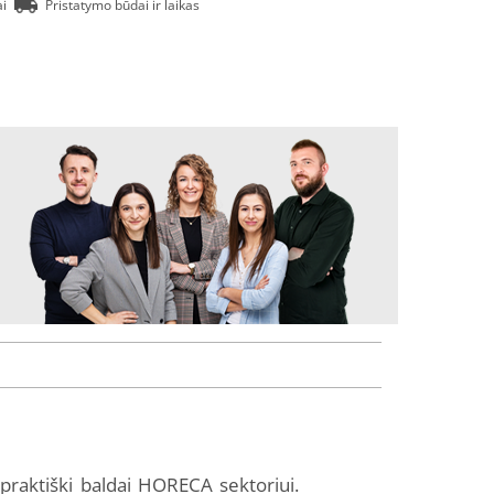
ai
Pristatymo būdai ir laikas
i praktiški baldai HORECA sektoriui.