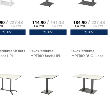
/
/
/
,90
227,43
114,90
141,33
184,90
227,43
PVM
€ su PVM
€ be PVM
€ su PVM
€ be PVM
€ su PVM
ŽIŪRĖK
ŽIŪRĖK
ŽIŪRĖK
Staliukas STORIO
Kavos Staliukas
Kavos Staliukas
uoda HPL
IMPERIO Juoda HPL
IMPERIO DUO Juoda
šis 120x79 Cm
Stalviršis 69x69 Cm
HPL Stalviršis 120x79
a Marmuras
Carrara Marmuras
Cm
Carrara Marmuras