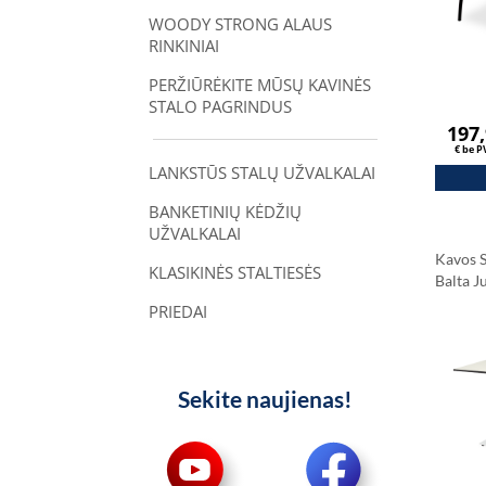
WOODY STRONG ALAUS
RINKINIAI
PERŽIŪRĖKITE MŪSŲ KAVINĖS
STALO PAGRINDUS
197
€ be 
LANKSTŪS STALŲ UŽVALKALAI
BANKETINIŲ KĖDŽIŲ
UŽVALKALAI
Kavos S
KLASIKINĖS STALTIESĖS
Balta 
Stalvir
PRIEDAI
Carrar
Sekite naujienas!