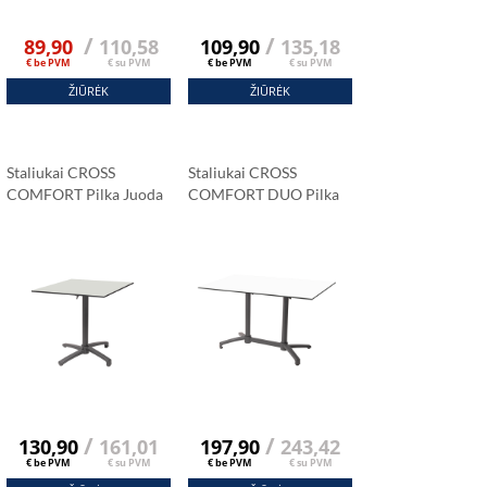
/
/
89,90
110,58
109,90
135,18
€ be PVM
€ su PVM
€ be PVM
€ su PVM
ŽIŪRĖK
ŽIŪRĖK
Staliukai CROSS
Staliukai CROSS
COMFORT Pilka Juoda
COMFORT DUO Pilka
HPL Stalviršis 69x69
Juoda HPL
Cm
Stalviršis 120x79 Cm
Carrara Marmuras
Carrara Marmuras
/
/
130,90
161,01
197,90
243,42
€ be PVM
€ su PVM
€ be PVM
€ su PVM