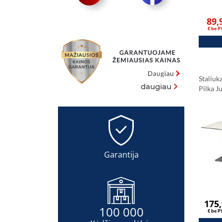
89,
€ be 
Staliu
daugiau
Pilka 
Stalvir
Carrar
Garantija
175
100 000
€ be 