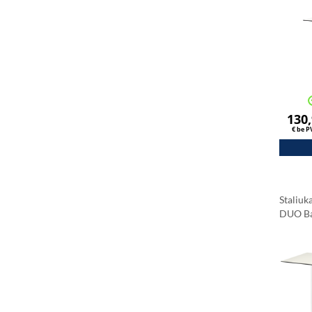
130
€ be 
Staliu
DUO Ba
Stalvir
Carrar