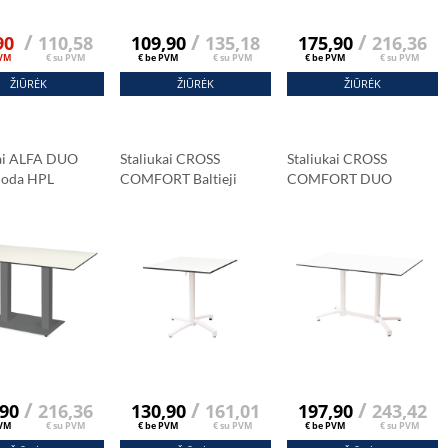
/
/
/
90
110,58
109,90
135,18
175,90
216,36
PVM
€ su PVM
€ be PVM
€ su PVM
€ be PVM
€ su PVM
ŽIŪRĖK
ŽIŪRĖK
ŽIŪRĖK
kai ALFA DUO
Staliukai CROSS
Staliukai CROSS
Juoda HPL
COMFORT Baltieji
COMFORT DUO
šis 120x79 Cm
Juoda HPL
Baltieji Juoda HPL
a Marmuras
Stalviršis 69x69 Cm
Stalviršis 120x79 Cm
Carrara Marmuras
Carrara Marmuras
/
/
/
,90
216,36
130,90
161,01
197,90
243,42
PVM
€ su PVM
€ be PVM
€ su PVM
€ be PVM
€ su PVM