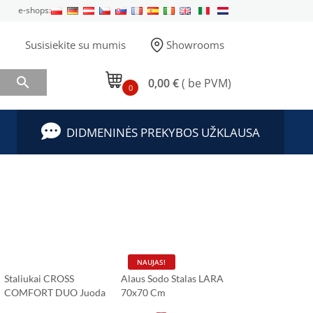
e-shops:
Susisiekite su mumis
Showrooms

0,00 €
( be PVM)
0
DIDMENINĖS PREKYBOS UŽKLAUSA
NAUJAS!
Staliukai CROSS
Alaus Sodo Stalas LARA
COMFORT DUO Juoda
70x70 Cm
HPL Stalviršis 120x79