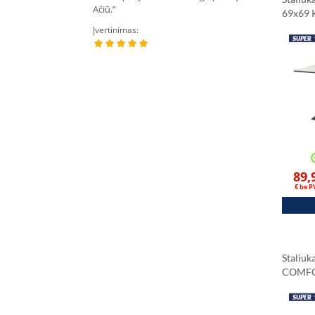
Ačiū.”
kartus per mėne
69x69 K
Spalva
Įvertinimas:
Įvertinimas:
89,
€ be 
Staliuk
COMFO
69x69 K
Spalva