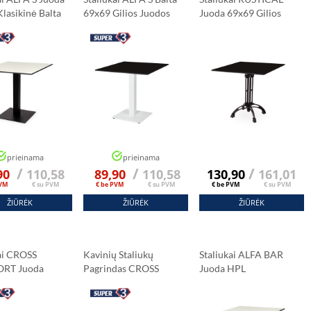
sį.”
lasikinė Balta
69x69 Gilios Juodos
Juoda 69x69 Gilios
Spalvos
Juodos Spalvos
prieinama
prieinama
/
/
/
90
110,58
89,90
110,58
130,90
161,01
PVM
€ su PVM
€ be PVM
€ su PVM
€ be PVM
€ su PVM
ŽIŪRĖK
ŽIŪRĖK
ŽIŪRĖK
ai CROSS
Kavinių Staliukų
Staliukai ALFA BAR
RT Juoda
Pagrindas CROSS
Juoda HPL
lasikinė Balta
COMFORT Pilka
Stalviršis 69x69 Cm
Carrara Marmuras