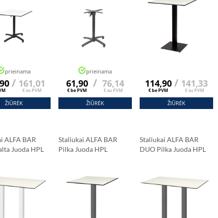
prieinama
prieinama
/
/
/
,90
161,01
61,90
76,14
114,90
141,33
PVM
€ su PVM
€ be PVM
€ su PVM
€ be PVM
€ su PVM
ŽIŪRĖK
ŽIŪRĖK
ŽIŪRĖK
kai ALFA BAR
Staliukai ALFA BAR
Staliukai ALFA BAR
lta Juoda HPL
Pilka Juoda HPL
DUO Pilka Juoda HPL
šis 120x79 Cm
Stalviršis 69x69 Cm
Stalviršis 120x79 Cm
a Marmuras
Carrara Marmuras
Carrara Marmuras