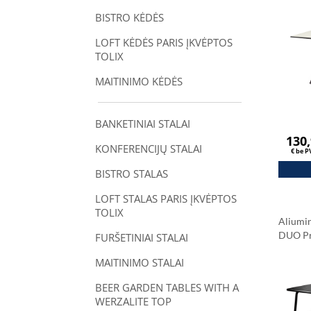
Klasiki
BISTRO KĖDĖS
LOFT KĖDĖS PARIS ĮKVĖPTOS
TOLIX
MAITINIMO KĖDĖS
BANKETINIAI STALAI
130
KONFERENCIJŲ STALAI
€ be 
BISTRO STALAS
LOFT STALAS PARIS ĮKVĖPTOS
TOLIX
Aliumin
DUO P
FURŠETINIAI STALAI
MAITINIMO STALAI
BEER GARDEN TABLES WITH A
WERZALITE TOP