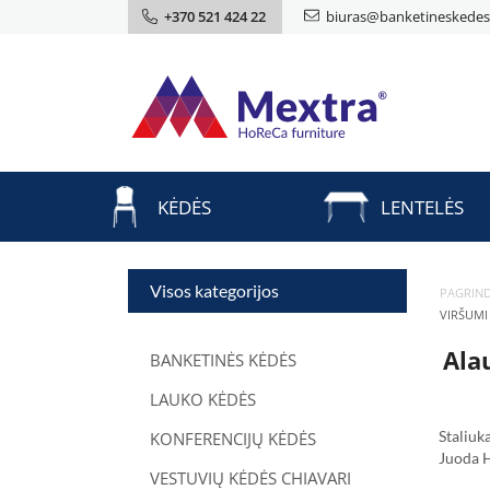
+370 521 424 22
biuras@banketineskedes.
KĖDĖS
LENTELĖS
Visos kategorijos
PAGRIND
VIRŠUMI
Ala
BANKETINĖS KĖDĖS
LAUKO KĖDĖS
Staliu
KONFERENCIJŲ KĖDĖS
Juoda 
VESTUVIŲ KĖDĖS CHIAVARI
Stalvir