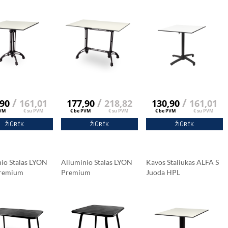
nė Balta V2909
Klasikinė Balta V2909
Carrara Marmuras
/
/
/
,90
161,01
177,90
218,82
130,90
161,01
PVM
€ su PVM
€ be PVM
€ su PVM
€ be PVM
€ su PVM
ŽIŪRĖK
ŽIŪRĖK
ŽIŪRĖK
io Stalas LYON
Aliuminio Stalas LYON
Kavos Staliukas ALFA S
remium
Premium
Juoda HPL
Stalviršis 69x69 Cm
Carrara Marmuras