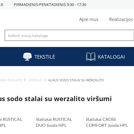
lt
PIRMADIENIS-PENKTADIENIS 9:30 - 17:30
Apie mus
Realizacijos
TEKSTILĖ
KATALOGAI
INIS PUSLAPIS
LENTELĖS
ALAUS SODO STALAI SU WERZALITO
us sodo stalai su werzalito viršumi
kai RUSTICAL
Staliukai RUSTICAL
Staliukai CROSS
HPL
DUO Juoda HPL
COMFORT Juoda HPL
šis 69x69 Cm
Stalviršis 120x79 Cm
Stalviršis 69x69 Cm