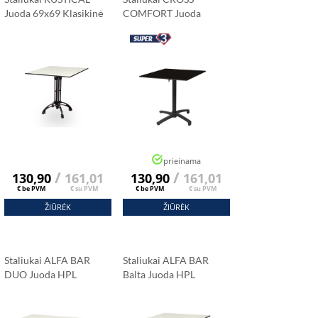
Juoda 69x69 Klasikinė
COMFORT Juoda
Balta Spalva
69x69 Gilios Juodos
Spalvos
prieinama
/
/
130,90
161,01
130,90
161,01
€ be PVM
€ su PVM
€ be PVM
€ su PVM
ŽIŪRĖK
ŽIŪRĖK
Staliukai ALFA BAR
Staliukai ALFA BAR
DUO Juoda HPL
Balta Juoda HPL
Stalviršis 120x79 Cm
Stalviršis 69x69 Cm
Carrara Marmuras
Carrara Marmuras