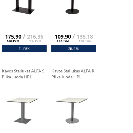
/
/
175,90
216,36
109,90
135,18
€ be PVM
€ su PVM
€ be PVM
€ su PVM
ŽIŪRĖK
ŽIŪRĖK
Kavos Staliukas ALFA S
Kavos Staliukas ALFA R
Pilka Juoda HPL
Pilka Juoda HPL
Stalviršis 69x69 Cm
Stalviršis Fi 59 Cm
Carrara Marmuras
Carrara Marmuras