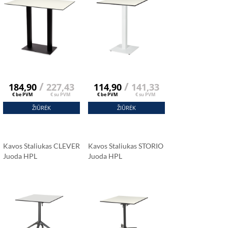
/
/
184,90
227,43
114,90
141,33
€ be PVM
€ su PVM
€ be PVM
€ su PVM
ŽIŪRĖK
ŽIŪRĖK
Kavos Staliukas CLEVER
Kavos Staliukas STORIO
Juoda HPL
Juoda HPL
Stalviršis 69x69 Cm
Stalviršis 69x69 Cm
Carrara Marmuras
Carrara Marmuras