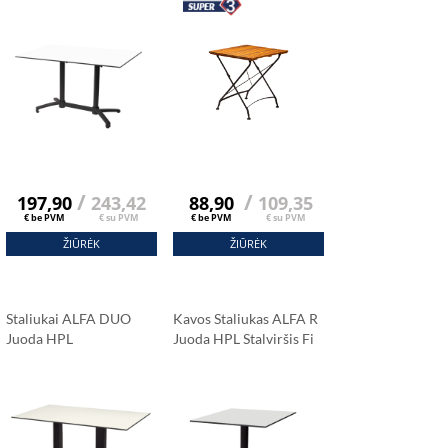
Cm
Carrara Marmuras
/
/
197,90
243,42
88,90
109,35
€ be PVM
€ su PVM
€ be PVM
€ su PVM
ŽIŪRĖK
ŽIŪRĖK
Staliukai ALFA DUO
Kavos Staliukas ALFA R
Juoda HPL
Juoda HPL Stalviršis Fi
Stalviršis 120x79 Cm
59 Cm
Carrara Marmuras
Carrara Marmuras