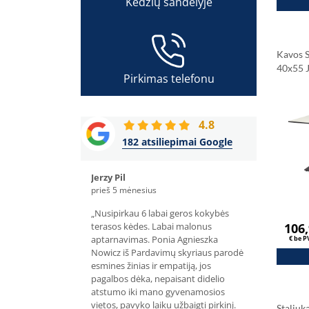
Kėdžių sandėlyje
Kavos S
40x55 
Pirkimas telefonu
Stalvir
Carrar
4.8
182 atsiliepimai Google
Jerzy Pil
Olivier Dupon
prieš 5 mėnesius
prieš 4 mėnesiu
 užsisakiau per
„Nusipirkau 6 labai geros kokybės
„Prieš keletą m
 - p. Bartosz, labai
terasos kėdes. Labai malonus
Herman konfere
106
vimas ir greitas
aptarnavimas. Ponia Agnieszka
vis dar yra puik
€ be 
bai geros kokybės
Nowicz iš Pardavimų skyriaus parodė
savo priėmimo
. Rekomenduoju.”
esmines žinias ir empatiją, jos
15 152 cm apval
pagalbos dėka, nepaisant didelio
patenkinti apar
atstumo iki mano gyvenamosios
labai svarbu st
vietos, pavyko laiku užbaigti pirkinį.
lankstome ir p
Staliuk