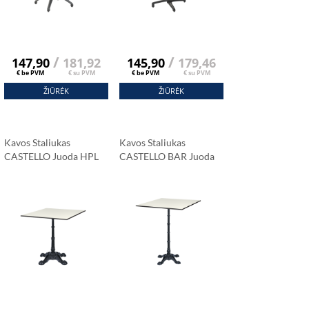
/
/
147,90
181,92
145,90
179,46
€ be PVM
€ su PVM
€ be PVM
€ su PVM
ŽIŪRĖK
ŽIŪRĖK
Kavos Staliukas
Kavos Staliukas
CASTELLO Juoda HPL
CASTELLO BAR Juoda
Stalviršis 69x69 Cm
HPL Stalviršis 69x69
Carrara Marmuras
Cm
Carrara Marmuras