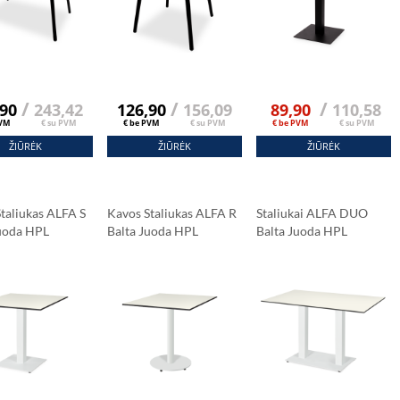
/
/
/
,90
243,42
126,90
156,09
89,90
110,58
PVM
€ su PVM
€ be PVM
€ su PVM
€ be PVM
€ su PVM
ŽIŪRĖK
ŽIŪRĖK
ŽIŪRĖK
taliukas ALFA S
Kavos Staliukas ALFA R
Staliukai ALFA DUO
Juoda HPL
Balta Juoda HPL
Balta Juoda HPL
šis 69x69 Cm
Stalviršis Fi 59 Cm
Stalviršis 120x79 Cm
a Marmuras
Carrara Marmuras
Carrara Marmuras