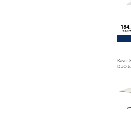
184
€ be 
Kavos 
DUO J
Stalvir
Carrar