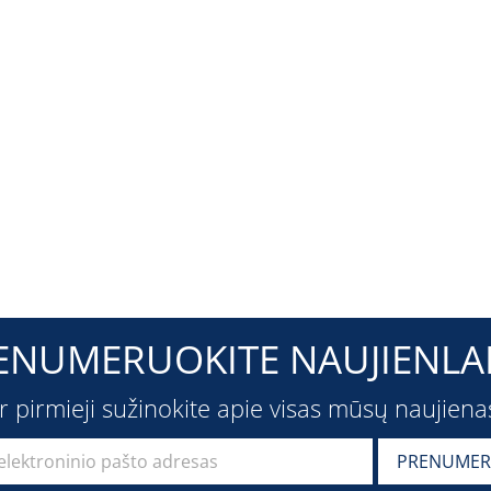
ENUMERUOKITE NAUJIENLAI
ir pirmieji sužinokite apie visas mūsų naujiena