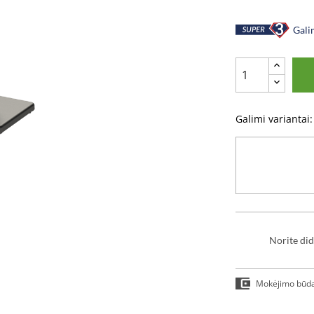
Galim
Galimi variantai:
Norite did
Mokėjimo būd