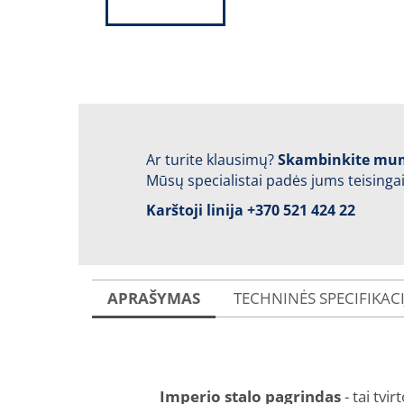
Ar turite klausimų?
Skambinkite mu
Mūsų specialistai padės jums teisingai
Karštoji linija
+370 521 424 22
APRAŠYMAS
TECHNINĖS SPECIFIKAC
Imperio stalo pagrindas
- tai tvi