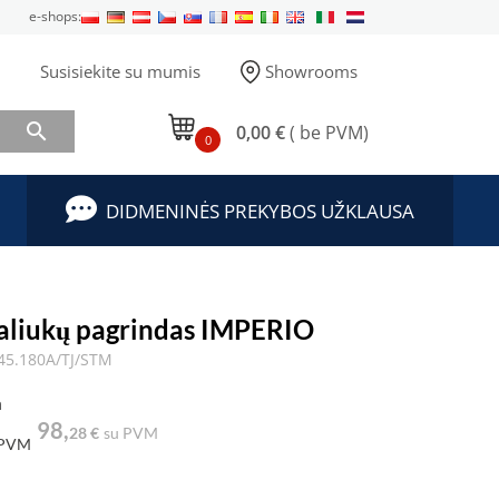
e-shops:
Susisiekite su mumis
Showrooms

0,00 €
( be PVM)
0
DIDMENINĖS PREKYBOS UŽKLAUSA
taliukų pagrindas IMPERIO
45.180A/TJ/STM
a
98,
28 €
su PVM
 PVM