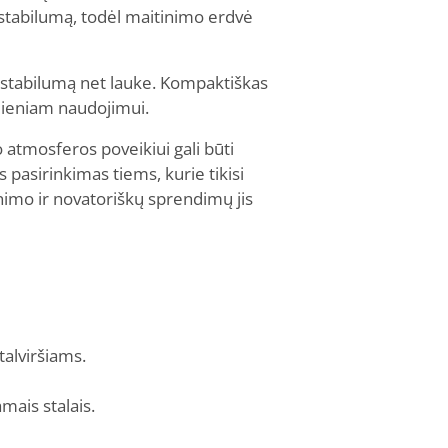
o stabilumą, todėl maitinimo erdvė
kų stabilumą net lauke. Kompaktiškas
sdieniam naudojimui.
o atmosferos poveikiui gali būti
pasirinkimas tiems, kurie tikisi
mo ir novatoriškų sprendimų jis
talviršiams.
mais stalais.