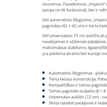
sinonimas. Pavadinimas „Imperio“ ne
tampa ne tik funkcionali, bet ir raf
Dėl automatinio išlyginimo „Imperio
pagrindas (42 × 42 cm) ir tvirta k
Dėl universalaus 72 cm aukščio jis p
naudojamas ir uždarose patalpose, i
maksimalaus stabilumo, ilgaamžišk
yra patikima atrama bet kurioje mait
Automatinis išlyginimas - puiku
Tvirta ketaus konstrukcija. Pat
Kompaktiškas ir tvirtas pagrinda
Tvirtas pagrindo stulpelis (8 × 8
Universalus aukštis (72 cm) - s
Skirta naudoti patalpose ir lauk