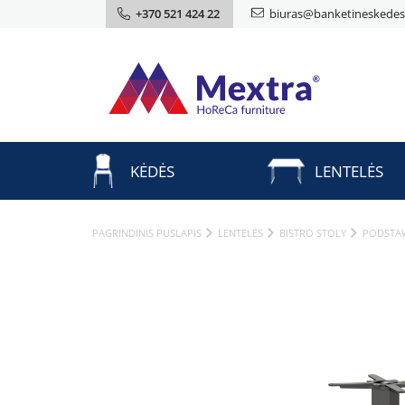
+370 521 424 22
biuras@banketineskedes.
KĖDĖS
LENTELĖS
PAGRINDINIS PUSLAPIS
LENTELĖS
BISTRO STOLY
PODSTA