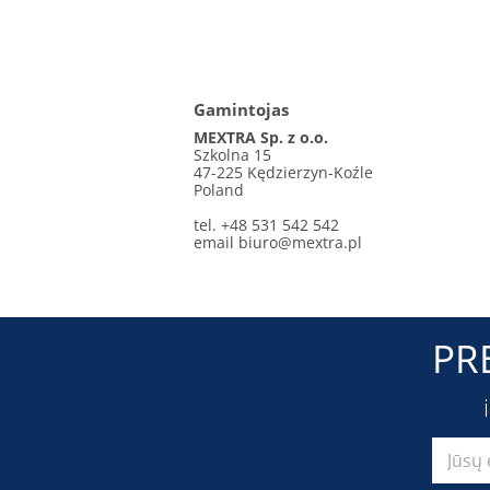
Gamintojas
MEXTRA Sp. z o.o.
Szkolna 15
47-225 Kędzierzyn-Koźle
Poland
tel. +48 531 542 542
email
biuro@mextra.pl
PR