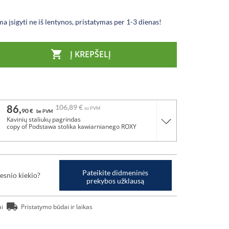
a įsigyti ne iš lentynos, pristatymas per 1-3 dienas!

Į KREPŠELĮ
86,
106,
89 €
su PVM
90 €
be PVM
Kavinių staliukų pagrindas
copy of Podstawa stolika kawiarnianego ROXY
Pateikite didmeninės
esnio kiekio?
prekybos užklausą
ai
Pristatymo būdai ir laikas