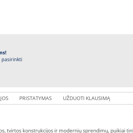
ms!
 pasirinkti
IJOS
PRISTATYMAS
UŽDUOTI KLAUSIMĄ
rtos, tvirtos konstrukcijos ir modernių sprendimų, puikiai 