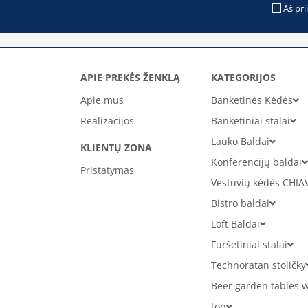
Aš pri
APIE PREKĖS ŽENKLĄ
KATEGORIJOS
Apie mus
Banketinės Kėdės
Realizacijos
Banketiniai stalai
Lauko Baldai
KLIENTŲ ZONA
Konferencijų baldai
Pristatymas
Vestuvių kėdės CHIA
Bistro baldai
Loft Baldai
Furšetiniai stalai
Technoratan stoličky
Beer garden tables w
top