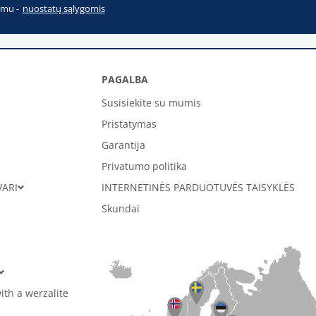
imu -
nuostatų sąlygomis
PAGALBA
Susisiekite su mumis
Pristatymas
Garantija
Privatumo politika
VARI
INTERNETINĖS PARDUOTUVĖS TAISYKLĖS
Skundai
ith a werzalite