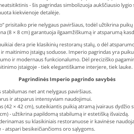
atsitiktinis - šis pagrindas simbolizuoja aukščiausio lygi
inuota kiekvienoje detalėje.
“ prisitaiko prie nelygaus paviršiaus, todėl užtikrina pui
olona (8 × 8 cm) garantuoja ilgaamžiškumą ir atsparumą ka
uikiai dera prie klasikinių restoranų stalų, o dėl atsparum
r maitinimo įstaigų soduose. Imperio pagrindas yra puikus 
umo ir modernaus funkcionalumo. Dėl preciziško pagamini
inimo įstaigoje - tiek elegantiškame interjere, tiek lauke.
Pagrindinės Imperio pagrindo savybės
s stabilumas net ant nelygaus paviršiaus.
varus ir atsparus intensyviam naudojimui.
s (42 × 42 cm), suteikiantis puikią atramą įvairaus dydžio s
 cm) - užtikrina papildomą stabilumą ir estetišką išvaizdą.
uderinamas su klasikiniais restoranuose ir kavinėse naudoja
e - atspari besikeičiančioms oro sąlygoms.