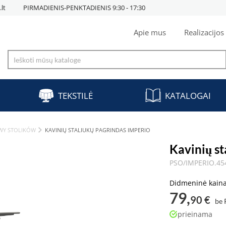
lt
PIRMADIENIS-PENKTADIENIS 9:30 - 17:30
Apie mus
Realizacijos
TEKSTILĖ
KATALOGAI
WY STOLIKÓW
KAVINIŲ STALIUKŲ PAGRINDAS IMPERIO
Kavinių s
PSO/IMPERIO.45
Didmeninė kain
79,
90 €
be
prieinama