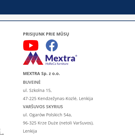
PRISIJUNK PRIE MŪSŲ
MEXTRA Sp. z o.o.
BUVEINĖ
ul. Szkolna 15,
47-225 Kendzežynas-Kozlė, Lenkija
VARŠUVOS SKYRIUS
ul. Ogarów Polskich 54a,
96-325 Krze Duże (netoli Varšuvos),
Lenkija