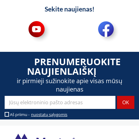
Sekite naujienas!
PRENUMERUOKITE
NAUJIENLAIŠKĮ
ir pirmieji sužinokite apie visas mūsų
naujienas
Aš priimu -
nuostatų sąlygomis