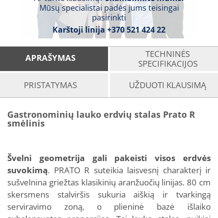
Mūsų specialistai padės jums teisingai
pasirinkti
Karštoji linija
+370 521 424 22
TECHNINĖS
APRAŠYMAS
SPECIFIKACIJOS
PRISTATYMAS
UŽDUOTI KLAUSIMĄ
Gastronominių lauko erdvių stalas Prato R
smėlinis
Švelni geometrija gali pakeisti visos erdvės
suvokimą
. PRATO R suteikia laisvesnį charakterį ir
sušvelnina griežtas klasikinių aranžuočių linijas. 80 cm
skersmens stalviršis sukuria aiškią ir tvarkingą
serviravimo zoną, o plieninė bazė išlaiko