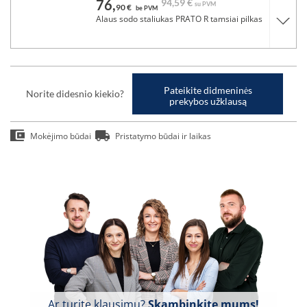
76,
94,
59 €
su PVM
90 €
be PVM
Alaus sodo staliukas PRATO R tamsiai pilkas
Pateikite didmeninės
Norite didesnio kiekio?
prekybos užklausą
Mokėjimo būdai
Pristatymo būdai ir laikas
Ar turite klausimų?
Skambinkite mums!