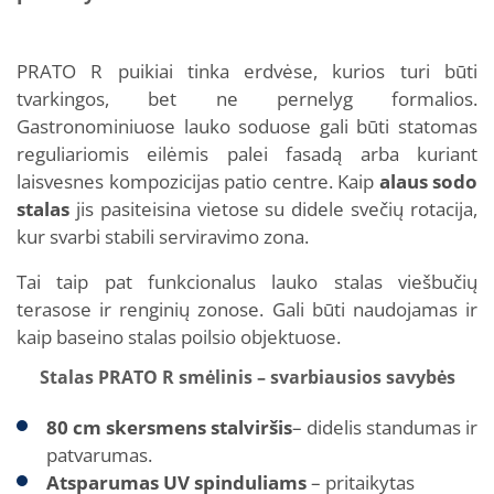
PRATO R puikiai tinka erdvėse, kurios turi būti
tvarkingos, bet ne pernelyg formalios.
Gastronominiuose lauko soduose gali būti statomas
reguliariomis eilėmis palei fasadą arba kuriant
laisvesnes kompozicijas patio centre. Kaip
alaus sodo
stalas
jis pasiteisina vietose su didele svečių rotacija,
kur svarbi stabili serviravimo zona.
Tai taip pat funkcionalus lauko stalas viešbučių
terasose ir renginių zonose. Gali būti naudojamas ir
kaip baseino stalas poilsio objektuose.
Stalas PRATO R smėlinis – svarbiausios savybės
80 cm skersmens stalviršis
– didelis standumas ir
patvarumas.
Atsparumas UV spinduliams
– pritaikytas