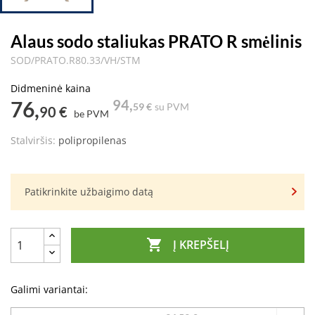
Alaus sodo staliukas PRATO R smėlinis
SOD/PRATO.R80.33/VH/STM
Didmeninė kaina
76,
94,
59 €
su PVM
90 €
be PVM
Stalviršis:
polipropilenas
Patikrinkite užbaigimo datą

Į KREPŠELĮ
Galimi variantai: