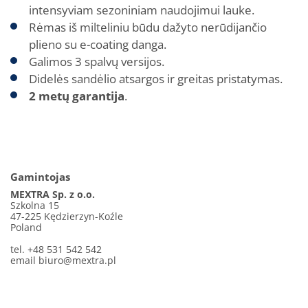
intensyviam sezoniniam naudojimui lauke.
Rėmas iš milteliniu būdu dažyto nerūdijančio
plieno su e-coating danga.
Galimos 3 spalvų versijos.
Didelės sandėlio atsargos ir greitas pristatymas.
2 metų garantija
.
Gamintojas
MEXTRA Sp. z o.o.
Szkolna 15
47-225 Kędzierzyn-Koźle
Poland
tel. +48 531 542 542
email
biuro@mextra.pl