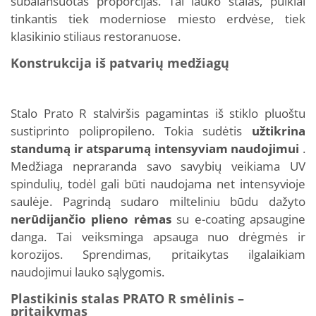
subalansuotas proporcijas. Tai lauko stalas, puikiai
tinkantis tiek moderniose miesto erdvėse, tiek
klasikinio stiliaus restoranuose.
Konstrukcija iš patvarių medžiagų
Stalo Prato R stalviršis pagamintas iš stiklo pluoštu
sustiprinto polipropileno. Tokia sudėtis
užtikrina
standumą ir atsparumą intensyviam naudojimui
.
Medžiaga nepraranda savo savybių veikiama UV
spindulių, todėl gali būti naudojama net intensyvioje
saulėje. Pagrindą sudaro milteliniu būdu dažyto
nerūdijančio
plieno rėmas
su e-coating apsaugine
danga. Tai veiksminga apsauga nuo drėgmės ir
korozijos. Sprendimas, pritaikytas ilgalaikiam
naudojimui lauko sąlygomis.
Plastikinis stalas PRATO R smėlinis –
pritaikymas