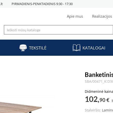
lt
PIRMADIENIS-PENKTADIENIS 9:30 - 17:30
Apie mus
Realizacijos
TEKSTILĖ
KATALOGAI
Banketinis
SBA/00471_K:D
Didmeninė kain
102,
90 €
Stalviršis:
Lamin