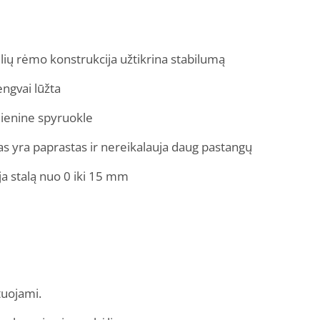
ilių rėmo konstrukcija užtikrina stabilumą
engvai lūžta
ienine spyruokle
s yra paprastas ir nereikalauja daug pastangų
a stalą nuo 0 iki 15 mm
tuojami.