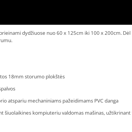
rieinami dydžiuose nuo 60 x 125cm iki 100 x 200cm. Dėl n
arumu.
nuotos 18mm storumo plokštės
spalvos
torio atspariu mechaniniams pažeidimams PVC danga
ant šiuolaikines kompiuteriu valdomas mašinas, užtikrinant