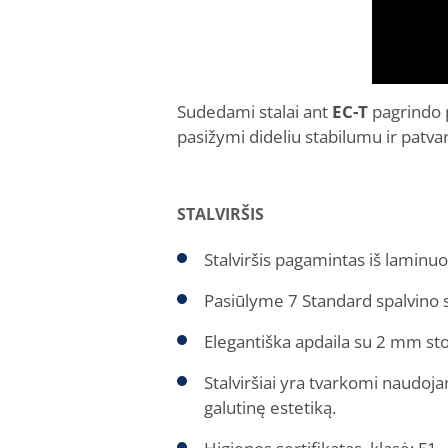
Sudedami stalai ant
EC-T
pagrindo p
pasižymi dideliu stabilumu ir patv
STALVIRŠIS
Stalviršis pagamintas iš lami
Pasiūlyme 7 Standard spalvino 
Elegantiška apdaila su 2 mm s
Stalviršiai yra tvarkomi naudoj
galutinę estetiką.