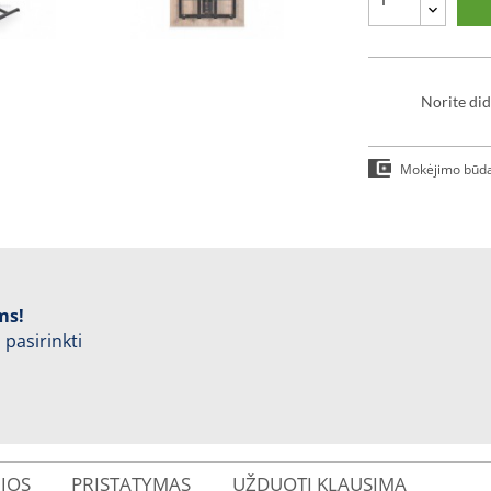
Norite did
Mokėjimo būd
ms!
 pasirinkti
IJOS
PRISTATYMAS
UŽDUOTI KLAUSIMĄ