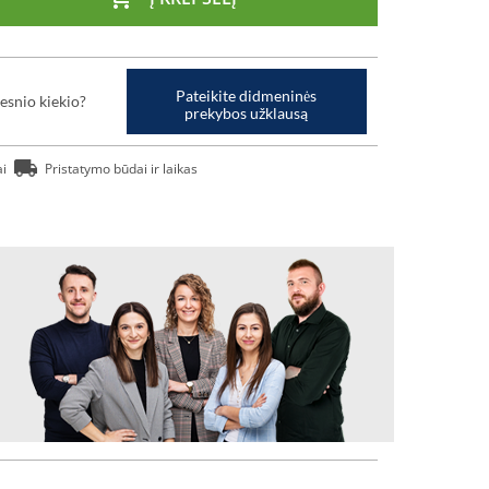
Pateikite didmeninės
esnio kiekio?
prekybos užklausą
ai
Pristatymo būdai ir laikas