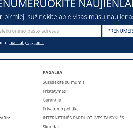
ENUMERUOKITE NAUJIENLAI
ir pirmieji sužinokite apie visas mūsų naujiena
imu -
nuostatų sąlygomis
PAGALBA
Susisiekite su mumis
Pristatymas
Garantija
Privatumo politika
VARI
INTERNETINĖS PARDUOTUVĖS TAISYKLĖS
Skundai