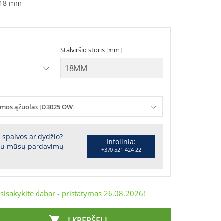
18 mm
Stalviršio storis [mm]
mos ąžuolas [D3025 OW]
s spalvos ar dydžio?
Infolinia:
 su mūsų pardavimų
+370 521 424 22
sisakykite dabar - pristatymas
26.08.2026
!

Į KREPŠELĮ