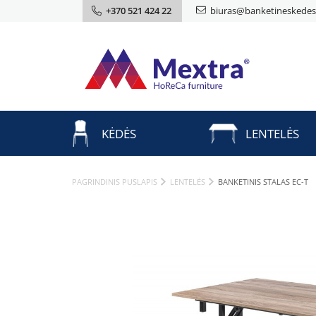
+370 521 424 22
biuras@banketineskedes.
KĖDĖS
LENTELĖS
PAGRINDINIS PUSLAPIS
LENTELĖS
BANKETINIS STALAS EC-T