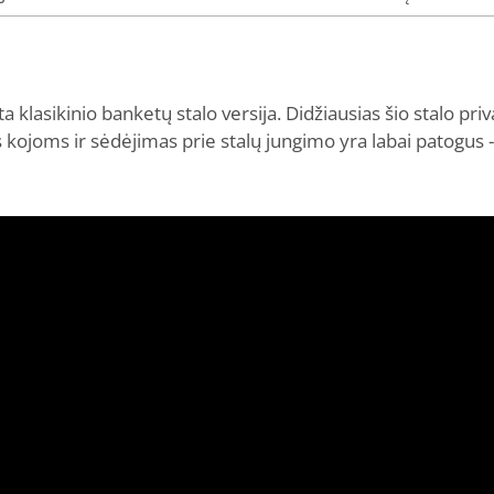
a klasikinio banketų stalo versija. Didžiausias šio stalo pri
kojoms ir sėdėjimas prie stalų jungimo yra labai patogus - p