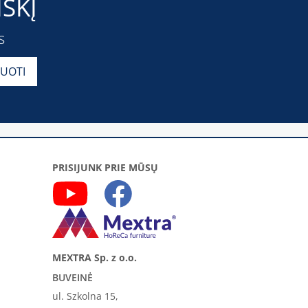
ŠKĮ
s
PRISIJUNK PRIE MŪSŲ
MEXTRA Sp. z o.o.
BUVEINĖ
ul. Szkolna 15,