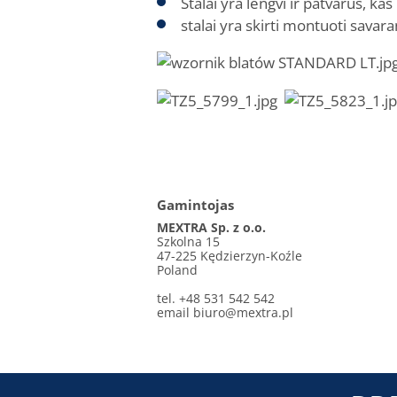
Stalai yra lengvi ir patvarūs, ka
stalai yra skirti montuoti savara
Gamintojas
MEXTRA Sp. z o.o.
Szkolna 15
47-225 Kędzierzyn-Koźle
Poland
tel. +48 531 542 542
email
biuro@mextra.pl