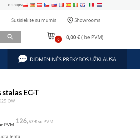
e-shops:
Susisiekite su mumis
Showrooms

0,00 €
( be PVM)
0
DIDMENINĖS PREKYBOS UŽKLAUSA
 stalas EC-T
3025 OW
a
126,
57 €
su PVM
be PVM
uota lenta