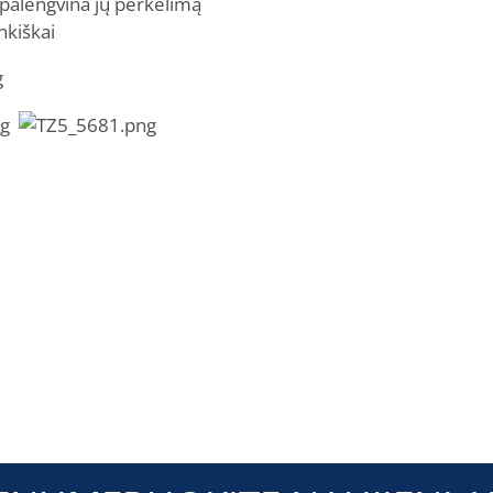
s palengvina jų perkėlimą
nkiškai