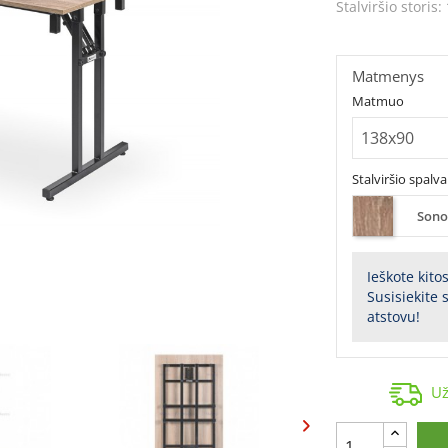
Stalviršio storis:
Matmenys
Matmuo
Stalviršio spalva
Sono
Ieškote kito
Susisiekite
atstovu!
Už