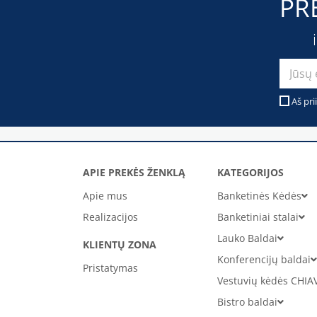
PR
Aš pri
APIE PREKĖS ŽENKLĄ
KATEGORIJOS
Apie mus
Banketinės Kėdės
Realizacijos
Banketiniai stalai
Lauko Baldai
KLIENTŲ ZONA
Konferencijų baldai
Pristatymas
Vestuvių kėdės CHIA
Bistro baldai