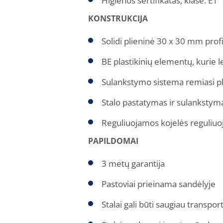
Higienos sertifikatas, klasė: E1
KONSTRUKCIJA
Solidi plieninė 30 x 30 mm prof
BE plastikinių elementų, kurie l
Sulankstymo sistema remiasi pl
Stalo pastatymas ir sulankstyma
Reguliuojamos kojelės reguliuoj
PAPILDOMAI
3 metų garantija
Pastoviai prieinama sandėlyje
Stalai gali būti saugiau transpor