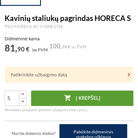
Kavinių staliukų pagrindas HORECA S
PSO/HORECA.40.11/MB/STM
Didmeninė kaina
81,
100,
74 €
su PVM
90 €
be PVM
Patikrinkite užbaigimo datą

Į KREPŠELĮ
Minimalus produkto pirkimo užsakymo kiekis yra 5.
Pateikite didmeninės
Norite didesnio kiekio?
prekybos užklausą