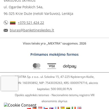
VARŠUVOS SKYRIUS
ul. Ogarów Polskich 54a,
96-325 Krze Duże (netoli Varšuvos), Lenkija
+370 521 424 22
biuras@banketineskedes.lt
Visos teisės yra „MEXTRA“ saugomos. 2026
Priimamos mokėjimo formos
MEXTRA Sp. z o.o.. ul. Szkolna 15, 47-225 Kędzierzyn-Koźle,
REGON: 160393892, NIP: 7543039263, KRS: 0000979716, akcinis
kapitalas: 500 000,00 PLN
Opolės apylinkės teismas - Nacionalinio teismų registro VIII
ekonominis skyrius