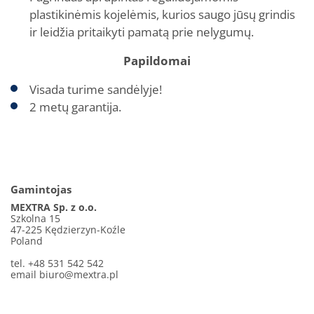
plastikinėmis kojelėmis, kurios saugo jūsų grindis
ir leidžia pritaikyti pamatą prie nelygumų.
Papildomai
Visada turime sandėlyje!
2 metų garantija.
Gamintojas
MEXTRA Sp. z o.o.
Szkolna 15
47-225 Kędzierzyn-Koźle
Poland
tel. +48 531 542 542
email
biuro@mextra.pl