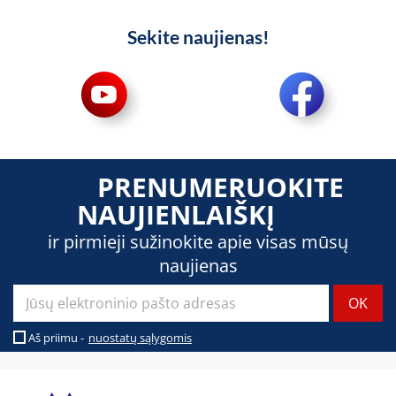
Sekite naujienas!
PRENUMERUOKITE
NAUJIENLAIŠKĮ
ir pirmieji sužinokite apie visas mūsų
naujienas
Aš priimu -
nuostatų sąlygomis