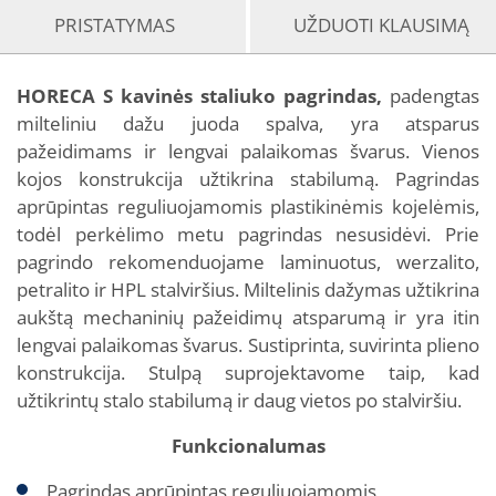
PRISTATYMAS
UŽDUOTI KLAUSIMĄ
HORECA S kavinės staliuko pagrindas,
padengtas
milteliniu dažu juoda spalva, yra atsparus
pažeidimams ir lengvai palaikomas švarus. Vienos
kojos konstrukcija užtikrina stabilumą. Pagrindas
aprūpintas reguliuojamomis plastikinėmis kojelėmis,
todėl perkėlimo metu pagrindas nesusidėvi. Prie
pagrindo rekomenduojame laminuotus, werzalito,
petralito ir HPL stalviršius. Miltelinis dažymas užtikrina
aukštą mechaninių pažeidimų atsparumą ir yra itin
lengvai palaikomas švarus. Sustiprinta, suvirinta plieno
konstrukcija. Stulpą suprojektavome taip, kad
užtikrintų stalo stabilumą ir daug vietos po stalviršiu.
Funkcionalumas
Pagrindas aprūpintas reguliuojamomis