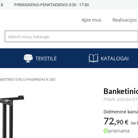
lt
PIRMADIENIS-PENKTADIENIS 9:30 - 17:30
Apie mus
Realizacijos
TEKSTILĖ
KATALOGAI
NKETINIO STALO PAGRINDAS K-200
Banketini
PSB/K-200/SK/S
Didmeninė kain
72,
90 €
be
prieinama