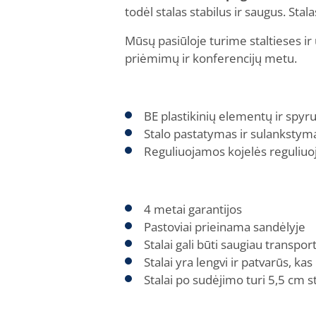
todėl stalas stabilus ir saugus. Sta
Mūsų pasiūloje turime staltieses ir 
priėmimų ir konferencijų metu.
BE plastikinių elementų ir spyruo
Stalo pastatymas ir sulankstyma
Reguliuojamos kojelės reguliuoj
4 metai garantijos
Pastoviai prieinama sandėlyje
Stalai gali būti saugiau transpor
Stalai yra lengvi ir patvarūs, ka
Stalai po sudėjimo turi 5,5 cm 