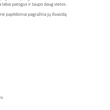
a labai patogus ir taupo daug vietos.
urie papildomai pagražina jų išvaizdą
mi