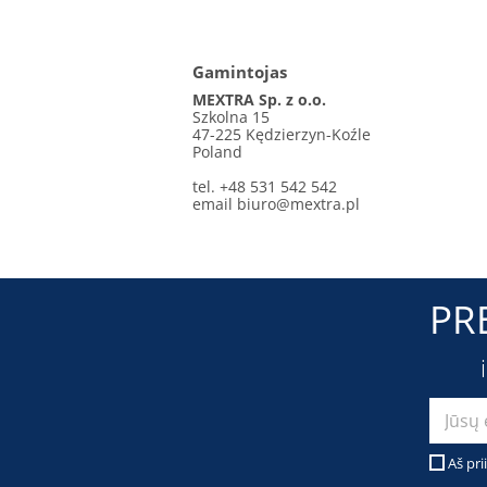
Gamintojas
MEXTRA Sp. z o.o.
Szkolna 15
47-225 Kędzierzyn-Koźle
Poland
tel. +48 531 542 542
email
biuro@mextra.pl
PR
Aš pri