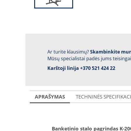
Ar turite klausimų?
Skambinkite mu
Mūsų specialistai padės jums teisingai
Karštoji linija
+370 521 424 22
APRAŠYMAS
TECHNINĖS SPECIFIKAC
Banketinio stalo pagrindas K-20