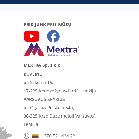
PRISIJUNK PRIE MŪSŲ
MEXTRA Sp. z o.o.
BUVEINĖ
ul. Szkolna 15,
47-225 Kendzežynas-Kozlė, Lenkija
VARŠUVOS SKYRIUS
ul. Ogarów Polskich 54a,
96-325 Krze Duże (netoli Varšuvos),
Lenkija
+370 521 424 22