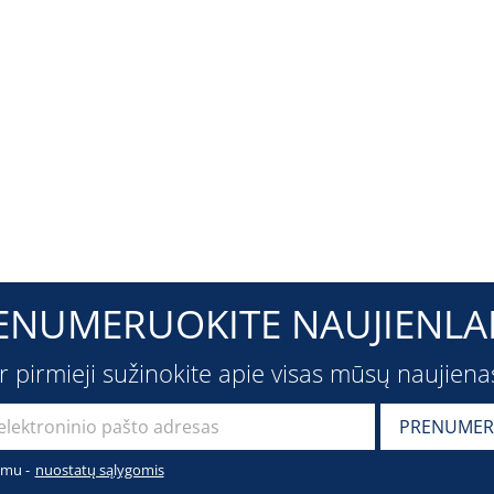
ENUMERUOKITE NAUJIENLAI
ir pirmieji sužinokite apie visas mūsų naujiena
imu -
nuostatų sąlygomis