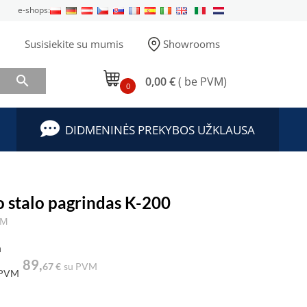
e-shops:
Susisiekite su mumis
Showrooms

0,00 €
( be PVM)
0
DIDMENINĖS PREKYBOS UŽKLAUSA
o stalo pagrindas K-200
TM
a
89,
67 €
su PVM
 PVM