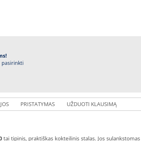
ms!
 pasirinkti
IJOS
PRISTATYMAS
UŽDUOTI KLAUSIMĄ
0
tai tipinis, praktiškas kokteilinis stalas. Jos sulankstom