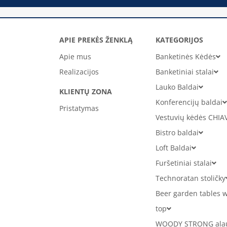
APIE PREKĖS ŽENKLĄ
KATEGORIJOS
Apie mus
Banketinės Kėdės
Realizacijos
Banketiniai stalai
Lauko Baldai
KLIENTŲ ZONA
Konferencijų baldai
Pristatymas
Vestuvių kėdės CHIA
Bistro baldai
Loft Baldai
Furšetiniai stalai
Technoratan stoličky
Beer garden tables w
top
WOODY STRONG alaus