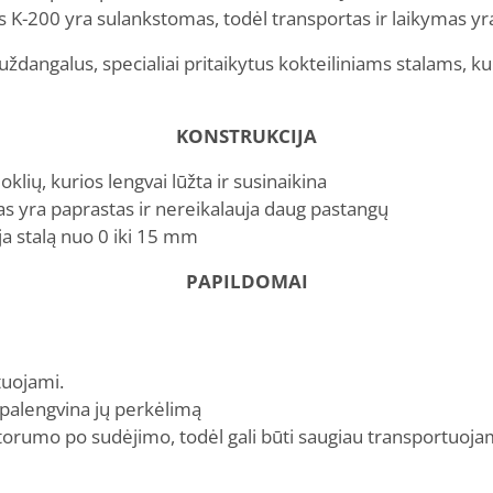
las K-200 yra sulankstomas, todėl transportas ir laikymas yr
uždangalus, specialiai pritaikytus kokteiliniams stalams, k
KONSTRUKCIJA
klių, kurios lengvai lūžta ir susinaikina
s yra paprastas ir nereikalauja daug pastangų
a stalą nuo 0 iki 15 mm
PAPILDOMAI
tuojami.
s palengvina jų perkėlimą
storumo po sudėjimo, todėl gali būti saugiau transportuoja