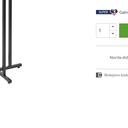
Galim
Norite did
Mokėjimo būd