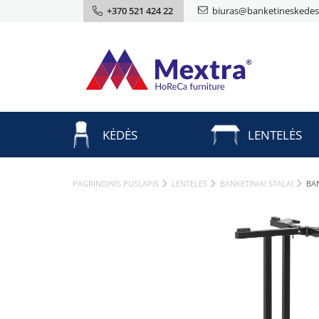
+370 521 424 22
biuras@banketineskedes.
KĖDĖS
LENTELĖS
PAGRINDINIS PUSLAPIS
LENTELĖS
BANKETINIAI STALAI
BA