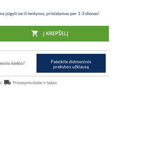
a įsigyti ne iš lentynos, pristatymas per 1-3 dienas!

Į KREPŠELĮ
Pateikite didmeninės
esnio kiekio?
prekybos užklausą
ai
Pristatymo būdai ir laikas