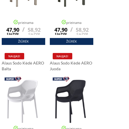
prieinama
prieinama
/
/
47,90
58,92
47,90
58,92
€ be PVM
€ su PVM
€ be PVM
€ su PVM
ŽIŪRĖK
ŽIŪRĖK
NAUJAS!
NAUJAS!
Alaus Sodo Kėdė AERO
Alaus Sodo Kėdė AERO
Balta
Juoda
prieinama
prieinama