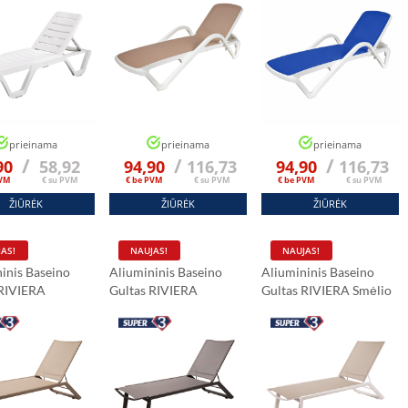
prieinama
prieinama
prieinama
/
/
/
90
58,92
94,90
116,73
94,90
116,73
PVM
€ su PVM
€ be PVM
€ su PVM
€ be PVM
€ su PVM
ŽIŪRĖK
ŽIŪRĖK
ŽIŪRĖK
AS!
NAUJAS!
NAUJAS!
inis Baseino
Aliumininis Baseino
Aliumininis Baseino
 RIVIERA
Gultas RIVIERA
Gultas RIVIERA Smėlio
inis
Grafitinis