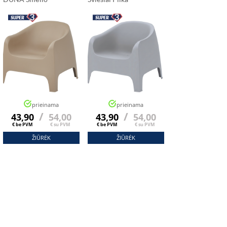
prieinama
prieinama
/
/
43,90
54,00
43,90
54,00
€ be PVM
€ su PVM
€ be PVM
€ su PVM
ŽIŪRĖK
ŽIŪRĖK