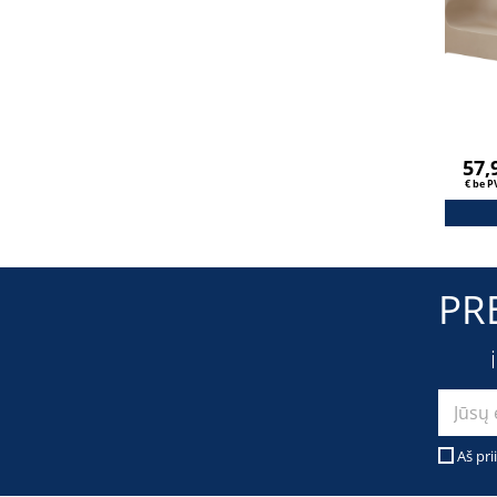
57,
€ be 
PR
Aš pri