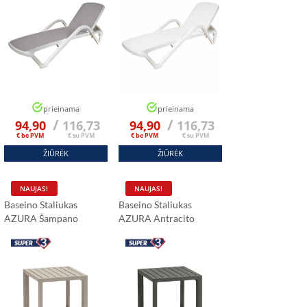
prieinama
prieinama
/
/
94,90
116,73
94,90
116,73
€ be PVM
€ su PVM
€ be PVM
€ su PVM
ŽIŪRĖK
ŽIŪRĖK
NAUJAS!
NAUJAS!
Baseino Staliukas
Baseino Staliukas
AZURA Šampano
AZURA Antracito
Spalvos
Spalva