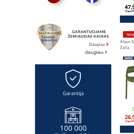
47,
€ be 
NAUJ
Alaus 
Žalia
daugiau
Garantija
26,
€ be 
100 000