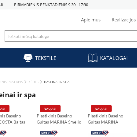
lt
PIRMADIENIS-PENKTADIENIS 9:30 - 17:30
Apie mus
Realizacijos
TEKSTILĖ
KATALOGAI
INIS PUSLAPIS
KĖDĖS
BASEINAI IR SPA
inai ir spa
AS!
NAUJAS!
NAUJAS!
inis Baseino
Plastikinis Baseino
Plastikinis Baseino
 COSTA Baltas
Gultas MARINA Smėlio
Gultas MARINA
Mėlyna