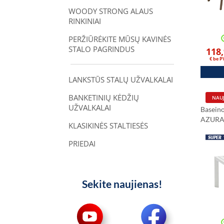
WOODY STRONG ALAUS
RINKINIAI
PERŽIŪRĖKITE MŪSŲ KAVINĖS
STALO PAGRINDUS
118
€ be 
LANKSTŪS STALŲ UŽVALKALAI
BANKETINIŲ KĖDŽIŲ
NAUJ
UŽVALKALAI
Baseino
AZURA 
KLASIKINĖS STALTIESĖS
PRIEDAI
Sekite naujienas!