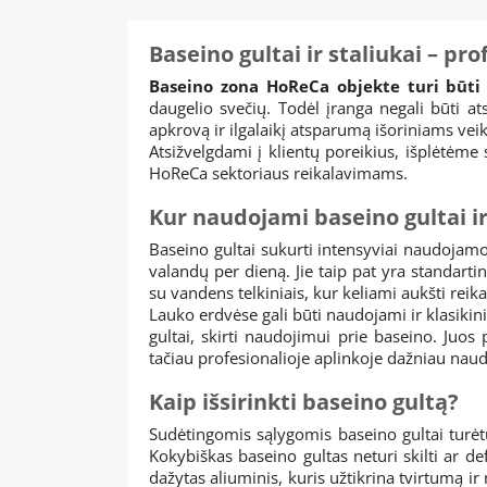
Baseino gultai ir staliukai – pro
Baseino zona HoReCa objekte turi būti 
daugelio svečių. Todėl įranga negali būti atsi
apkrovą ir ilgalaikį atsparumą išoriniams vei
Atsižvelgdami į klientų poreikius, išplėtėme
HoReCa sektoriaus reikalavimams.
Kur naudojami baseino gultai ir
Baseino gultai sukurti intensyviai naudoj
valandų per dieną. Jie taip pat yra standarti
su vandens telkiniais, kur keliami aukšti rei
Lauko erdvėse gali būti naudojami ir klasikin
gultai, skirti naudojimui prie baseino. Juos
tačiau profesionalioje aplinkoje dažniau naud
Kaip išsirinkti baseino gultą?
Sudėtingomis sąlygomis baseino gultai turė
Kokybiškas baseino gultas neturi skilti ar 
dažytas aliuminis, kuris užtikrina tvirtumą ir