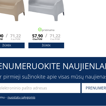
prieinama
/
/
90
71,22
57,90
71,22
PVM
€ su PVM
€ be PVM
€ su PVM
ŽIŪRĖK
ŽIŪRĖK
ENUMERUOKITE NAUJIENLAI
ir pirmieji sužinokite apie visas mūsų naujiena
imu -
nuostatų sąlygomis