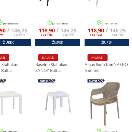
prieinama
prieinama
prieinama
/
/
/
,90
146,25
118,90
146,25
118,90
146,25
PVM
€ su PVM
€ be PVM
€ su PVM
€ be PVM
€ su PVM
ŽIŪRĖK
ŽIŪRĖK
ŽIŪRĖK
AS!
NAUJAS!
NAUJAS!
 Staliukas
Baseino Staliukas
Alaus Sodo Kėdė AERO
Baltas
SANDY Baltas
Smėlinė
prieinama
prieinama
prieinama