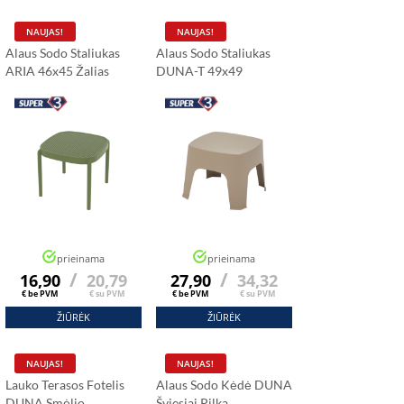
NAUJAS!
NAUJAS!
Alaus Sodo Staliukas
Alaus Sodo Staliukas
ARIA 46x45 Žalias
DUNA-T 49x49
Smėlinis
ńska
us
prieinama
prieinama
/
/
16,90
20,79
27,90
34,32
ų stalų užsakymas buvo
eitai. Baldai tvirti ir
€ be PVM
€ su PVM
€ be PVM
€ su PVM
ūsų kavinėje.”
ŽIŪRĖK
ŽIŪRĖK
NAUJAS!
NAUJAS!
Lauko Terasos Fotelis
Alaus Sodo Kėdė DUNA
DUNA Smėlio
Šviesiai Pilka