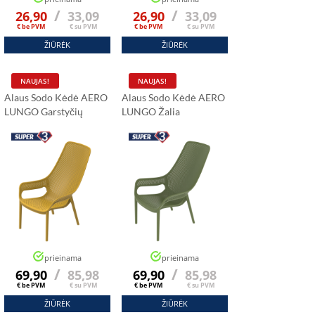
/
/
26,90
33,09
26,90
33,09
€ be PVM
€ su PVM
€ be PVM
€ su PVM
ŽIŪRĖK
ŽIŪRĖK
NAUJAS!
NAUJAS!
Alaus Sodo Kėdė AERO
Alaus Sodo Kėdė AERO
LUNGO Garstyčių
LUNGO Žalia
Spalva
prieinama
prieinama
/
/
69,90
85,98
69,90
85,98
€ be PVM
€ su PVM
€ be PVM
€ su PVM
ŽIŪRĖK
ŽIŪRĖK