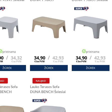
sį.”
Smėlinis
Pilkas
prieinama
prieinama
/
/
/
90
34,32
34,90
42,93
34,90
42,93
PVM
€ su PVM
€ be PVM
€ su PVM
€ be PVM
€ su PVM
ŽIŪRĖK
ŽIŪRĖK
ŽIŪRĖK
AS!
NAUJAS!
erasos Sofa
Lauko Terasos Sofa
BENCH
DUNA BENCH Šviesiai
is
Pilkas