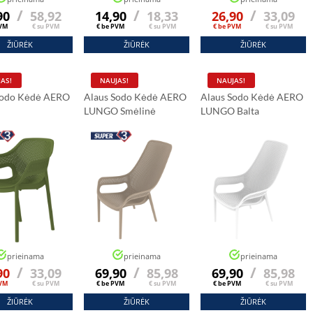
/
/
/
90
58,92
14,90
18,33
26,90
33,09
PVM
€ su PVM
€ be PVM
€ su PVM
€ be PVM
€ su PVM
ŽIŪRĖK
ŽIŪRĖK
ŽIŪRĖK
AS!
NAUJAS!
NAUJAS!
Sodo Kėdė AERO
Alaus Sodo Kėdė AERO
Alaus Sodo Kėdė AERO
LUNGO Smėlinė
LUNGO Balta
prieinama
prieinama
prieinama
/
/
/
90
33,09
69,90
85,98
69,90
85,98
PVM
€ su PVM
€ be PVM
€ su PVM
€ be PVM
€ su PVM
ŽIŪRĖK
ŽIŪRĖK
ŽIŪRĖK