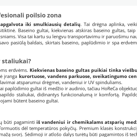
fesionali poilsio zona
apgalvota iki smulkiausių detalių
. Tai drėgna aplinka, vei
tiktinė. Baseino gultai, kiekvienas atskiras baseino gultas, taip 
ksniams. Visa tai kartu su lengvu transportavimu ir paruošimu nau
 savo pasiūlą baldais, skirtais baseino, paplūdimio ir spa erdvėm
 staliukai?
amoms erdvėms.
Kiekvienas baseino gultas puikiai tinka viešb
nė įranga
kurortuose, vandens parkuose, sveikatingumo cen
kalavimai atsparumui drėgmei, vandeniui ir UV spinduliams.
iai paplūdimio gultai iš medžio ir audinio, tačiau HoReCa objekt
 papildo staliukai, didinantys funkcionalumą ir komfortą. Papildo
ojami būtent baseino gultai.
tų būti pagaminti
iš vandeniui ir chemikalams atsparių med
deformuotis dėl temperatūros pokyčių. Premium klasės konstrukc
 mažą svorį. Sėdimoji ir atlošo dalys turėtų būti pagamintos iš te