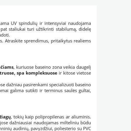
kiama UV spindulių ir intensyviai naudojama
pat staliukai turi užtikrinti stabilumą, didelę
doti.
s. Atraskite sprendimus, pritaikytus realiems
učiams
, kuriuose baseino zona veikia daugelį
truose, spa kompleksuose
ir kitose vietose
uose dažniau pasirenkami specializuoti baseino
mai galima sutikti ir terminus saulės gultai,
žiagų
, tokių kaip polipropilenas ar aliuminis.
ijose dažniausiai naudojamas milteliniu būdu
chninių audinių, pavyzdžiui, poliesterio su PVC