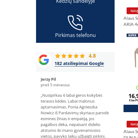
Kėdžių sandėlyje
NAUJ
Alaus S
ARIA 4
Pirkimas telefonu
4.8
182 atsiliepimai Google
Jerzy Pil
Olivier Dupon
prieš 5 mėnesius
prieš 4 mėnesiu
16,
 užsisakiau per
„Nusipirkau 6 labai geros kokybės
„Prieš keletą m
 - p. Bartosz, labai
terasos kėdes. Labai malonus
Herman konfere
€ be 
vimas ir greitas
aptarnavimas. Ponia Agnieszka
vis dar yra puik
bai geros kokybės
Nowicz iš Pardavimų skyriaus parodė
savo priėmimo
. Rekomenduoju.”
esmines žinias ir empatiją, jos
15 152 cm apval
pagalbos dėka, nepaisant didelio
patenkinti apar
NAUJ
atstumo iki mano gyvenamosios
labai svarbu st
Alaus S
vietos, pavyko laiku užbaigti pirkinį.
lankstome ir p
DUNA-T