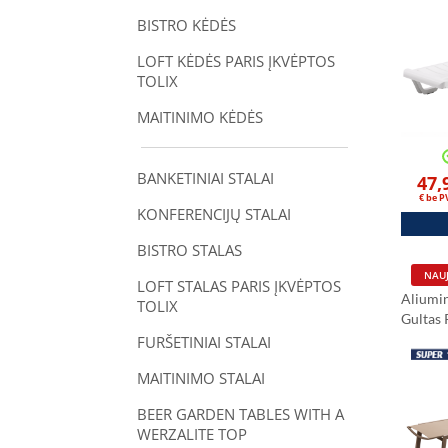
BISTRO KĖDĖS
LOFT KĖDĖS PARIS ĮKVĖPTOS
TOLIX
MAITINIMO KĖDĖS
BANKETINIAI STALAI
47,
€ be 
KONFERENCIJŲ STALAI
BISTRO STALAS
NAUJ
LOFT STALAS PARIS ĮKVĖPTOS
Aliumin
TOLIX
Gultas
Šampan
FURŠETINIAI STALAI
MAITINIMO STALAI
BEER GARDEN TABLES WITH A
WERZALITE TOP