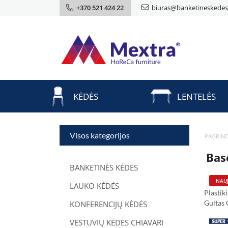
+370 521 424 22
biuras@banketineskedes.
KĖDĖS
LENTELĖS
Visos kategorijos
PAGRIND
Base
BANKETINĖS KĖDĖS
NAUJ
LAUKO KĖDĖS
Plastik
Gultas
KONFERENCIJŲ KĖDĖS
VESTUVIŲ KĖDĖS CHIAVARI