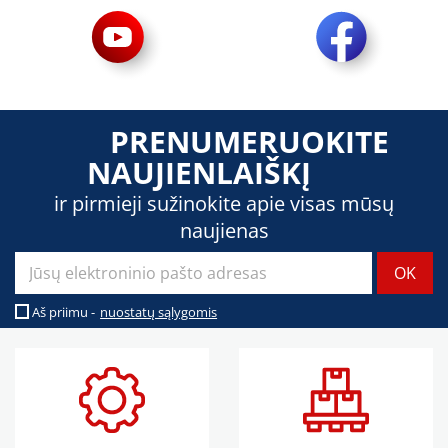
PRENUMERUOKITE
NAUJIENLAIŠKĮ
ir pirmieji sužinokite apie visas mūsų
naujienas
Aš priimu -
nuostatų sąlygomis