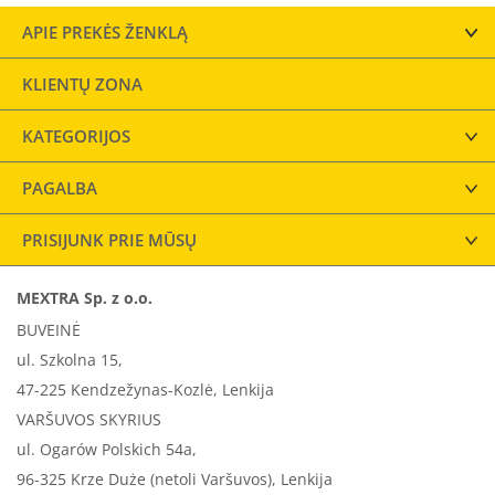
APIE PREKĖS ŽENKLĄ
KLIENTŲ ZONA
KATEGORIJOS
PAGALBA
PRISIJUNK PRIE MŪSŲ
MEXTRA Sp. z o.o.
BUVEINĖ
ul. Szkolna 15,
47-225 Kendzežynas-Kozlė, Lenkija
VARŠUVOS SKYRIUS
ul. Ogarów Polskich 54a,
96-325 Krze Duże (netoli Varšuvos), Lenkija