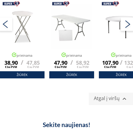
prieinama
prieinama
prieinama
/
/
/
38,90
47,85
47,90
58,92
107,90
132
€ be PVM
€ su PVM
€ be PVM
€ su PVM
€ be PVM
€ su
ŽIŪRĖK
ŽIŪRĖK
ŽIŪRĖK
Atgal į viršų

Sekite naujienas!