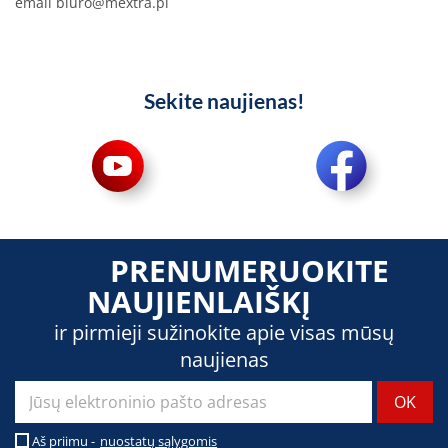
email
biuro@mextra.pl
Sekite naujienas!
PRENUMERUOKITE
NAUJIENLAIŠKĮ
ir pirmieji sužinokite apie visas mūsų
naujienas
Aš priimu -
nuostatų sąlygomis