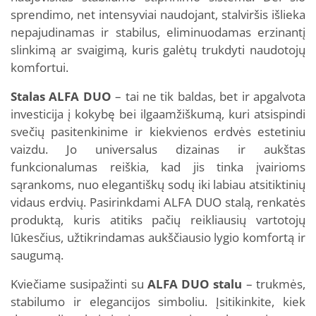
sprendimo, net intensyviai naudojant, stalviršis išlieka
nepajudinamas ir stabilus, eliminuodamas erzinantį
slinkimą ar svaigimą, kuris galėtų trukdyti naudotojų
komfortui.
Stalas ALFA
DUO
– tai ne tik baldas, bet ir apgalvota
investicija į kokybę bei ilgaamžiškumą, kuri atsispindi
svečių pasitenkinime ir kiekvienos erdvės estetiniu
vaizdu. Jo universalus dizainas ir aukštas
funkcionalumas reiškia, kad jis tinka įvairioms
sąrankoms, nuo elegantiškų sodų iki labiau atsitiktinių
vidaus erdvių. Pasirinkdami ALFA DUO stalą, renkatės
produktą, kuris atitiks pačių reikliausių vartotojų
lūkesčius, užtikrindamas aukščiausio lygio komfortą ir
saugumą.
Kviečiame susipažinti su
ALFA
DUO
stalu
– trukmės,
stabilumo ir elegancijos simboliu. Įsitikinkite, kiek