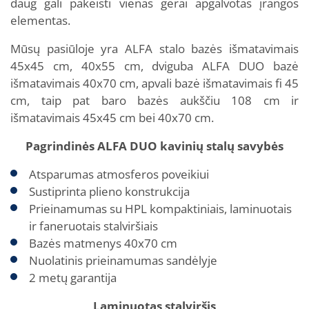
daug gali pakeisti vienas gerai apgalvotas įrangos
elementas.
Mūsų pasiūloje yra ALFA stalo bazės išmatavimais
45x45 cm, 40x55 cm, dviguba ALFA DUO bazė
išmatavimais 40x70 cm, apvali bazė išmatavimais fi 45
cm, taip pat baro bazės aukščiu 108 cm ir
išmatavimais 45x45 cm bei 40x70 cm.
Pagrindinės ALFA
DUO
kavinių stalų savybės
Atsparumas atmosferos poveikiui
Sustiprinta plieno konstrukcija
Prieinamumas su HPL kompaktiniais, laminuotais
ir faneruotais stalviršiais
Bazės matmenys 40x70 cm
Nuolatinis prieinamumas sandėlyje
2 metų garantija
Laminuotas stalviršis