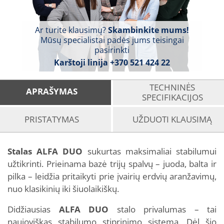
Ar turite klausimų?
Skambinkite mums!
Mūsų specialistai padės jums teisingai
pasirinkti
Karštoji linija
+370 521 424 22
TECHNINĖS
APRAŠYMAS
SPECIFIKACIJOS
PRISTATYMAS
UŽDUOTI KLAUSIMĄ
Stalas ALFA DUO
sukurtas maksimaliai stabilumui
užtikrinti. Prieinama bazė trijų spalvų – juoda, balta ir
pilka – leidžia pritaikyti prie įvairių erdvių aranžavimų,
nuo klasikinių iki šiuolaikiškų.
Didžiausias
ALFA
DUO
stalo privalumas – tai
naujoviškas stabilumo stiprinimo sistema. Dėl šio