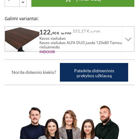
Galimi variantai:
122,
151,
17 €
su PVM
90 €
be PVM
Kavos staliukas
Kavos staliukas ALFA DUO juoda 120x80 Tamsus
riešutmedis
INDOOR
Pateikite didmeninės
Norite didesnio kiekio?
prekybos užklausą