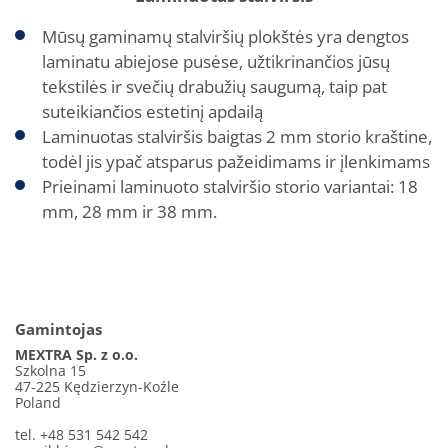
Mūsų gaminamų stalviršių plokštės yra dengtos
laminatu abiejose pusėse, užtikrinančios jūsų
tekstilės ir svečių drabužių saugumą, taip pat
suteikiančios estetinį apdailą
Laminuotas stalviršis baigtas 2 mm storio kraštine,
todėl jis ypač atsparus pažeidimams ir įlenkimams
Prieinami laminuoto stalviršio storio variantai: 18
mm, 28 mm ir 38 mm.
Gamintojas
MEXTRA Sp. z o.o.
Szkolna 15
47-225 Kędzierzyn-Koźle
Poland
tel. +48 531 542 542