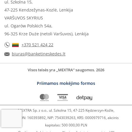
ul. Szkolna 15,
47-225 Kendzežynas-Kozlė, Lenkija
VARŠUVOS SKYRIUS
ul. Ogarów Polskich 54a,
96-325 Krze Duże (netoli Varšuvos), Lenkija
+370 521 424 22
biuras@banketineskedes.lt
Visos teisės yra „MEXTRA“ saugomos. 2026
Priimamos mokėjimo formos
MEXTRA Sp. z o.o.. ul. Szkolna 15, 47-225 Kędzierzyn-Koźle,
REGON: 160393892, NIP: 7543039263, KRS: 0000979716, akcinis
kapitalas: 500 000,00 PLN