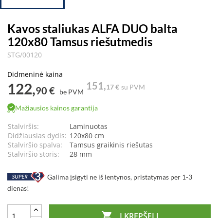
Kavos staliukas ALFA DUO balta
120x80 Tamsus riešutmedis
STG/00120
Didmeninė kaina
122,
151,
17 €
su PVM
90 €
be PVM
Mažiausios kainos garantija
Stalviršis:
Laminuotas
Didžiausias dydis:
120x80 cm
Stalviršio spalva:
Tamsus graikinis riešutas
Stalviršio storis:
28 mm
Galima įsigyti ne iš lentynos, pristatymas per 1-3
dienas!

Į KREPŠELĮ