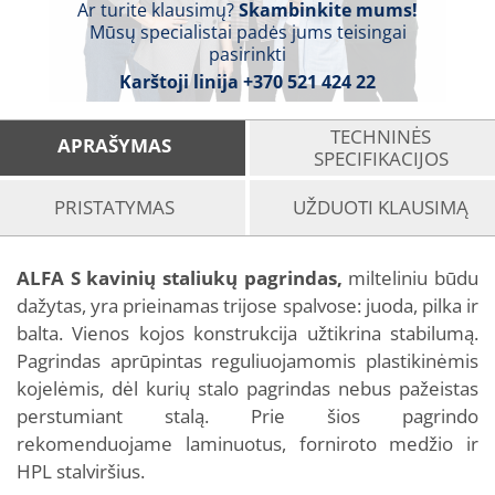
Ar turite klausimų?
Skambinkite mums!
Mūsų specialistai padės jums teisingai
pasirinkti
Karštoji linija
+370 521 424 22
TECHNINĖS
APRAŠYMAS
SPECIFIKACIJOS
PRISTATYMAS
UŽDUOTI KLAUSIMĄ
ALFA S kavinių staliukų pagrindas,
milteliniu būdu
dažytas, yra prieinamas trijose spalvose: juoda, pilka ir
balta. Vienos kojos konstrukcija užtikrina stabilumą.
Pagrindas aprūpintas reguliuojamomis plastikinėmis
kojelėmis, dėl kurių stalo pagrindas nebus pažeistas
perstumiant stalą. Prie šios pagrindo
rekomenduojame laminuotus, forniroto medžio ir
HPL stalviršius.