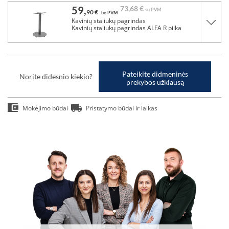
59,
73,
68 €
su PVM
90 €
be PVM
Kavinių staliukų pagrindas
Kavinių staliukų pagrindas ALFA R pilka
Pateikite didmeninės
Norite didesnio kiekio?
prekybos užklausą
Mokėjimo būdai
Pristatymo būdai ir laikas