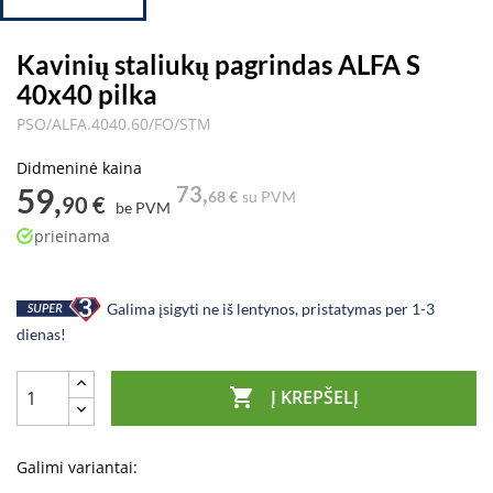
Kavinių staliukų pagrindas ALFA S
40x40 pilka
PSO/ALFA.4040.60/FO/STM
Didmeninė kaina
59,
73,
68 €
su PVM
90 €
be PVM
prieinama
Galima įsigyti ne iš lentynos, pristatymas per 1-3
dienas!

Į KREPŠELĮ
Galimi variantai: