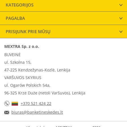
KATEGORIJOS
PAGALBA
PRISIJUNK PRIE MŪSŲ
MEXTRA Sp. z o.o.
BUVEINĖ
ul. Szkolna 15,
47-225 Kendzežynas-Kozlė, Lenkija
VARŠUVOS SKYRIUS
ul. Ogarów Polskich 54a,
96-325 Krze Duże (netoli Varšuvos), Lenkija
+370 521 424 22
biuras@banketineskedes.lt