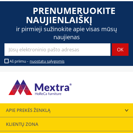
PRENUMERUOKITE
NAUJIENLAIŠKĮ
ir pirmieji sužinokite apie visas mūsų
naujienas
Aš priimu -
nuostatų sąlygomis
APIE PREKĖS ŽENKLĄ
KLIENTŲ ZONA