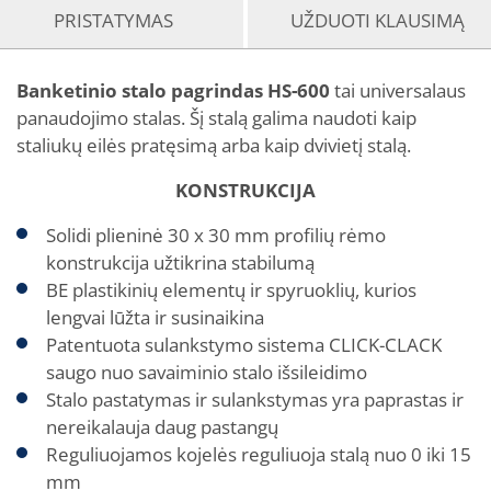
PRISTATYMAS
UŽDUOTI KLAUSIMĄ
Banketinio stalo pagrindas HS-600
tai universalaus
panaudojimo stalas. Šį stalą galima naudoti kaip
staliukų eilės pratęsimą arba kaip dvivietį stalą.
KONSTRUKCIJA
Solidi plieninė 30 x 30 mm profilių rėmo
konstrukcija užtikrina stabilumą
BE plastikinių elementų ir spyruoklių, kurios
lengvai lūžta ir susinaikina
Patentuota sulankstymo sistema CLICK-CLACK
saugo nuo savaiminio stalo išsileidimo
Stalo pastatymas ir sulankstymas yra paprastas ir
nereikalauja daug pastangų
Reguliuojamos kojelės reguliuoja stalą nuo 0 iki 15
mm