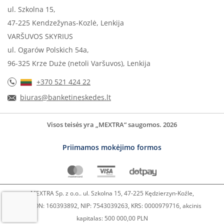
ul. Szkolna 15,
47-225 Kendzežynas-Kozlė, Lenkija
VARŠUVOS SKYRIUS
ul. Ogarów Polskich 54a,
96-325 Krze Duże (netoli Varšuvos), Lenkija
+370 521 424 22
biuras@banketineskedes.lt
Visos teisės yra „MEXTRA“ saugomos. 2026
Priimamos mokėjimo formos
MEXTRA Sp. z o.o.. ul. Szkolna 15, 47-225 Kędzierzyn-Koźle,
REGON: 160393892, NIP: 7543039263, KRS: 0000979716, akcinis
kapitalas: 500 000,00 PLN