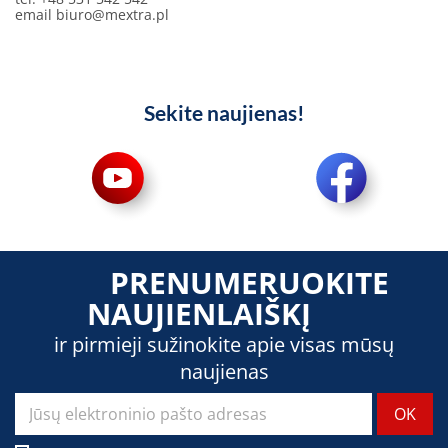
email
biuro@mextra.pl
Sekite naujienas!
PRENUMERUOKITE
NAUJIENLAIŠKĮ
ir pirmieji sužinokite apie visas mūsų
naujienas