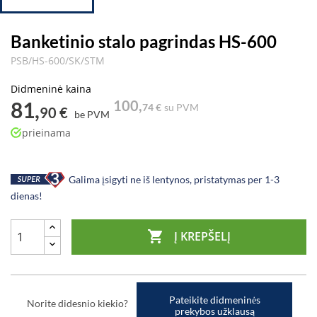
Banketinio stalo pagrindas HS-600
PSB/HS-600/SK/STM
Didmeninė kaina
81,
100,
74 €
su PVM
90 €
be PVM
prieinama
Galima įsigyti ne iš lentynos, pristatymas per 1-3
dienas!

Į KREPŠELĮ
Pateikite didmeninės
Norite didesnio kiekio?
prekybos užklausą