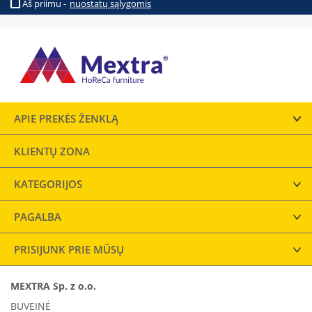
Aš priimu -
nuostatų sąlygomis
APIE PREKĖS ŽENKLĄ
KLIENTŲ ZONA
KATEGORIJOS
PAGALBA
PRISIJUNK PRIE MŪSŲ
MEXTRA Sp. z o.o.
BUVEINĖ