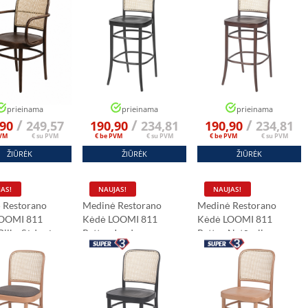
prieinama
prieinama
prieinama
/
/
/
,90
249,57
190,90
234,81
190,90
234,81
PVM
€ su PVM
€ be PVM
€ su PVM
€ be PVM
€ su PVM
ŽIŪRĖK
ŽIŪRĖK
ŽIŪRĖK
AS!
NAUJAS!
NAUJAS!
 Restorano
Medinė Restorano
Medinė Restorano
OOMI 811
Kėdė LOOMI 811
Kėdė LOOMI 811
Pilka Sėdynė
Rattan Juoda
Rattan Natūrali