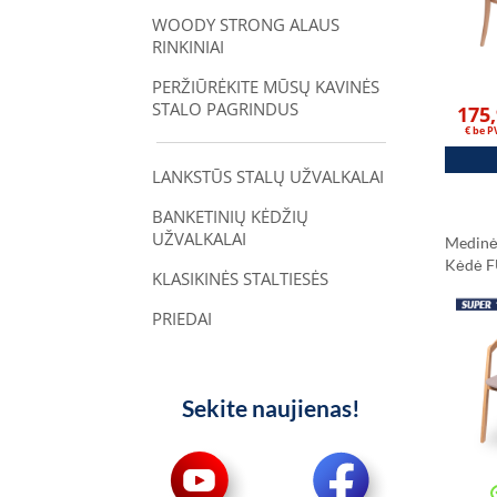
WOODY STRONG ALAUS
RINKINIAI
PERŽIŪRĖKITE MŪSŲ KAVINĖS
STALO PAGRINDUS
175
€ be 
LANKSTŪS STALŲ UŽVALKALAI
BANKETINIŲ KĖDŽIŲ
UŽVALKALAI
Medinė
Kėdė 
KLASIKINĖS STALTIESĖS
PRIEDAI
Sekite naujienas!