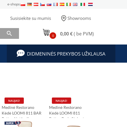
e-shops:
Susisiekite su mumis
Showrooms

0,00 €
( be PVM)
0
DIDMENINĖS PREKYBOS UŽKLAUSA
NAUJAS!
NAUJAS!
Medinė Restorano
Medinė Restorano
Kėdė LOOMI 811 BAR
Kėdė LOOMI 811
Rattan Natūrali
Rattan Ruda Sėdynė