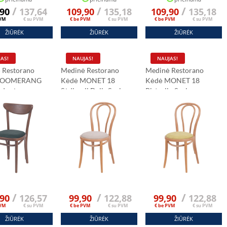
/
/
/
,90
137,64
109,90
135,18
109,90
135,18
PVM
€ su PVM
€ be PVM
€ su PVM
€ be PVM
€ su PVM
ŽIŪRĖK
ŽIŪRĖK
ŽIŪRĖK
AS!
NAUJAS!
NAUJAS!
 Restorano
Medinė Restorano
Medinė Restorano
BOOMERANG
Kėdė MONET 18
Kėdė MONET 18
Sėdynė
Sėdimoji Dalis Spalvos
Pistacijų Spalvos
Sėdynė
Sėdynė
/
/
/
,90
126,57
99,90
122,88
99,90
122,88
PVM
€ su PVM
€ be PVM
€ su PVM
€ be PVM
€ su PVM
ŽIŪRĖK
ŽIŪRĖK
ŽIŪRĖK