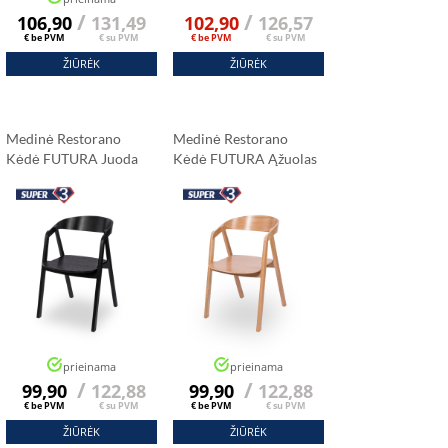
/
/
106,90
131,49
102,90
126,57
€ be PVM
€ su PVM
€ be PVM
€ su PVM
ŽIŪRĖK
ŽIŪRĖK
Medinė Restorano
Medinė Restorano
Kėdė FUTURA Juoda
Kėdė FUTURA Ąžuolas
prieinama
prieinama
/
/
99,90
122,88
99,90
122,88
€ be PVM
€ su PVM
€ be PVM
€ su PVM
ŽIŪRĖK
ŽIŪRĖK