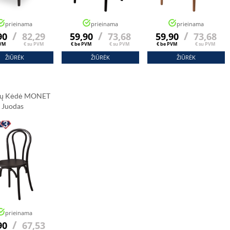
prieinama
prieinama
prieinama
/
/
/
90
82,29
59,90
73,68
59,90
73,68
PVM
€ su PVM
€ be PVM
€ su PVM
€ be PVM
€ su PVM
ŽIŪRĖK
ŽIŪRĖK
ŽIŪRĖK
ių Kėdė MONET
Juodas
prieinama
/
90
67,53