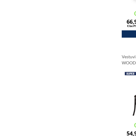
66,
€ be 
Vestuv
WOOD 
54,