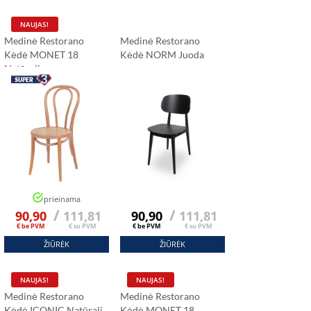
NAUJAS!
Medinė Restorano
Medinė Restorano
Kėdė MONET 18
Kėdė NORM Juoda
Natūrali
ńska
us
prieinama
/
/
90,90
111,81
90,90
111,81
ų stalų užsakymas buvo
eitai. Baldai tvirti ir
€ be PVM
€ su PVM
€ be PVM
€ su PVM
ūsų kavinėje.”
ŽIŪRĖK
ŽIŪRĖK
NAUJAS!
NAUJAS!
Medinė Restorano
Medinė Restorano
Kėdė ICONIC Natūrali
Kėdė MONET 18