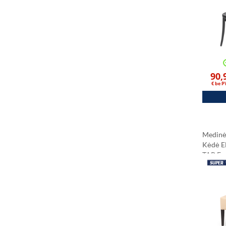
90,
€ be 
Medinė
Kėdė 
TAP Ec