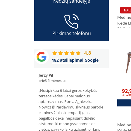
Kėdžių sandėlyje
NAUJ
Medinė
Kėdė 
Riešuti
Pirkimas telefonu
4.8
182 atsiliepimai Google
Jerzy Pil
Olivier Dupon
prieš 5 mėnesius
prieš 4 mėnesiu
92,
 užsisakiau per
„Nusipirkau 6 labai geros kokybės
„Prieš keletą m
 - p. Bartosz, labai
terasos kėdes. Labai malonus
Herman konfere
€ be 
vimas ir greitas
aptarnavimas. Ponia Agnieszka
vis dar yra puik
bai geros kokybės
Nowicz iš Pardavimų skyriaus parodė
savo priėmimo
. Rekomenduoju.”
esmines žinias ir empatiją, jos
15 152 cm apval
pagalbos dėka, nepaisant didelio
patenkinti apar
atstumo iki mano gyvenamosios
labai svarbu st
Medinė
vietos, pavyko laiku užbaigti pirkinį.
lankstome ir p
Kėdė 