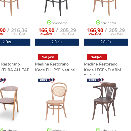
prieinama
prieinama
/
/
/
,90
216,36
166,90
205,29
166,90
205,29
PVM
€ su PVM
€ be PVM
€ su PVM
€ be PVM
€ su PVM
ŽIŪRĖK
ŽIŪRĖK
ŽIŪRĖK
NAUJAS!
NAUJAS!
 Restorano
Medinė Restorano
Medinė Restorano
FUTURA ALL TAP
Kėdė ELLIPSE Natūrali
Kėdė LEGEND ARM
Riešutinis
prieinama
prieinama
prieinama