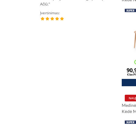
Ačiū.”
kartus per mėne
Įvertinimas:
Įvertinimas:
90,
€ be 
NAUJ
Medinė
Kėdė 