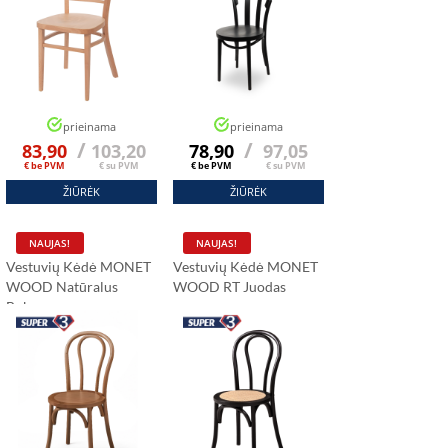
prieinama
prieinama
/
/
83,90
103,20
78,90
97,05
€ be PVM
€ su PVM
€ be PVM
€ su PVM
ŽIŪRĖK
ŽIŪRĖK
NAUJAS!
NAUJAS!
Vestuvių Kėdė MONET
Vestuvių Kėdė MONET
WOOD Natūralus
WOOD RT Juodas
Bukas