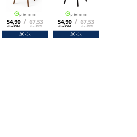
prieinama
prieinama
/
/
54,90
67,53
54,90
67,53
€ be PVM
€ su PVM
€ be PVM
€ su PVM
ŽIŪRĖK
ŽIŪRĖK