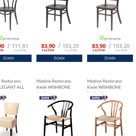
prieinama
prieinama
/
/
/
90
111,81
83,90
103,20
83,90
103,20
PVM
€ su PVM
€ be PVM
€ su PVM
€ be PVM
€ su PVM
ŽIŪRĖK
ŽIŪRĖK
ŽIŪRĖK
 Restorano
Medinė Restorano
Medinė Restorano
ELEGANT ALL
Kėdė WISHBONE
Kėdė WISHBONE
ru
Juodas
Natūralus