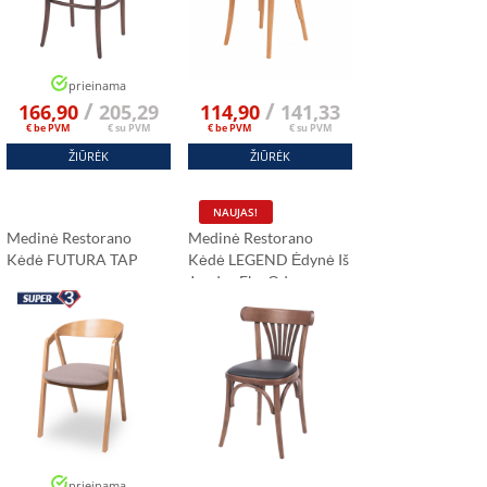
prieinama
/
/
166,90
205,29
114,90
141,33
€ be PVM
€ su PVM
€ be PVM
€ su PVM
ŽIŪRĖK
ŽIŪRĖK
NAUJAS!
Medinė Restorano
Medinė Restorano
Kėdė FUTURA TAP
Kėdė LEGEND Ėdynė Iš
Juodos Eko Odos
prieinama