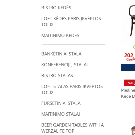
BISTRO KĖDĖS
LOFT KĖDĖS PARIS ĮKVĖPTOS
TOLIX
MAITINIMO KĖDĖS
BANKETINIAI STALAI
202
€ be 
KONFERENCIJŲ STALAI
BISTRO STALAS
NAUJ
LOFT STALAS PARIS ĮKVĖPTOS
Medinė
TOLIX
Kėdė L
Rattan 
FURŠETINIAI STALAI
MAITINIMO STALAI
BEER GARDEN TABLES WITH A
WERZALITE TOP