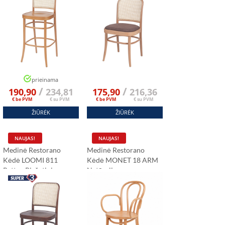
prieinama
/
/
190,90
234,81
175,90
216,36
€ be PVM
€ su PVM
€ be PVM
€ su PVM
ŽIŪRĖK
ŽIŪRĖK
NAUJAS!
NAUJAS!
Medinė Restorano
Medinė Restorano
Kėdė LOOMI 811
Kėdė MONET 18 ARM
Rattan Riešutinis
Natūrali