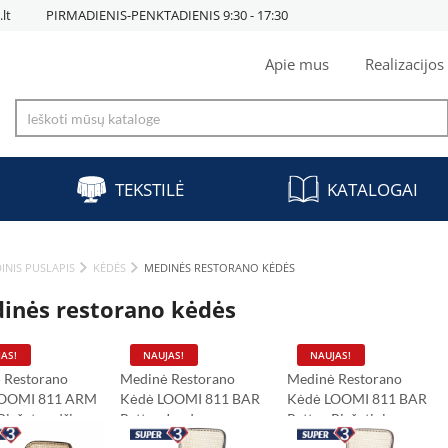
lt
PIRMADIENIS-PENKTADIENIS 9:30 - 17:30
Apie mus
Realizacijos
TEKSTILĖ
KATALOGAI
INIS PUSLAPIS
KĖDĖS
MEDINĖS RESTORANO KĖDĖS
inės restorano kėdės
AS!
NAUJAS!
NAUJAS!
 Restorano
Medinė Restorano
Medinė Restorano
LOOMI 811 ARM
Kėdė LOOMI 811 BAR
Kėdė LOOMI 811 BAR
 Riešutmedžio
Rattan Juoda
Rattan Riešutinis