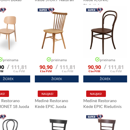
sį.”
Riešutinis
prieinama
prieinama
prieinama
/
/
/
90
111,81
90,90
111,81
90,90
111,81
PVM
€ su PVM
€ be PVM
€ su PVM
€ be PVM
€ su PVM
ŽIŪRĖK
ŽIŪRĖK
ŽIŪRĖK
AS!
NAUJAS!
NAUJAS!
 Restorano
Medinė Restorano
Medinė Restorano
MONET 18 Juoda
Kėdė EPIC Juoda
Kėdė EPIC Riešutinis