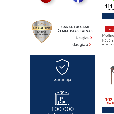
111
€ be 
NAUJ
Medinė
Kėdė 
daugiau
Žalia 
Garantija
102
€ be 
100 000