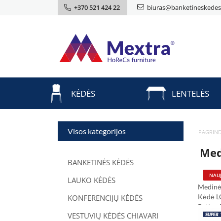
+370 521 424 22
biuras@banketineskedes.
KĖDĖS
LENTELĖS
Visos kategorijos
PAGRIND
Med
BANKETINĖS KĖDĖS
NAUJ
LAUKO KĖDĖS
Medinė
Kėdė 
KONFERENCIJŲ KĖDĖS
Rattan
VESTUVIŲ KĖDĖS CHIAVARI