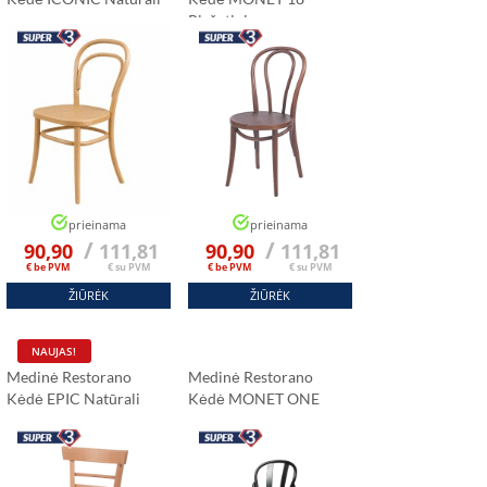
Riešutinis
prieinama
prieinama
/
/
90,90
111,81
90,90
111,81
€ be PVM
€ su PVM
€ be PVM
€ su PVM
ŽIŪRĖK
ŽIŪRĖK
NAUJAS!
Medinė Restorano
Medinė Restorano
Kėdė EPIC Natūrali
Kėdė MONET ONE