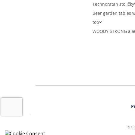
Technoratan stoličky
Beer garden tables w
top
WOODY STRONG alaus
P
REGO