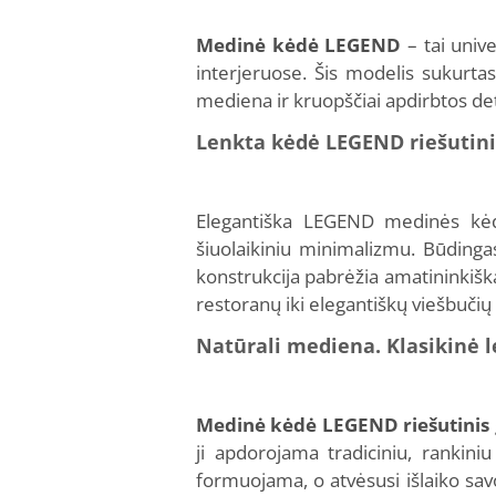
Medinė kėdė LEGEND
– tai unive
interjeruose. Šis modelis sukurtas
mediena ir kruopščiai apdirbtos de
Lenkta kėdė LEGEND riešutinis
Elegantiška LEGEND medinės kė
šiuolaikiniu minimalizmu. Būding
konstrukcija pabrėžia amatininkišką
restoranų iki elegantiškų viešbučių 
Natūrali mediena. Klasikinė 
Medinė kėdė LEGEND
riešutinis
ji apdorojama tradiciniu, rankin
formuojama, o atvėsusi išlaiko sav