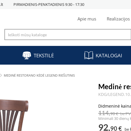
lt
PIRMADIENIS-PENKTADIENIS 9:30 - 17:30
Apie mus
Realizacijos
TEKSTILĖ
KATALOGAI
MEDINĖ RESTORANO KĖDĖ LEGEND RIEŠUTINIS
Medinė re
KDG/LEGEND.10
Didmeninė kain
114,
90 €
be P
Minimali 30 dienų 
92,
90 €
be