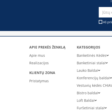
Aš pri
APIE PREKĖS ŽENKLĄ
KATEGORIJOS
Apie mus
Banketinės Kėdės
Realizacijos
Banketiniai stalai
Lauko Baldai
KLIENTŲ ZONA
Konferencijų baldai
Pristatymas
Vestuvių kėdės CHIA
Bistro baldai
Loft Baldai
Furšetiniai stalai