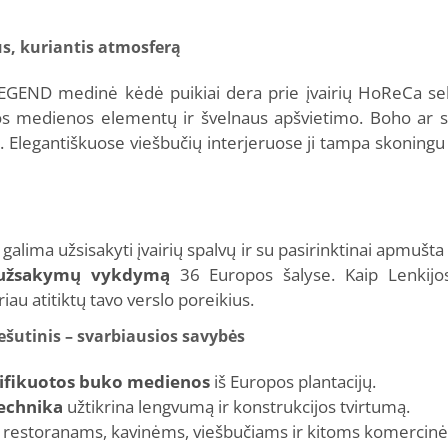
ius, kuriantis atmosferą
EGEND medinė kėdė puikiai dera prie įvairių HoReCa sektor
os medienos elementų ir švelnaus apšvietimo. Boho ar s
 Elegantiškuose viešbučių interjeruose ji tampa skoningu 
ima užsisakyti įvairių spalvų ir su pasirinktinai apmušt
ą užsakymų vykdymą
36 Europos šalyse. Kaip Lenkijos
au atitiktų tavo verslo poreikius.
šutinis – svarbiausios savybės
tifikuotos buko medienos
iš Europos plantacijų.
echnika
užtikrina lengvumą ir konstrukcijos tvirtumą.
s restoranams, kavinėms, viešbučiams ir kitoms komerci