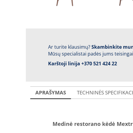
Ar turite klausimų?
Skambinkite mu
Mūsų specialistai padės jums teisingai
Karštoji linija
+370 521 424 22
APRAŠYMAS
TECHNINĖS SPECIFIKAC
Medinė restorano kėdė Mextr