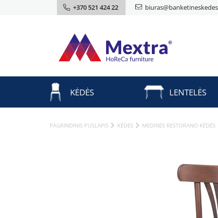
+370 521 424 22
biuras@banketineskedes.
KĖDĖS
LENTELĖS
PAGRINDINIS PUSLAPIS
KĖDĖS
MEDINĖS RESTORANO KĖDĖS