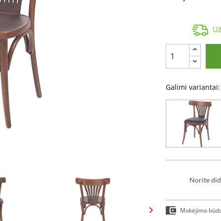
Už
Galimi variantai:
Norite did
Mokėjimo būd