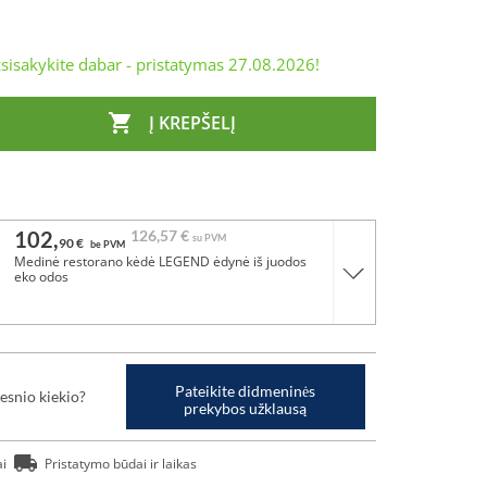
sisakykite dabar - pristatymas
27.08.2026
!

Į KREPŠELĮ
102,
126,
57 €
su PVM
90 €
be PVM
Medinė restorano kėdė LEGEND ėdynė iš juodos
eko odos
Pateikite didmeninės
esnio kiekio?
prekybos užklausą
ai
Pristatymo būdai ir laikas