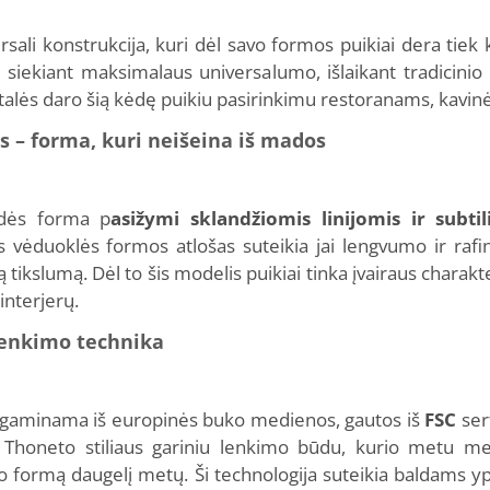
rsali konstrukcija, kuri dėl savo formos puikiai dera tie
 siekiant maksimalaus universalumo, išlaikant tradicinio 
talės daro šią kėdę puikiu pasirinkimu restoranams, kavin
 – forma, kuri neišeina iš mados
dės forma p
asižymi sklandžiomis linijomis ir subtil
as vėduoklės formos atlošas suteikia jai lengvumo ir ra
 tikslumą. Dėl to šis modelis puikiai tinka įvairaus charakt
interjerų.
lenkimo technika
gaminama iš europinės buko medienos, gautos iš
FSC
ser
iu Thoneto stiliaus gariniu lenkimo būdu, kurio metu m
o formą daugelį metų. Ši technologija suteikia baldams y