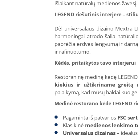
išlaikant natūralų medienos žavesį.
LEGEND riešutinis interjere – stil
Dėl universalaus dizaino Mextra L
harmoningai atrodo šalia natūrali
pabrėžia erdvės lengvumą ir darną.
ir rafinuotumo.
Kėdės, pritaikytos tavo interjerui
Restoraninę medinę kėdę LEGEND gal
kiekius ir užtikriname greit
palaikymą, kad mūsų baldai kuo geri
Medinė restorano kėdė LEGEND rie
Pagaminta iš patvarios
FSC ser
Klasikinė
medienos lenkimo t
Universalus dizainas
– idealu