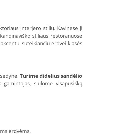
iaus interjero stilių. Kavinėse ji
kandinaviško stiliaus restoranuose
akcentu, suteikiančiu erdvei klasės
a sėdyne.
Turime didelius sandėlio
 gamintojas, siūlome visapusišką
nėms erdvėms.