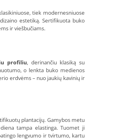
k klasikiniuose, tiek modernesniuose
dizaino estetiką. Sertifikuota buko
ėms ir viešbučiams.
iu profiliu
, derinančiu klasiką su
finuotumo, o lenkta buko medienos
erio erdvėms – nuo jaukių kavinių ir
tifikuotų plantacijų. Gamybos metu
ediena tampa elastinga. Tuomet ji
patingo lengvumo ir tvirtumo, kartu