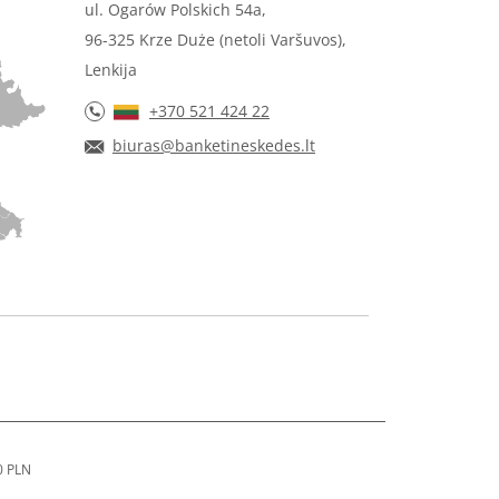
ul. Ogarów Polskich 54a,
96-325 Krze Duże (netoli Varšuvos),
Lenkija
+370 521 424 22
biuras@banketineskedes.lt
0 PLN