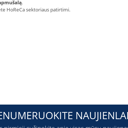
r apmušalą
.
te HoReCa sektoriaus patirtimi.
ENUMERUOKITE NAUJIENLAI