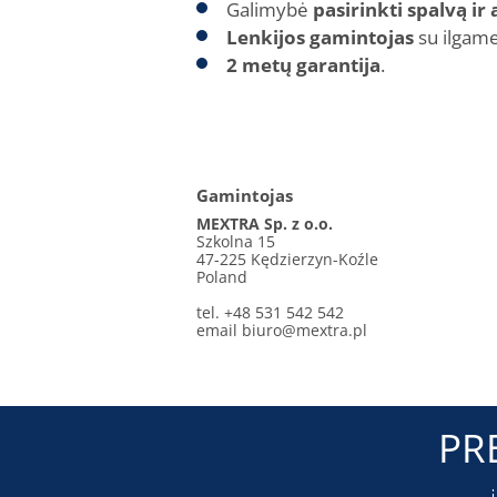
Galimybė
pasirinkti spalvą i
Lenkijos gamintojas
su ilgame
2 metų garantija
.
Gamintojas
MEXTRA Sp. z o.o.
Szkolna 15
47-225 Kędzierzyn-Koźle
Poland
tel. +48 531 542 542
email
biuro@mextra.pl
PR