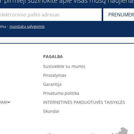
ir pirmieji sužinokite apie visas mūsų naujiena
imu -
nuostatų sąlygomis
PAGALBA
Susisiekite su mumis
Pristatymas
Garantija
Privatumo politika
VARI
INTERNETINĖS PARDUOTUVĖS TAISYKLĖS
Skundai