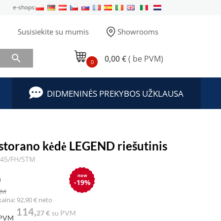
e-shops:
Susisiekite su mumis
Showrooms

0,00 €
( be PVM)
0
DIDMENINĖS PREKYBOS UŽKLAUSA
storano kėdė LEGEND riešutinis
.45/FH/STM
now
a
-19%
VM
kaina: 92,90 € neto
114,
27 €
su PVM
 PVM