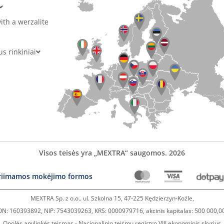
ith a werzalite
 rinkiniai
Visos teisės yra „MEXTRA“ saugomos. 2026
riimamos mokėjimo formos
MEXTRA Sp. z o.o.. ul. Szkolna 15, 47-225 Kędzierzyn-Koźle,
N: 160393892, NIP: 7543039263, KRS: 0000979716, akcinis kapitalas: 500 000,0
Opolės apylinkės teismas - Nacionalinio teismų registro VIII ekonominis skyrius