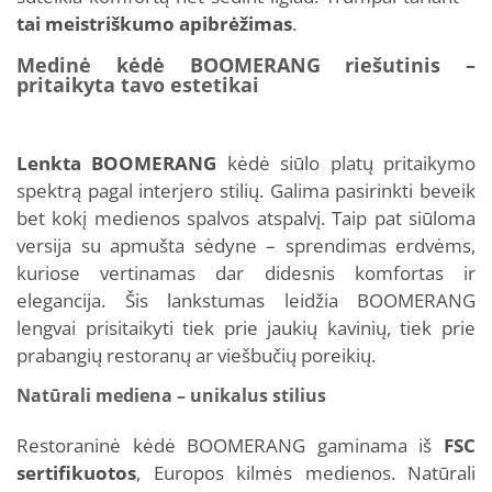
tai meistriškumo apibrėžimas
.
Medinė kėdė BOOMERANG riešutinis –
pritaikyta tavo estetikai
Lenkta BOOMERANG
kėdė siūlo platų pritaikymo
spektrą pagal interjero stilių. Galima pasirinkti beveik
bet kokį medienos spalvos atspalvį. Taip pat siūloma
versija su apmušta sėdyne – sprendimas erdvėms,
kuriose vertinamas dar didesnis komfortas ir
elegancija. Šis lankstumas leidžia BOOMERANG
lengvai prisitaikyti tiek prie jaukių kavinių, tiek prie
prabangių restoranų ar viešbučių poreikių.
Natūrali mediena – unikalus stilius
Restoraninė kėdė BOOMERANG gaminama iš
FSC
sertifikuotos
, Europos kilmės medienos. Natūrali