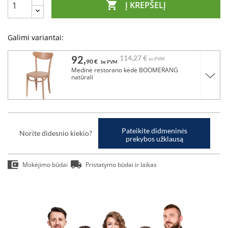

Į KREPŠELĮ
Galimi variantai:
92,
114,
27 €
su PVM
90 €
be PVM
Medinė restorano kėdė BOOMERANG
natūrali
Pateikite didmeninės
Norite didesnio kiekio?
prekybos užklausą
Mokėjimo būdai
Pristatymo būdai ir laikas