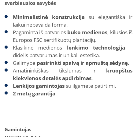
svarbiausios savybės
Minimalistinė konstrukcija
su elegantiška ir
laikui nepavalda forma.
Pagaminta iš patvarios
buko medienos
, kilusios iš
Europos FSC sertifikuotų plantacijų.
Klasikinė medienos
lenkimo technologija
–
didelis patvarumas ir unikali estetika.
Galimybė
pasirinkti spalvą ir apmuštą sėdynę
.
Amatininkiškas tikslumas ir
kruopštus
kiekvienos detalės apdirbimas
.
Lenkijos gamintojas
su ilgamete patirtimi.
2 metų garantija
.
Gamintojas