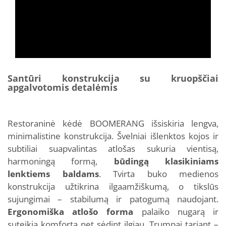
Santūri konstrukcija su kruopščiai
apgalvotomis detalėmis
Restoraninė kėdė BOOMERANG išsiskiria lengva,
minimalistine konstrukcija. Švelniai išlenktos kojos ir
subtiliai suapvalintas atlošas sukuria vientisą,
harmoningą formą,
būdingą klasikiniams
lenktiems baldams
. Tvirta buko medienos
konstrukcija užtikrina ilgaamžiškumą, o tikslūs
sujungimai – stabilumą ir patogumą naudojant.
Ergonomiška atlošo forma
palaiko nugarą ir
suteikia komfortą net sėdint ilgiau. Trumpai tariant –