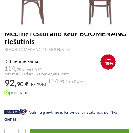
Medinė restorano kėdė BOOMERANG
riešutinis
KDG/BOOMERANG.10.45/FH/STM
now
Didmeninė kaina
-19%
114,
90 €
be PVM
Minimali 30 dienų kaina: 92,90 € neto
92,
114,
27 €
su PVM
90 €
be PVM
prieinama
Galima įsigyti ne iš lentynos, pristatymas per 1-3
dienas!