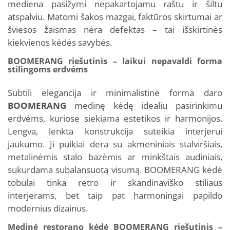
mediena pasižymi nepakartojamu raštu ir šiltu
atspalviu. Matomi šakos mazgai, faktūros skirtumai ar
šviesos žaismas nėra defektas – tai išskirtinės
kiekvienos kėdės savybės.
BOOMERANG riešutinis – laikui nepavaldi forma
stilingoms erdvėms
Subtili elegancija ir minimalistinė forma daro
BOOMERANG
medinę kėdę idealiu pasirinkimu
erdvėms, kuriose siekiama estetikos ir harmonijos.
Lengva, lenkta konstrukcija suteikia interjerui
jaukumo. Ji puikiai dera su akmeniniais stalviršiais,
metalinėmis stalo bazėmis ar minkštais audiniais,
sukurdama subalansuotą visumą. BOOMERANG kėdė
tobulai tinka retro ir skandinaviško stiliaus
interjerams, bet taip pat harmoningai papildo
modernius dizainus.
Medinė restorano kėdė BOOMERANG riešutinis –