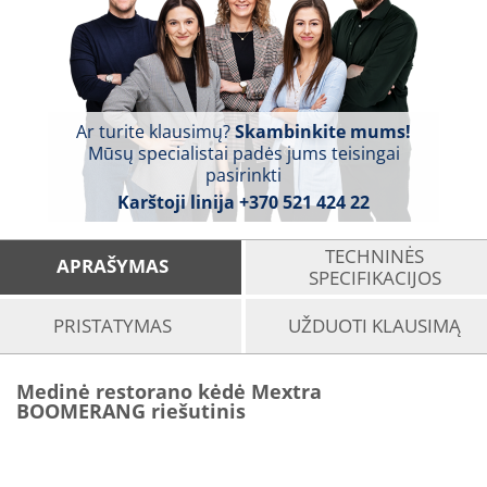
Ar turite klausimų?
Skambinkite mums!
Mūsų specialistai padės jums teisingai
pasirinkti
Karštoji linija
+370 521 424 22
TECHNINĖS
APRAŠYMAS
SPECIFIKACIJOS
PRISTATYMAS
UŽDUOTI KLAUSIMĄ
Medinė restorano kėdė Mextra
BOOMERANG riešutinis