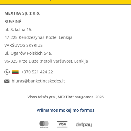
MEXTRA Sp. z o.o.
BUVEINĖ
ul. Szkolna 15,
47-225 Kendzežynas-Kozlė, Lenkija
VARŠUVOS SKYRIUS
ul. Ogarów Polskich 54a,
96-325 Krze Duże (netoli Varšuvos), Lenkija
+370 521 424 22
biuras@banketineskedes.lt
Visos teisės yra „MEXTRA“ saugomos. 2026
Priimamos mokėjimo formos