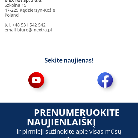
MEXTRA Sp. z o.o.
Szkolna 15
47-225 Kędzierzyn-Koźle
Poland
tel. +48 531 542 542
email
biuro@mextra.pl
Sekite naujienas!
PRENUMERUOKITE
NAUJIENLAIŠKĮ
ir pirmieji sužinokite apie visas mūsų