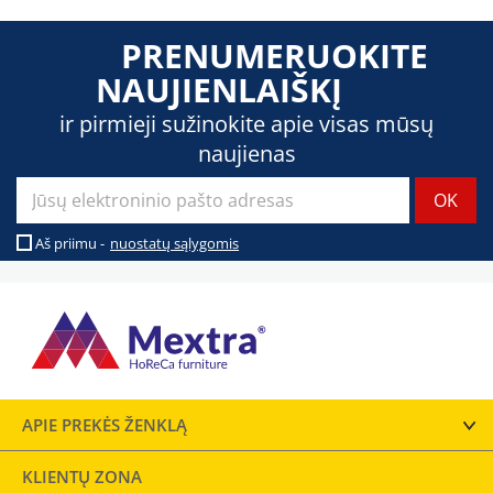
PRENUMERUOKITE
NAUJIENLAIŠKĮ
ir pirmieji sužinokite apie visas mūsų
naujienas
Aš priimu -
nuostatų sąlygomis
APIE PREKĖS ŽENKLĄ
KLIENTŲ ZONA