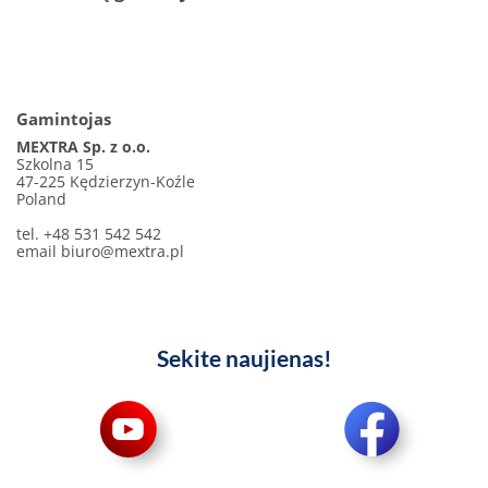
Gamintojas
MEXTRA Sp. z o.o.
Szkolna 15
47-225 Kędzierzyn-Koźle
Poland
tel. +48 531 542 542
email
biuro@mextra.pl
Sekite naujienas!