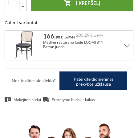

Į KREPŠELĮ
Galimi variantai:
166,
205,
29 €
su PVM
90 €
be PVM
Medinė restorano kėdė LOOMI 811
Rattan juoda
Pateikite didmeninės
Norite didesnio kiekio?
prekybos užklausą
Mokėjimo būdai
Pristatymo būdai ir laikas