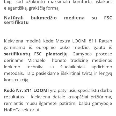
taip, kad užtikrintų maksimalų komfortą, išlaikant
elegantišką, grakščią formą.
Natūrali bukmedžio mediena su FSC
sertifikatu
Kiekviena medinė kėdė Mextra LOOMI 811 Rattan
gaminama iš europinio buko medžio, gauto iš
sertifikuotų FSC plantacijų
. Gamybos procese
deriname Michaelo Thoneto tradicinę medienos
lenkimo techniką su šiuolaikiniais apdirbimo
metodais. Taip pasiekiame išskirtinai tvirtą ir lengvą
konstrukciją.
Kėdė Nr. 811 LOOMI
yra patyrusių specialistų darbo
rezultatas – kiekviena detalė kruopščiai prižiūrima,
remiantis mūsų ilgamete patirtimi baldų gamyboje
HoReCa sektoriui.