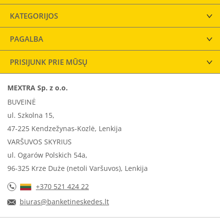
KATEGORIJOS
PAGALBA
PRISIJUNK PRIE MŪSŲ
MEXTRA Sp. z o.o.
BUVEINĖ
ul. Szkolna 15,
47-225 Kendzežynas-Kozlė, Lenkija
VARŠUVOS SKYRIUS
ul. Ogarów Polskich 54a,
96-325 Krze Duże (netoli Varšuvos), Lenkija
+370 521 424 22
biuras@banketineskedes.lt