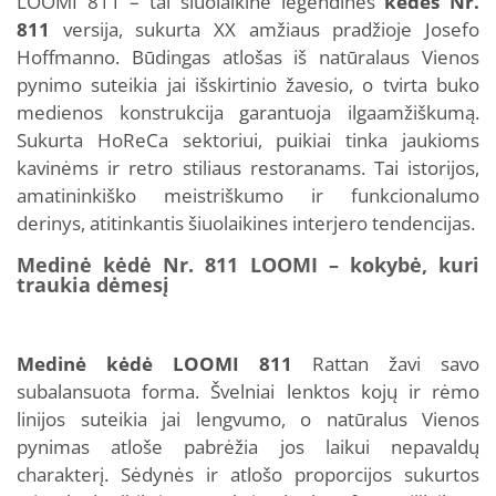
LOOMI 811 – tai šiuolaikinė legendinės
kėdės Nr.
811
versija, sukurta XX amžiaus pradžioje Josefo
Hoffmanno. Būdingas atlošas iš natūralaus Vienos
pynimo suteikia jai išskirtinio žavesio, o tvirta buko
medienos konstrukcija garantuoja ilgaamžiškumą.
Sukurta HoReCa sektoriui, puikiai tinka jaukioms
kavinėms ir retro stiliaus restoranams. Tai istorijos,
amatininkiško meistriškumo ir funkcionalumo
derinys, atitinkantis šiuolaikines interjero tendencijas.
Medinė kėdė Nr. 811 LOOMI – kokybė, kuri
traukia dėmesį
Medinė kėdė LOOMI 811
Rattan žavi savo
subalansuota forma. Švelniai lenktos kojų ir rėmo
linijos suteikia jai lengvumo, o natūralus Vienos
pynimas atloše pabrėžia jos laikui nepavaldų
charakterį. Sėdynės ir atlošo proporcijos sukurtos