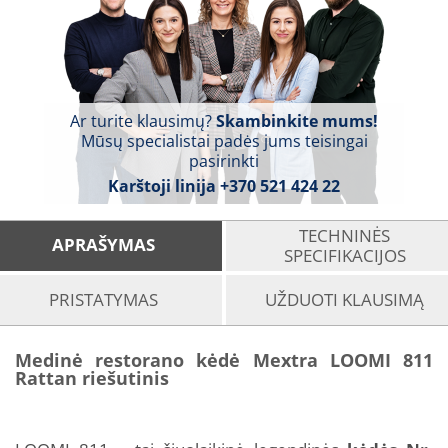
Ar turite klausimų?
Skambinkite mums!
Mūsų specialistai padės jums teisingai
pasirinkti
Karštoji linija
+370 521 424 22
TECHNINĖS
APRAŠYMAS
SPECIFIKACIJOS
PRISTATYMAS
UŽDUOTI KLAUSIMĄ
Medinė restorano kėdė Mextra LOOMI 811
Rattan riešutinis