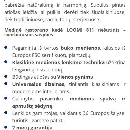
pabrėžia natūralumą ir harmoniją. Subtilus pintas
atlošas leidžia jai puikiai derėti tiek šiuolaikiniuose,
tiek tradiciniuose, ramių tonų interjeruose.
Medinė restorano kėdė LOOMI 811 riešutinis –
svarbiausios savybės
Pagaminta iš tvirtos
buko medienos
, kilusios iš
Europos FSC sertifikuotų plantacijų.
Klasikinė medienos lenkimo technika
užtikrina
lengvumą ir stabilumą.
Būdingas atlošas su
Vienos pynimu
.
Universalus dizainas
, tinkantis klasikiniams ir
moderniems interjerams.
Galimybė
pasirinkti medienos spalvą ir
apmuštą sėdynę
.
Lenkijos gamintojas, veikiantis 36 Europos šalyse,
turintis ilgametę patirtį.
2 metų garantija
.