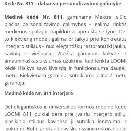
Kėdė Nr. 811 – dabar su personalizavimo galimybe
Medinė kėdė Nr. 811
, gaminama Mextra, siūlo
plačias personalizavimo galimybes – galima rinktis
medienos spalvą ir papildomai apmuštą sėdynę. Dėl
to kiekvieną modelį galima pritaikyti prie konkretaus
interjero stiliaus – nuo elegantiškų restoranų iki jaukių
kavinių ir viešbučių. Aukšta gamybos kokybė ir
amatininkiškas tikslumas užtikrina, kad lenkta LOOMI
kėdė išlaikys savo išvaizdą ir funkcionalumą daugelį
metų. Kiekvienam gaminiui suteikiama pilna 2 metų
garantija.
Medinė kėdė Nr. 811 interjere
Dėl elegantiškos ir universalios formos medinė kėdė
LOOMI 811 puikiai dera prie įvairių interjero stilių.
Klasikinio stiliaus kavinėse ji suteikia lengvumo ir
jaukumo. Boho ar skandinaviško dizaino restoranuose