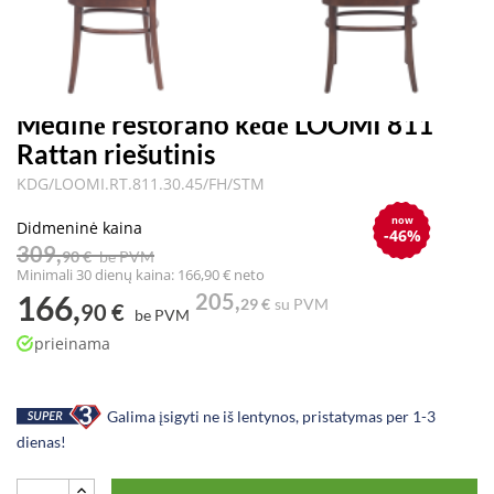
Medinė restorano kėdė LOOMI 811
Rattan riešutinis
KDG/LOOMI.RT.811.30.45/FH/STM
now
Didmeninė kaina
-46%
309,
90 €
be PVM
Minimali 30 dienų kaina: 166,90 € neto
166,
205,
29 €
su PVM
90 €
be PVM
prieinama
Galima įsigyti ne iš lentynos, pristatymas per 1-3
dienas!