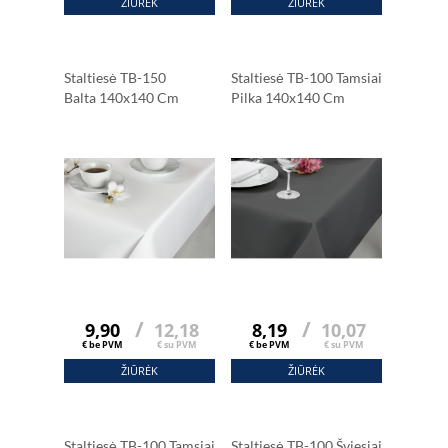
ŽIŪRĖK
ŽIŪRĖK
Staltiesė TB-150
Staltiesė TB-100 Tamsiai
Balta 140x140 Cm
Pilka 140x140 Cm
/
/
9,90
12,18
8,19
10,07
€ be PVM
€ su PVM
€ be PVM
€ su PVM
ŽIŪRĖK
ŽIŪRĖK
Staltiesė TB-100 Tamsiai
Staltiesė TB-100 Šviesiai