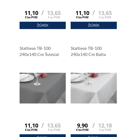
/
/
11,10
13,65
11,10
13,65
€ be PVM
€ su PVM
€ be PVM
€ su PVM
ŽIŪRĖK
ŽIŪRĖK
Staltiesė TB-100
Staltiesė TB-100
240x140 Cm Šviesiai
240x140 Cm Balta
Pilka
/
/
11,10
13,65
9,90
12,18
€ be PVM
€ su PVM
€ be PVM
€ su PVM