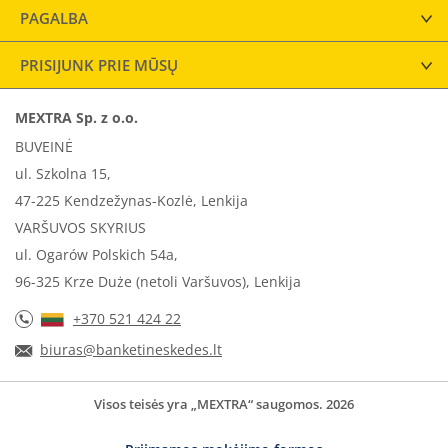
PAGALBA
PRISIJUNK PRIE MŪSŲ
MEXTRA Sp. z o.o.
BUVEINĖ
ul. Szkolna 15,
47-225 Kendzežynas-Kozlė, Lenkija
VARŠUVOS SKYRIUS
ul. Ogarów Polskich 54a,
96-325 Krze Duże (netoli Varšuvos), Lenkija
+370 521 424 22
biuras@banketineskedes.lt
Visos teisės yra „MEXTRA“ saugomos. 2026