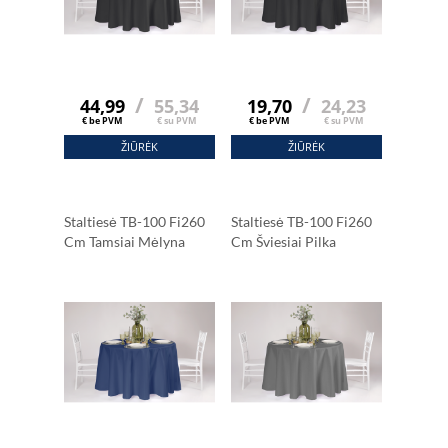
/
/
44,99
55,34
19,70
24,23
€ be PVM
€ su PVM
€ be PVM
€ su PVM
ŽIŪRĖK
ŽIŪRĖK
Staltiesė TB-100 Fi260
Staltiesė TB-100 Fi260
Cm Tamsiai Mėlyna
Cm Šviesiai Pilka