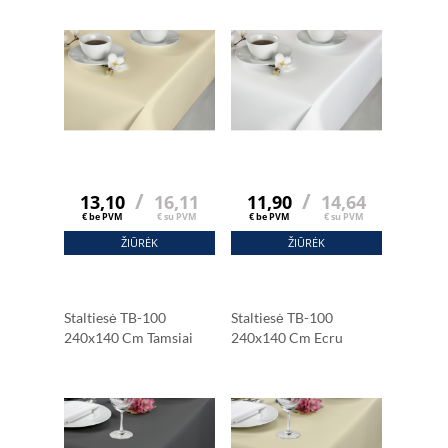
/
/
13,10
16,11
11,90
14,64
€ be PVM
€ su PVM
€ be PVM
€ su PVM
ŽIŪRĖK
ŽIŪRĖK
Staltiesė TB-100
Staltiesė TB-100
240x140 Cm Tamsiai
240x140 Cm Ecru
Pilka