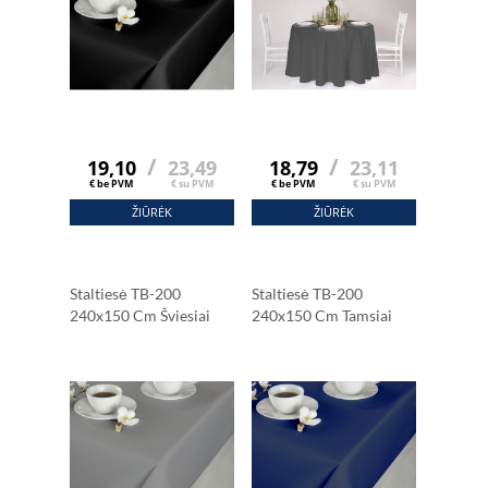
/
/
19,10
23,49
18,79
23,11
€ be PVM
€ su PVM
€ be PVM
€ su PVM
ŽIŪRĖK
ŽIŪRĖK
Staltiesė TB-200
Staltiesė TB-200
240x150 Cm Šviesiai
240x150 Cm Tamsiai
Pilka
Mėlyna