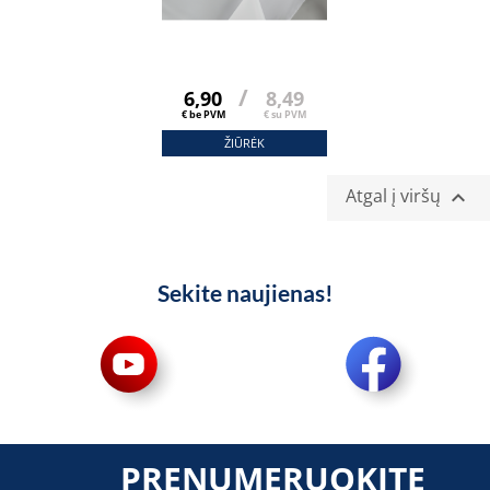
/
6,90
8,49
€ be PVM
€ su PVM
ŽIŪRĖK
Atgal į viršų

Sekite naujienas!
PRENUMERUOKITE