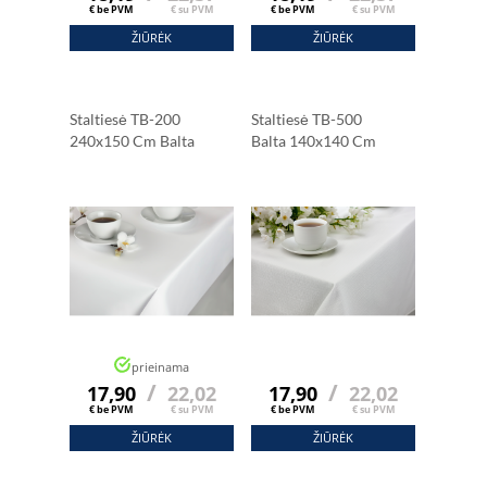
€ be PVM
€ su PVM
€ be PVM
€ su PVM
ŽIŪRĖK
ŽIŪRĖK
Staltiesė TB-200
Staltiesė TB-500
240x150 Cm Balta
Balta 140x140 Cm
prieinama
/
/
17,90
22,02
17,90
22,02
€ be PVM
€ su PVM
€ be PVM
€ su PVM
ŽIŪRĖK
ŽIŪRĖK