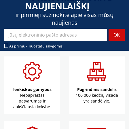
NAUJIENLAIŠKĮ
ir pirmieji sužinokite apie visas mūsų
naujienas
Aš priimu -
nuostatų sąlygomis
lenkiškos gamybos
Pagrindinis sandėlis
Nepaprastas
100 000 kėdžių visada
patvarumas ir
yra sandėlyje.
aukščiausia kokybė.