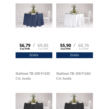
/
/
56,79
69,85
55,90
68,76
€ be PVM
€ su PVM
€ be PVM
€ su PVM
ŽIŪRĖK
ŽIŪRĖK
Staltiesė TB-200 Fi320
Staltiesė TB-100 Fi260
Cm Juoda
Cm Juoda