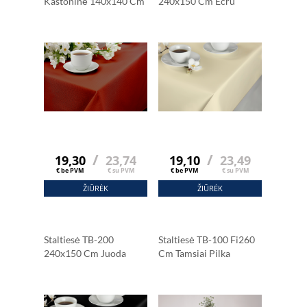
Kaštoninė 140x140 Cm
240x150 Cm Ecru
/
/
19,30
23,74
19,10
23,49
€ be PVM
€ su PVM
€ be PVM
€ su PVM
ŽIŪRĖK
ŽIŪRĖK
Staltiesė TB-200
Staltiesė TB-100 Fi260
240x150 Cm Juoda
Cm Tamsiai Pilka