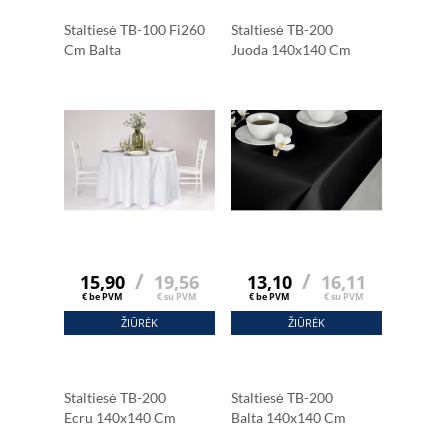
Staltiesė TB-100 Fi260
Staltiesė TB-200
Cm Balta
Juoda 140x140 Cm
/
/
15,90
19,56
13,10
16,11
€ be PVM
€ su PVM
€ be PVM
€ su PVM
ŽIŪRĖK
ŽIŪRĖK
Staltiesė TB-200
Staltiesė TB-200
Ecru 140x140 Cm
Balta 140x140 Cm