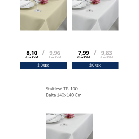
/
/
8,10
9,96
7,99
9,83
€ be PVM
€ su PVM
€ be PVM
€ su PVM
ŽIŪRĖK
ŽIŪRĖK
Staltiesė TB-100
Balta 140x140 Cm