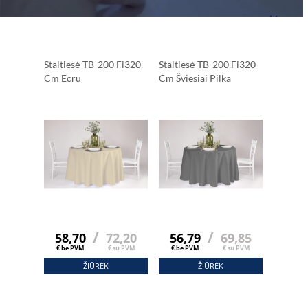
Staltiesė TB-200 Fi320
Staltiesė TB-200 Fi320
Cm Ecru
Cm Šviesiai Pilka
/
/
58,70
72,20
56,79
69,85
€ be PVM
€ su PVM
€ be PVM
€ su PVM
ŽIŪRĖK
ŽIŪRĖK