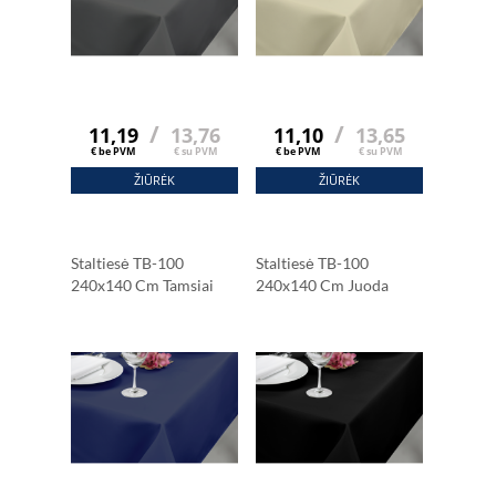
/
/
11,19
13,76
11,10
13,65
€ be PVM
€ su PVM
€ be PVM
€ su PVM
ŽIŪRĖK
ŽIŪRĖK
Staltiesė TB-100
Staltiesė TB-100
240x140 Cm Tamsiai
240x140 Cm Juoda
Mėlyna