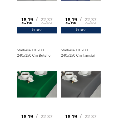
/
/
18,19
22,37
18,19
22,37
€ be PVM
€ su PVM
€ be PVM
€ su PVM
ŽIŪRĖK
ŽIŪRĖK
Staltiesė TB-200
Staltiesė TB-200
240x150 Cm Butelio
240x150 Cm Tamsiai
Žalumo
Pilka
/
/
18,19
22,37
18,19
22,37