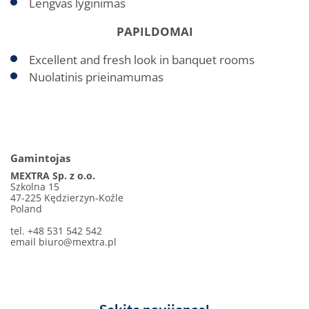
Lengvas lyginimas
PAPILDOMAI
Excellent and fresh look in banquet rooms
Nuolatinis prieinamumas
Gamintojas
MEXTRA Sp. z o.o.
Szkolna 15
47-225 Kędzierzyn-Koźle
Poland
tel. +48 531 542 542
email
biuro@mextra.pl