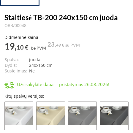
Staltiesė TB-200 240x150 cm juoda
OBB/00048
Didmeninė kaina
19,
23,
49 €
su PVM
10 €
be PVM
Spalva:
juoda
Dydis:
240x150 cm
Susiejimas:
Ne
Užsisakykite dabar - pristatymas
26.08.2026
!
Kitų spalvų versijos: