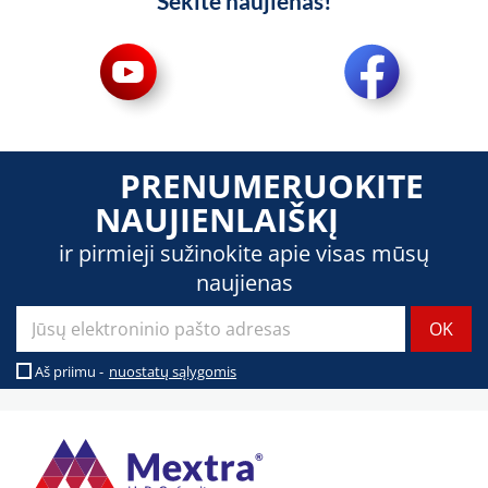
Sekite naujienas!
PRENUMERUOKITE
NAUJIENLAIŠKĮ
ir pirmieji sužinokite apie visas mūsų
naujienas
Aš priimu -
nuostatų sąlygomis