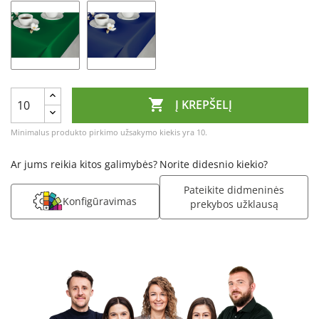

Į KREPŠELĮ
Minimalus produkto pirkimo užsakymo kiekis yra 10.
Ar jums reikia kitos galimybės?
Norite didesnio kiekio?
Pateikite didmeninės
Konfigūravimas
prekybos užklausą