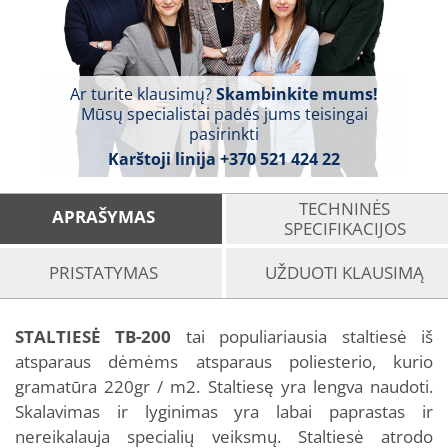
Ar turite klausimų?
Skambinkite mums!
Mūsų specialistai padės jums teisingai
pasirinkti
Karštoji linija
+370 521 424 22
TECHNINĖS
APRAŠYMAS
SPECIFIKACIJOS
PRISTATYMAS
UŽDUOTI KLAUSIMĄ
STALTIESĖ TB-200
tai populiariausia staltiesė iš
atsparaus dėmėms atsparaus poliesterio, kurio
gramatūra 220gr / m2. Staltiesę yra lengva naudoti.
Skalavimas ir lyginimas yra labai paprastas ir
nereikalauja specialių veiksmų. Staltiesė atrodo