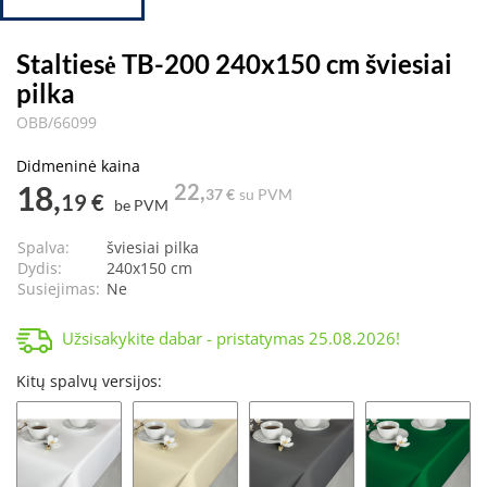
Staltiesė TB-200 240x150 cm šviesiai
pilka
OBB/66099
Didmeninė kaina
18,
22,
37 €
su PVM
19 €
be PVM
Spalva:
šviesiai pilka
Dydis:
240x150 cm
Susiejimas:
Ne
Užsisakykite dabar - pristatymas
25.08.2026
!
Kitų spalvų versijos: