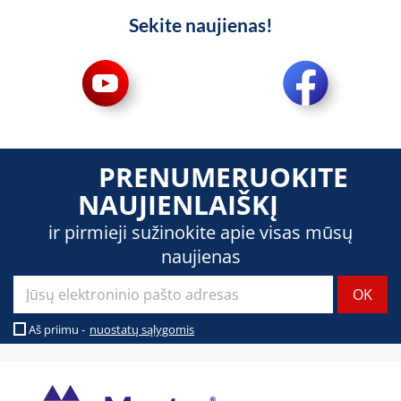
Sekite naujienas!
PRENUMERUOKITE
NAUJIENLAIŠKĮ
ir pirmieji sužinokite apie visas mūsų
naujienas
Aš priimu -
nuostatų sąlygomis