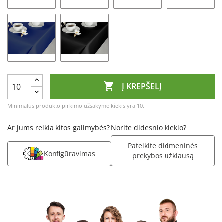

Į KREPŠELĮ
Minimalus produkto pirkimo užsakymo kiekis yra 10.
Ar jums reikia kitos galimybės?
Norite didesnio kiekio?
Pateikite didmeninės
Konfigūravimas
prekybos užklausą