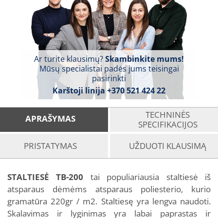
Ar turite klausimų?
Skambinkite mums!
Mūsų specialistai padės jums teisingai
pasirinkti
Karštoji linija
+370 521 424 22
TECHNINĖS
APRAŠYMAS
SPECIFIKACIJOS
PRISTATYMAS
UŽDUOTI KLAUSIMĄ
STALTIESĖ TB-200
tai populiariausia staltiesė iš
atsparaus dėmėms atsparaus poliesterio, kurio
gramatūra 220gr / m2. Staltiesę yra lengva naudoti.
Skalavimas ir lyginimas yra labai paprastas ir