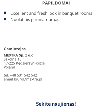
PAPILDOMAI
Excellent and fresh look in banquet rooms
Nuolatinis prieinamumas
Gamintojas
MEXTRA Sp. z o.o.
Szkolna 15
47-225 Kędzierzyn-Koźle
Poland
tel. +48 531 542 542
email
biuro@mextra.pl
Sekite naujienas!