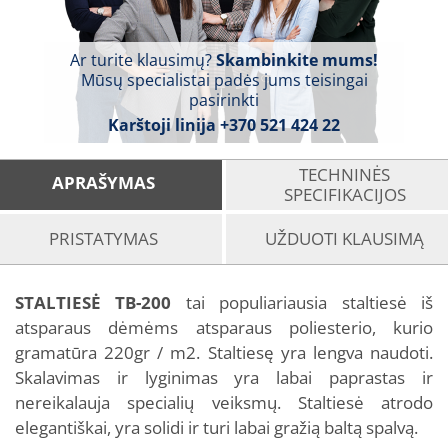
Ar turite klausimų?
Skambinkite mums!
Mūsų specialistai padės jums teisingai
pasirinkti
Karštoji linija
+370 521 424 22
TECHNINĖS
APRAŠYMAS
SPECIFIKACIJOS
PRISTATYMAS
UŽDUOTI KLAUSIMĄ
STALTIESĖ TB-200
tai populiariausia staltiesė iš
atsparaus dėmėms atsparaus poliesterio, kurio
gramatūra 220gr / m2. Staltiesę yra lengva naudoti.
Skalavimas ir lyginimas yra labai paprastas ir
nereikalauja specialių veiksmų. Staltiesė atrodo
elegantiškai, yra solidi ir turi labai gražią baltą spalvą.