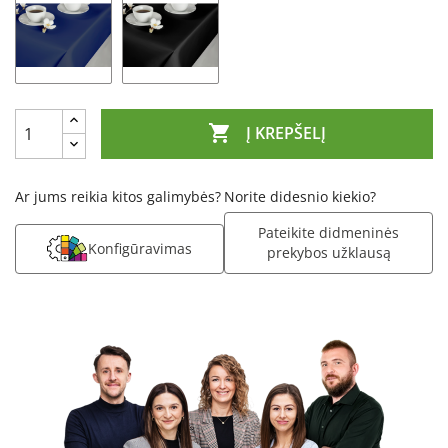

Į KREPŠELĮ
Ar jums reikia kitos galimybės?
Norite didesnio kiekio?
Pateikite didmeninės
Konfigūravimas
prekybos užklausą