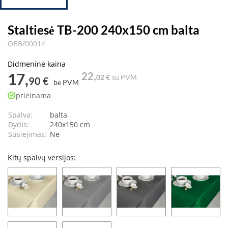
Staltiesė TB-200 240x150 cm balta
OBB/00014
Didmeninė kaina
17,
22,
02 €
su PVM
90 €
be PVM
prieinama
Spalva:
balta
Dydis:
240x150 cm
Susiejimas:
Ne
Kitų spalvų versijos: