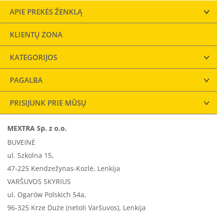
APIE PREKĖS ŽENKLĄ
KLIENTŲ ZONA
KATEGORIJOS
PAGALBA
PRISIJUNK PRIE MŪSŲ
MEXTRA Sp. z o.o.
BUVEINĖ
ul. Szkolna 15,
47-225 Kendzežynas-Kozlė, Lenkija
VARŠUVOS SKYRIUS
ul. Ogarów Polskich 54a,
96-325 Krze Duże (netoli Varšuvos), Lenkija