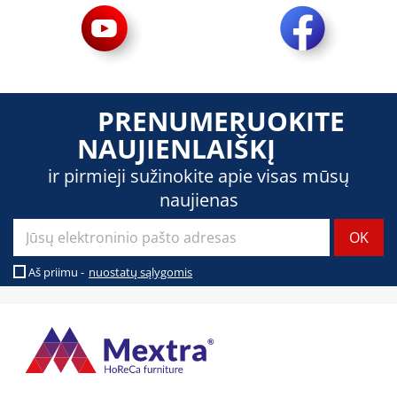
PRENUMERUOKITE
NAUJIENLAIŠKĮ
ir pirmieji sužinokite apie visas mūsų
naujienas
Aš priimu -
nuostatų sąlygomis