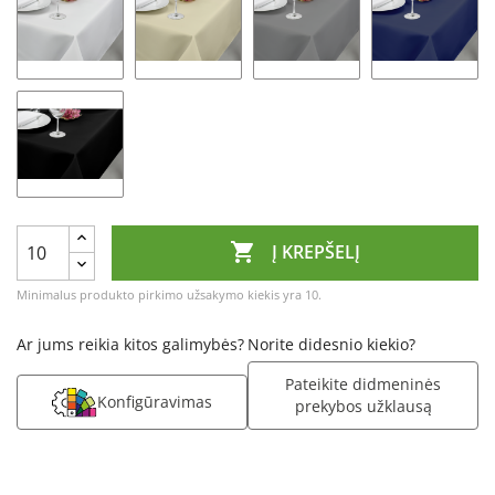

Į KREPŠELĮ
Minimalus produkto pirkimo užsakymo kiekis yra 10.
Ar jums reikia kitos galimybės?
Norite didesnio kiekio?
Pateikite didmeninės
Konfigūravimas
prekybos užklausą