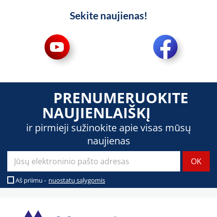
Sekite naujienas!
PRENUMERUOKITE
NAUJIENLAIŠKĮ
ir pirmieji sužinokite apie visas mūsų
naujienas
Aš priimu -
nuostatų sąlygomis