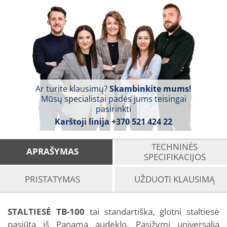
Ar turite klausimų?
Skambinkite mums!
Mūsų specialistai padės jums teisingai
pasirinkti
Karštoji linija
+370 521 424 22
TECHNINĖS
APRAŠYMAS
SPECIFIKACIJOS
PRISTATYMAS
UŽDUOTI KLAUSIMĄ
STALTIESĖ TB-100
tai standartiška, glotni staltiesė
pasiūta iš Panama audeklo. Pasižymi universalia