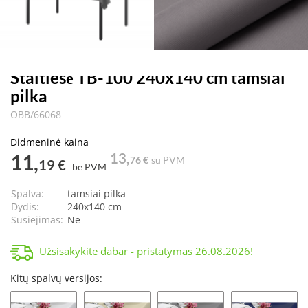
Staltiesė TB-100 240x140 cm tamsiai
pilka
OBB/66068
Didmeninė kaina
11,
13,
76 €
su PVM
19 €
be PVM
Spalva:
tamsiai pilka
Dydis:
240x140 cm
Susiejimas:
Ne
Užsisakykite dabar - pristatymas
26.08.2026
!
Kitų spalvų versijos: