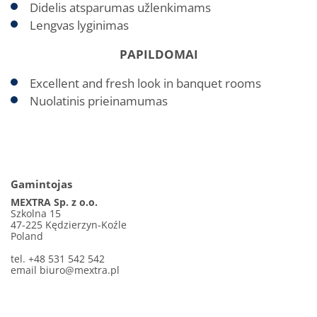
Didelis atsparumas užlenkimams
Lengvas lyginimas
PAPILDOMAI
Excellent and fresh look in banquet rooms
Nuolatinis prieinamumas
Gamintojas
MEXTRA Sp. z o.o.
Szkolna 15
47-225 Kędzierzyn-Koźle
Poland
tel. +48 531 542 542
email
biuro@mextra.pl