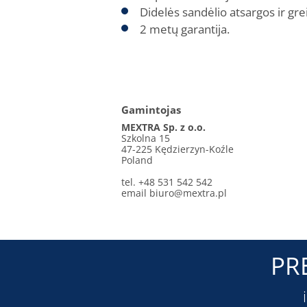
Didelės sandėlio atsargos ir gre
2 metų garantija.
Gamintojas
MEXTRA Sp. z o.o.
Szkolna 15
47-225 Kędzierzyn-Koźle
Poland
tel. +48 531 542 542
email
biuro@mextra.pl
PR