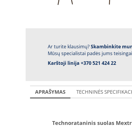
Ar turite klausimų?
Skambinkite mu
Mūsų specialistai padės jums teisingai
Karštoji linija
+370 521 424 22
APRAŠYMAS
TECHNINĖS SPECIFIKAC
Technorataninis suolas Mext