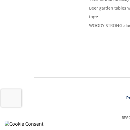
Beer garden tables w
top
WOODY STRONG alaus
P
REGO