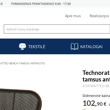
lt
PIRMADIENIS-PENKTADIENIS 9:30 - 17:30
Apie mus
Realizacijos
TEKSTILĖ
KATALOGAI
MATTEO BENCH TAMSUS ANTRACITO
Technora
tamsus an
KOP/MATTEO.BE
Didmeninė kain
102,
90 €