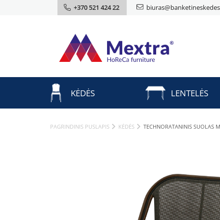
+370 521 424 22
biuras@banketineskedes.
KĖDĖS
LENTELĖS
PAGRINDINIS PUSLAPIS
KĖDĖS
TECHNORATANINIS SUOLAS 