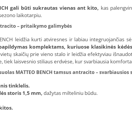
H gali būti sukrautas vienas ant kito,
kas palengvina
sezono laikotarpiu.
acito – pritaikymo galimybės
CH leidžia kurti atviresnes ir labiau integruojančias s
 papildymas komplektams, kuriuose klasikinės kėdė
etų skaičių prie vieno stalo ir leidžia efektyviau išnaudot
, tiek laisvesnio stiliaus erdvėse, kur svarbiausia komfor
suolas MATTEO BENCH tamsus antracito – svarbiausios 
is tinklelis.
lės storis 1,5 mm,
dažytas milteliniu būdu.
kitos.