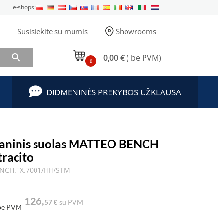
e-shops:
Susisiekite su mumis
Showrooms

0,00 €
( be PVM)
0
DIDMENINĖS PREKYBOS UŽKLAUSA
taninis suolas MATTEO BENCH
tracito
NCH.TX.7001/HH/STM
a
126,
57 €
su PVM
be PVM