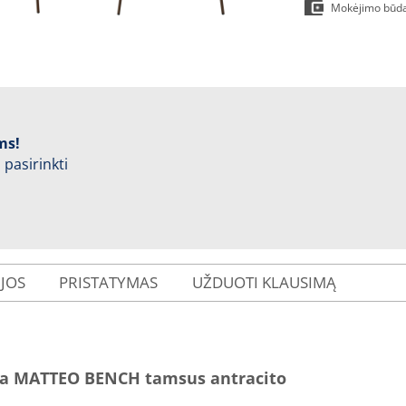
Mokėjimo būd
ms!
 pasirinkti
IJOS
PRISTATYMAS
UŽDUOTI KLAUSIMĄ
ra MATTEO BENCH tamsus antracito