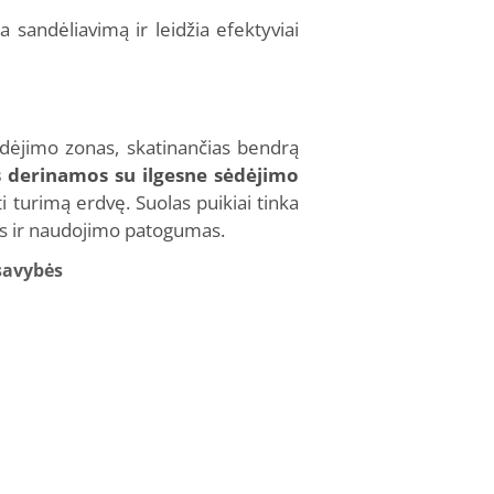
 sandėliavimą ir leidžia efektyviai
ėdėjimo zonas, skatinančias bendrą
s derinamos su ilgesne sėdėjimo
i turimą erdvę. Suolas puikiai tinka
tas ir naudojimo patogumas.
savybės