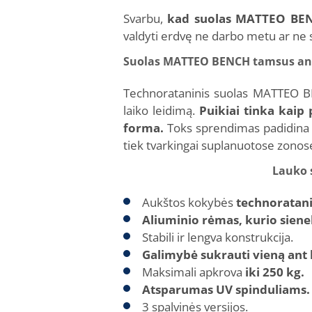
Svarbu,
kad suolas MATTEO BENC
valdyti erdvę ne darbo metu ar ne 
Suolas MATTEO BENCH tamsus antr
Technorataninis suolas MATTEO BEN
laiko leidimą.
Puikiai tinka kaip
forma.
Toks sprendimas padidina vi
tiek tvarkingai suplanuotose zonose
Lauko 
Aukštos kokybės
technoratanin
Aliuminio rėmas, kurio siene
Stabili ir lengva konstrukcija.
Galimybė sukrauti vieną ant 
Maksimali apkrova
iki 250 kg.
Atsparumas UV spinduliams.
3 spalvinės versijos.