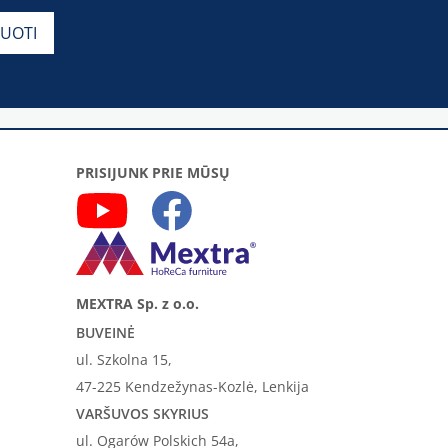
PRISIJUNK PRIE MŪSŲ
MEXTRA Sp. z o.o.
BUVEINĖ
ul. Szkolna 15,
47-225 Kendzežynas-Kozlė, Lenkija
VARŠUVOS SKYRIUS
ul. Ogarów Polskich 54a,