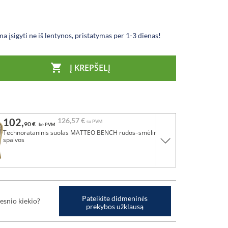
a įsigyti ne iš lentynos, pristatymas per 1-3 dienas!

Į KREPŠELĮ
102,
126,
57 €
su PVM
90 €
be PVM
Technorataninis suolas MATTEO BENCH rudos–smėlinės
spalvos
Pateikite didmeninės
esnio kiekio?
prekybos užklausą