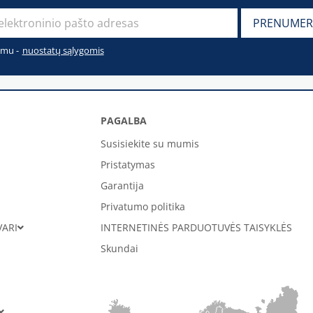
imu -
nuostatų sąlygomis
PAGALBA
Susisiekite su mumis
Pristatymas
Garantija
Privatumo politika
VARI
INTERNETINĖS PARDUOTUVĖS TAISYKLĖS
Skundai