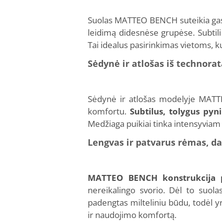
Suolas MATTEO BENCH suteikia gastr
leidimą didesnėse grupėse. Subtili
Tai idealus pasirinkimas vietoms, k
Sėdynė ir atlošas iš technora
Sėdynė ir atlošas modelyje MATTE
komfortu.
Subtilus, tolygus pyn
Medžiaga puikiai tinka intensyviam n
Lengvas ir patvarus rėmas, da
MATTEO BENCH konstrukcija p
nereikalingo svorio. Dėl to suol
padengtas milteliniu būdu, todėl 
ir naudojimo komfortą.