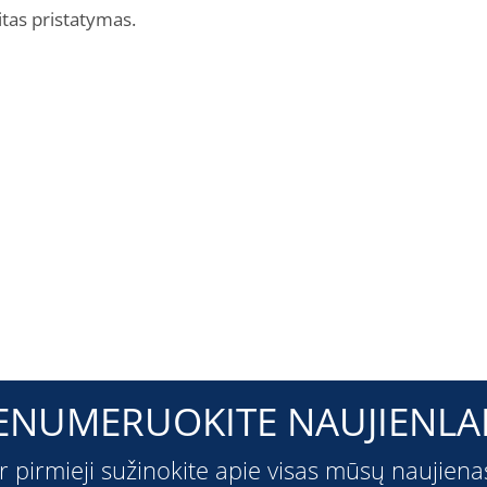
itas pristatymas.
ENUMERUOKITE NAUJIENLAI
ir pirmieji sužinokite apie visas mūsų naujiena