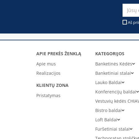
Aš pri
APIE PREKĖS ŽENKLĄ
KATEGORIJOS
Apie mus
Banketinės Kėdės
Realizacijos
Banketiniai stalai
Lauko Baldai
KLIENTŲ ZONA
Konferencijų baldai
Pristatymas
Vestuvių kėdės CHIA
Bistro baldai
Loft Baldai
Furšetiniai stalai
Technoratan stoličky