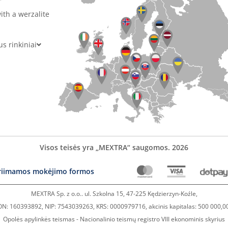
ith a werzalite
 rinkiniai
Visos teisės yra „MEXTRA“ saugomos. 2026
riimamos mokėjimo formos
MEXTRA Sp. z o.o.. ul. Szkolna 15, 47-225 Kędzierzyn-Koźle,
N: 160393892, NIP: 7543039263, KRS: 0000979716, akcinis kapitalas: 500 000,0
Opolės apylinkės teismas - Nacionalinio teismų registro VIII ekonominis skyrius