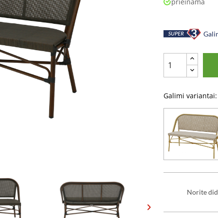
prieinama
Galim
Galimi variantai:
Norite did