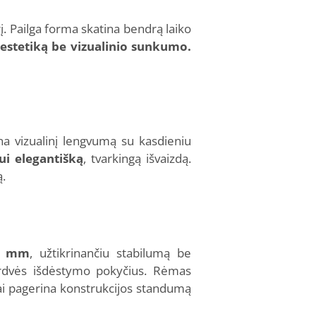
. Pailga forma skatina bendrą laiko
i estetiką be vizualinio sunkumo.
a vizualinį lengvumą su kasdieniu
ui elegantišką
, tvarkingą išvaizdą.
ą.
,5 mm
, užtikrinančiu stabilumą be
 erdvės išdėstymo pokyčius. Rėmas
ai pagerina konstrukcijos standumą