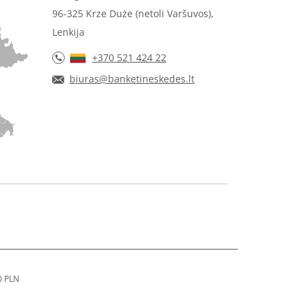
96-325 Krze Duże (netoli Varšuvos),
Lenkija
+370 521 424 22
biuras@banketineskedes.lt
0 PLN