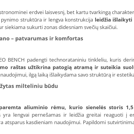
onominei erdvei laisvesnį, bet kartu tvarkingą charakterį
 pynimo struktūra ir lengva konstrukcija
leidžia išlaikyt
ur siekiama sukurti zonas didesniam svečių skaičiui.
tano – patvarumas ir komfortas
O BENCH padengti technorataniniu tinkleliu, kuris derin
imo raštas užtikrina patogią atramą ir suteikia suol
audojimui, ilgą laiką išlaikydama savo struktūrą ir estetik
žytas milteliniu būdu
aremta aliuminio rėmu, kurio sienelės storis 1
as yra lengvai pernešamas ir leidžia greitai reaguoti į
yra atsparus kasdieniam naudojimui. Papildomi sutvirtinim