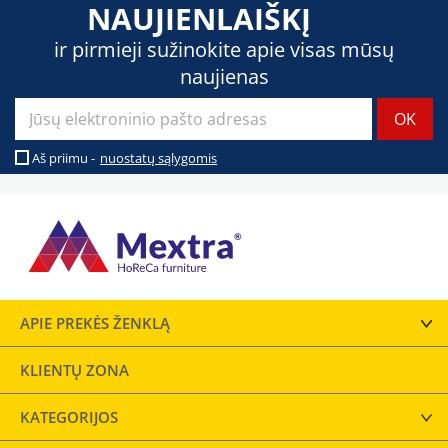
NAUJIENLAIŠKĮ
ir pirmieji sužinokite apie visas mūsų
naujienas
Aš priimu -
nuostatų sąlygomis
APIE PREKĖS ŽENKLĄ
KLIENTŲ ZONA
KATEGORIJOS