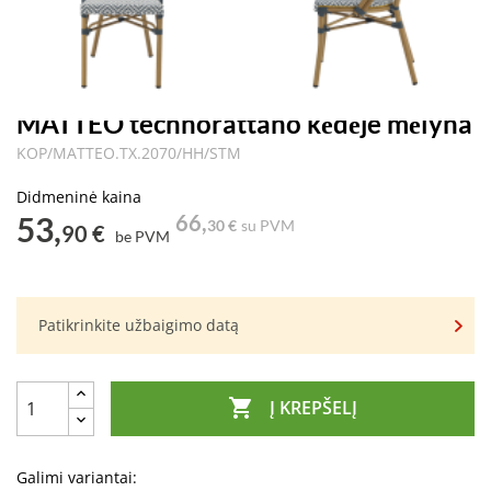
MATTEO technorattano kėdėje mėlyna
KOP/MATTEO.TX.2070/HH/STM
Didmeninė kaina
53,
66,
30 €
su PVM
90 €
be PVM
Patikrinkite užbaigimo datą

Į KREPŠELĮ
Galimi variantai: