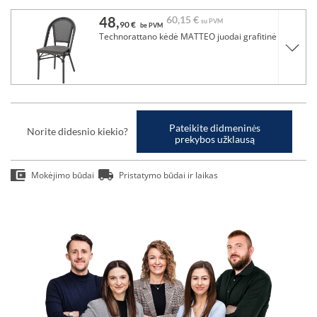
48,
60,
15 €
su PVM
90 €
be PVM
Technorattano kėdė MATTEO juodai grafitinė
Pateikite didmeninės
Norite didesnio kiekio?
prekybos užklausą
Mokėjimo būdai
Pristatymo būdai ir laikas