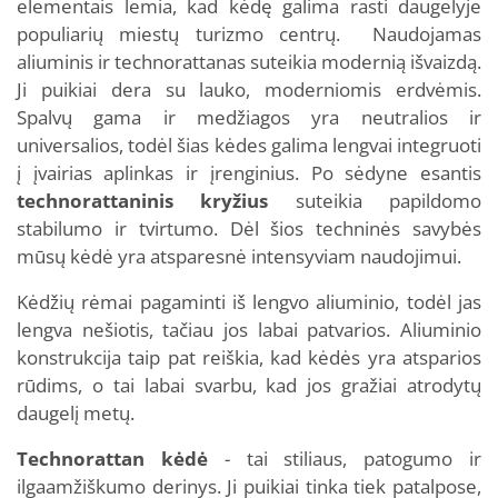
elementais lemia, kad kėdę galima rasti daugelyje
populiarių miestų turizmo centrų.
Naudojamas
aliuminis ir technorattanas suteikia modernią išvaizdą.
Ji puikiai dera su lauko, moderniomis erdvėmis.
Spalvų gama ir medžiagos yra neutralios ir
universalios, todėl šias kėdes galima lengvai integruoti
į įvairias aplinkas ir įrenginius. Po sėdyne esantis
technorattaninis kryžius
suteikia papildomo
stabilumo ir tvirtumo. Dėl šios techninės savybės
mūsų kėdė yra atsparesnė intensyviam naudojimui.
Kėdžių rėmai pagaminti iš lengvo aliuminio, todėl jas
lengva nešiotis, tačiau jos labai patvarios. Aliuminio
konstrukcija taip pat reiškia, kad kėdės yra atsparios
rūdims, o tai labai svarbu, kad jos gražiai atrodytų
daugelį metų.
Technorattan kėdė
- tai stiliaus, patogumo ir
ilgaamžiškumo derinys. Ji puikiai tinka tiek patalpose,