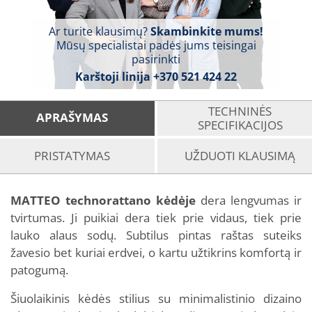
Ar turite klausimų?
Skambinkite mums!
Mūsų specialistai padės jums teisingai
pasirinkti
Karštoji linija
+370 521 424 22
TECHNINĖS
APRAŠYMAS
SPECIFIKACIJOS
PRISTATYMAS
UŽDUOTI KLAUSIMĄ
MATTEO technorattano kėdėje
dera lengvumas ir
tvirtumas. Ji puikiai dera tiek prie vidaus, tiek prie
lauko alaus sodų. Subtilus pintas raštas suteiks
žavesio bet kuriai erdvei, o kartu užtikrins komfortą ir
patogumą.
Šiuolaikinis kėdės stilius su minimalistinio dizaino