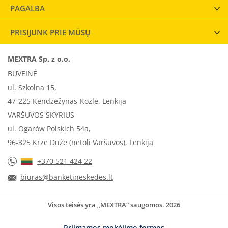
PAGALBA
PRISIJUNK PRIE MŪSŲ
MEXTRA Sp. z o.o.
BUVEINĖ
ul. Szkolna 15,
47-225 Kendzežynas-Kozlė, Lenkija
VARŠUVOS SKYRIUS
ul. Ogarów Polskich 54a,
96-325 Krze Duże (netoli Varšuvos), Lenkija
+370 521 424 22
biuras@banketineskedes.lt
Visos teisės yra „MEXTRA“ saugomos. 2026
Priimamos mokėjimo formos