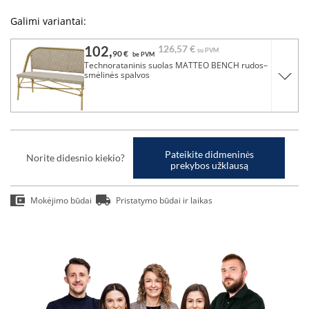
Galimi variantai:
102,
126,
57 €
su PVM
90 €
be PVM
Technorataninis suolas MATTEO BENCH rudos–
smėlinės spalvos
Pateikite didmeninės
Norite didesnio kiekio?
prekybos užklausą
Mokėjimo būdai
Pristatymo būdai ir laikas