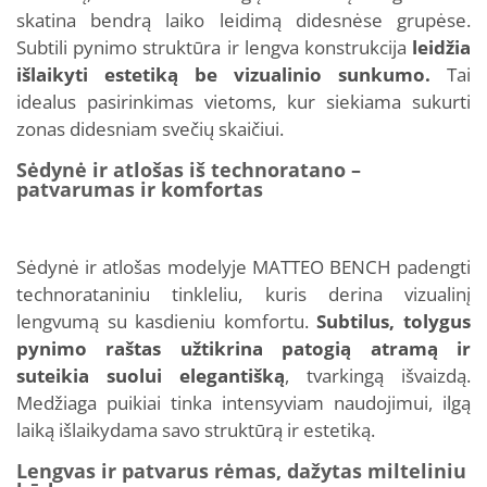
skatina bendrą laiko leidimą didesnėse grupėse.
Subtili pynimo struktūra ir lengva konstrukcija
leidžia
išlaikyti estetiką be vizualinio sunkumo.
Tai
idealus pasirinkimas vietoms, kur siekiama sukurti
zonas didesniam svečių skaičiui.
Sėdynė ir atlošas iš technoratano –
patvarumas ir komfortas
Sėdynė ir atlošas modelyje MATTEO BENCH padengti
technorataniniu tinkleliu, kuris derina vizualinį
lengvumą su kasdieniu komfortu.
Subtilus, tolygus
pynimo raštas užtikrina patogią atramą ir
suteikia suolui elegantišką
, tvarkingą išvaizdą.
Medžiaga puikiai tinka intensyviam naudojimui, ilgą
laiką išlaikydama savo struktūrą ir estetiką.
Lengvas ir patvarus rėmas, dažytas milteliniu