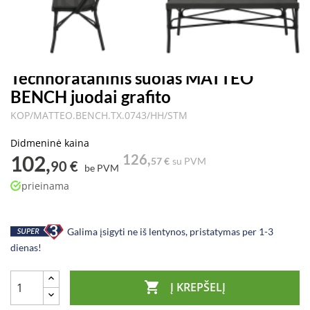
Technorataninis suolas MATTEO
BENCH juodai grafito
KOP/MATTEO.BENCH.TX.0743/HH/STM
Didmeninė kaina
102,
126,
57 €
su PVM
90 €
be PVM
prieinama
Galima įsigyti ne iš lentynos, pristatymas per 1-3
dienas!

Į KREPŠELĮ