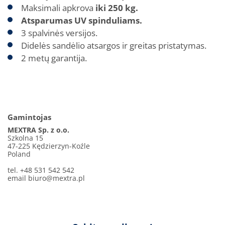
Maksimali apkrova
iki 250 kg.
Atsparumas UV spinduliams.
3 spalvinės versijos.
Didelės sandėlio atsargos ir greitas pristatymas.
2 metų garantija.
Gamintojas
MEXTRA Sp. z o.o.
Szkolna 15
47-225 Kędzierzyn-Koźle
Poland
tel. +48 531 542 542
email
biuro@mextra.pl