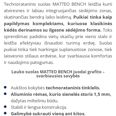
Technorataninis suolas MATTEO BENCH leidžia kurti
atviresnes ir labiau integruojančias sėdėjimo zonas,
skatinančias bendrą laiko leidimą.
Puikiai tinka kaip
papildymas komplektams, kuriuose klasikinės
kėdės derinamos su ilgesne sėdėjimo forma.
Toks
sprendimas padidina vietų skaičių prie vieno stalo ir
leidžia efektyviau išnaudoti turimą erdvę. Suolas
puikiai tinka tiek tvarkingai suplanuotose zonose, tiek
laisvesnio stiliaus erdvėse, kur svarbiausia komfortas
ir naudojimo patogumas.
Lauko suolas MATTEO BENCH juodai grafito –
svarbiausios savybės
Aukštos kokybės
technorataninis tinklelis.
Aliuminio rėmas, kurio sienelės storis 1,5 mm,
dažytas milteliniu būdu.
Stabili ir lengva konstrukcija.
Galimybė sukrauti vieną ant kitos.