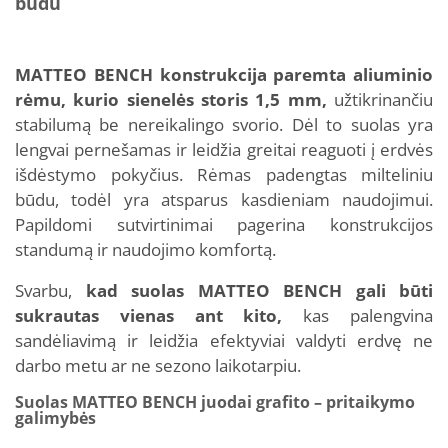
būdu
MATTEO BENCH konstrukcija paremta aliuminio
rėmu, kurio sienelės storis 1,5 mm,
užtikrinančiu
stabilumą be nereikalingo svorio. Dėl to suolas yra
lengvai pernešamas ir leidžia greitai reaguoti į erdvės
išdėstymo pokyčius. Rėmas padengtas milteliniu
būdu, todėl yra atsparus kasdieniam naudojimui.
Papildomi sutvirtinimai pagerina konstrukcijos
standumą ir naudojimo komfortą.
Svarbu,
kad suolas MATTEO BENCH gali būti
sukrautas vienas ant kito,
kas palengvina
sandėliavimą ir leidžia efektyviai valdyti erdvę ne
darbo metu ar ne sezono laikotarpiu.
Suolas MATTEO BENCH juodai grafito – pritaikymo
galimybės