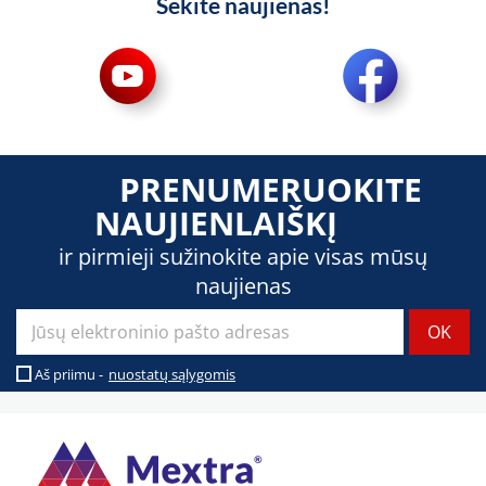
Sekite naujienas!
PRENUMERUOKITE
NAUJIENLAIŠKĮ
ir pirmieji sužinokite apie visas mūsų
naujienas
Aš priimu -
nuostatų sąlygomis