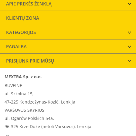
APIE PREKĖS ŽENKLĄ
KLIENTŲ ZONA
KATEGORIJOS
PAGALBA
PRISIJUNK PRIE MŪSŲ
MEXTRA Sp. z o.o.
BUVEINĖ
ul. Szkolna 15,
47-225 Kendzežynas-Kozlė, Lenkija
VARŠUVOS SKYRIUS
ul. Ogarów Polskich 54a,
96-325 Krze Duże (netoli Varšuvos), Lenkija