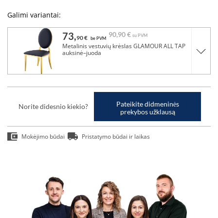
Galimi variantai:
73,
90,
90 €
su PVM
90 €
be PVM
Metalinis vestuvių krėslas GLAMOUR ALL TAP
auksinė–juoda
Pateikite didmeninės
Norite didesnio kiekio?
prekybos užklausą
Mokėjimo būdai
Pristatymo būdai ir laikas