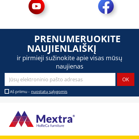
PRENUMERUOKITE
NAUJIENLAIŠKĮ
ir pirmieji sužinokite apie visas mūsų
naujienas
Aš priimu -
nuostatų sąlygomis