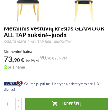
Metalinis vestuvių krėslas GLAMOUR
ALL TAP auksinė–juoda
KSM/GLAMOUR.ALL.TAP.B60.100/FS/STM
Didmeninė kaina
73,
90,
90 €
su PVM
90 €
be PVM
prieinama
Galima įsigyti ne iš lentynos, pristatymas per 1-3
dienas!

Į KREPŠELĮ