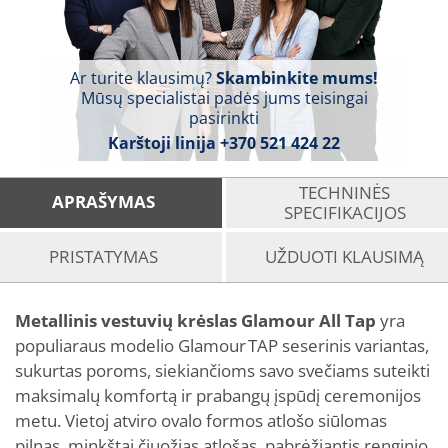
Ar turite klausimų?
Skambinkite mums!
Mūsų specialistai padės jums teisingai
pasirinkti
Karštoji linija
+370 521 424 22
TECHNINĖS
APRAŠYMAS
SPECIFIKACIJOS
PRISTATYMAS
UŽDUOTI KLAUSIMĄ
Metallinis vestuvių krėslas Glamour
All Tap
yra
populiaraus modelio Glamour TAP seserinis variantas,
sukurtas poroms, siekiančioms savo svečiams suteikti
maksimalų komfortą ir prabangų įspūdį ceremonijos
metu. Vietoj atviro ovalo formos atlošo siūlomas
pilnas, minkštai čiuožiąs atlošas, pabrėžiantis renginio