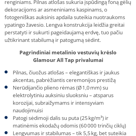
renginiams. Pilnas atlošas sukuria įspūdingą foną gėlių
dekoracijoms ar asmeniniams kaspinams, o
fotogeniškas auksinis apdaila suteikia nuotraukoms
ypatingo žavesio. Lengva konstrukcija leidžia greitai
perstatyti ir sukurti pageidaujamą erdvę, tuo pačiu
užtikrinant stabilumą ir patogumą sėdint.
Pagrindiniai metalinio vestuvių krėslo
Glamour
All Tap
privalumai
Pilnas, čiuožus atlošas – elegantiškas ir jaukus
akcentas, pabrėžiantis ceremonijos prestižą
Nerūdijančio plieno rėmas (Ø 1,0 mm) su
elektrolytiniu auksiniu sluoksniu – atsparus
korozijai, subraižymams ir intensyviam
naudojimuisi
Patogi sėdimoji dalis su puta (25 kg/m³) ir
matinėmis ekodažų odomis (60 000 trinčių ciklų)
Lengvumas ir stabilumas – tik 5,5 kg, bet suteikia