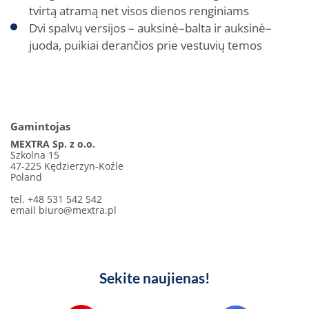
tvirtą atramą net visos dienos renginiams
Dvi spalvų versijos – auksinė–balta ir auksinė–
juoda, puikiai derančios prie vestuvių temos
Gamintojas
MEXTRA Sp. z o.o.
Szkolna 15
47-225 Kędzierzyn-Koźle
Poland
tel. +48 531 542 542
email
biuro@mextra.pl
Sekite naujienas!