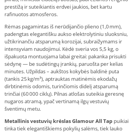
prestižą ir suteikiantis erdvei jaukios, bet kartu
rafinuotos atmosferos.
Rėmas pagamintas iš nerūdijančio plieno (1,0 mm),
padengtas elegantišku aukso elektrolytiniu sluoksniu,
užtikrinančiu atsparumą korozijai, subraižymams ir
intensyviam naudojimui. Kėdė sveria vos 5,5 kg, o
išpakuota montuojama labai greitai: pakanka prisukti
sėdynę — be sudėtingų įrankių, paruošta per kelias
minutes. Užpildas – aukštos kokybės baldinė puta
(tankis 25 kg/m³), aptrauktas matinėmis ekodažų
dirbtinėmis odomis, turinčiomis didelį atsparumą
trinčiai (60 000 ciklų). Pilnas atlošas suteikia geresnę
nugaros atramą, ypač vertinamą ilgų vestuvių
šventimų metu.
Metallinis vestuvių krėslas Glamour
All Tap
puikiai
tinka tiek elegantiškiems pokylių salėms, tiek lauko