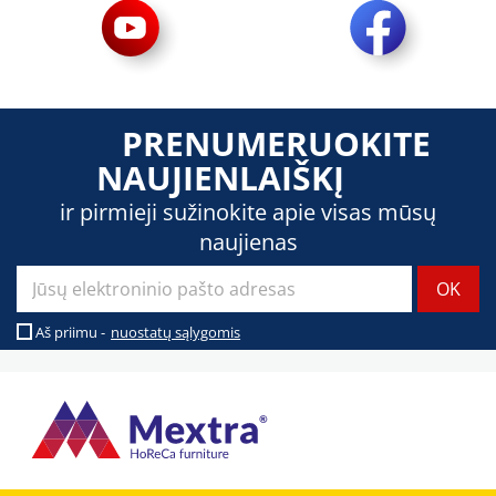
PRENUMERUOKITE
NAUJIENLAIŠKĮ
ir pirmieji sužinokite apie visas mūsų
naujienas
Aš priimu -
nuostatų sąlygomis