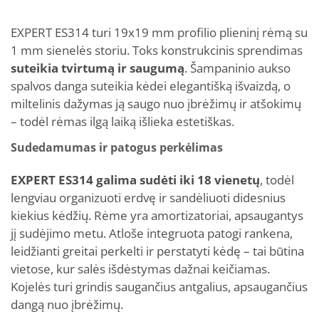
EXPERT ES314 turi 19x19 mm profilio plieninį rėmą su
1 mm sienelės storiu. Toks konstrukcinis sprendimas
suteikia tvirtumą ir saugumą
. Šampaninio aukso
spalvos danga suteikia kėdei elegantišką išvaizdą, o
miltelinis dažymas ją saugo nuo įbrėžimų ir atšokimų
– todėl rėmas ilgą laiką išlieka estetiškas.
Sudedamumas ir patogus perkėlimas
EXPERT ES314 galima sudėti iki 18 vienetų
, todėl
lengviau organizuoti erdvę ir sandėliuoti didesnius
kiekius kėdžių. Rėme yra amortizatoriai, apsaugantys
jį sudėjimo metu. Atloše integruota patogi rankena,
leidžianti greitai perkelti ir perstatyti kėdę – tai būtina
vietose, kur salės išdėstymas dažnai keičiamas.
Kojelės turi grindis saugančius antgalius, apsaugančius
dangą nuo įbrėžimų.