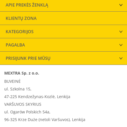
APIE PREKĖS ŽENKLĄ
KLIENTŲ ZONA
KATEGORIJOS
PAGALBA
PRISIJUNK PRIE MŪSŲ
MEXTRA Sp. z o.o.
BUVEINĖ
ul. Szkolna 15,
47-225 Kendzežynas-Kozlė, Lenkija
VARŠUVOS SKYRIUS
ul. Ogarów Polskich 54a,
96-325 Krze Duże (netoli Varšuvos), Lenkija