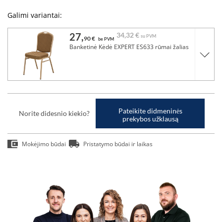
Galimi variantai:
27,
34,
32 €
su PVM
90 €
be PVM
Banketinė Kėdė EXPERT ES633 rūmai žalias
Pateikite didmeninės
Norite didesnio kiekio?
prekybos užklausą
Mokėjimo būdai
Pristatymo būdai ir laikas