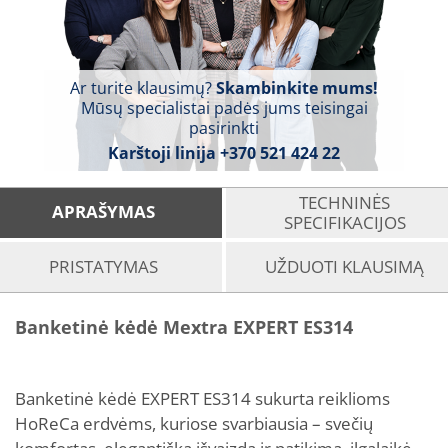
Ar turite klausimų?
Skambinkite mums!
Mūsų specialistai padės jums teisingai
pasirinkti
Karštoji linija
+370 521 424 22
TECHNINĖS
APRAŠYMAS
SPECIFIKACIJOS
PRISTATYMAS
UŽDUOTI KLAUSIMĄ
Banketinė kėdė Mextra EXPERT ES314
Banketinė kėdė EXPERT ES314 sukurta reiklioms
HoReCa erdvėms, kuriose svarbiausia – svečių