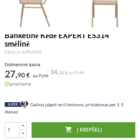
Banketinė Kėdė EXPERT ES314
smėlinė
KB/ES314/PK/STM
Didmeninė kaina
27,
34,
32 €
su PVM
90 €
be PVM
prieinama
Galima įsigyti ne iš lentynos, pristatymas per 1-3
dienas!

Į KREPŠELĮ