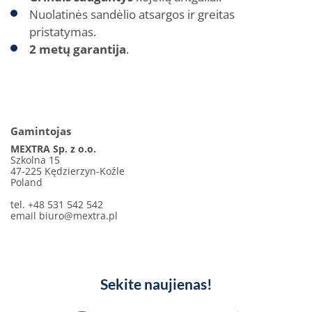
Nuolatinės sandėlio atsargos ir greitas
pristatymas.
2 metų garantija
.
Gamintojas
MEXTRA Sp. z o.o.
Szkolna 15
47-225 Kędzierzyn-Koźle
Poland
tel. +48 531 542 542
email
biuro@mextra.pl
Sekite naujienas!