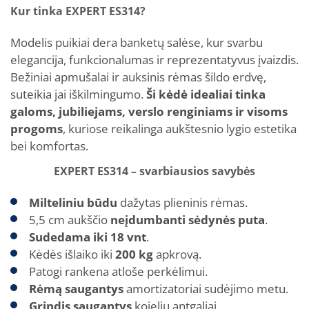
Kur tinka EXPERT ES314?
Modelis puikiai dera banketų salėse, kur svarbu
elegancija, funkcionalumas ir reprezentatyvus įvaizdis.
Bežiniai apmušalai ir auksinis rėmas šildo erdvę,
suteikia jai iškilmingumo.
Ši kėdė idealiai tinka
galoms, jubiliejams, verslo renginiams ir visoms
progoms
, kuriose reikalinga aukštesnio lygio estetika
bei komfortas.
EXPERT ES314 – svarbiausios savybės
Milteliniu būdu
dažytas plieninis rėmas.
5,5 cm aukščio
neįdumbanti sėdynės puta
.
Sudedama iki 18 vnt
.
Kėdės išlaiko iki
200 kg
apkrovą.
Patogi rankena atloše perkėlimui.
Rėmą saugantys
amortizatoriai sudėjimo metu.
Grindis saugantys
kojelių antgaliai.