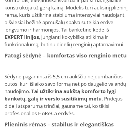
komfortas, elegantiška išvaizda ir patikima, ilgalaikė
konstrukcija už gerą kainą. Modelis turi auksinį plieninį
rėmą, kuris užtikrina stabilumą intensyviai naudojant,
o šviesiai bežinė apmušalų spalva suteikia erdvei
lengvumo ir harmonijos. Tai banketinė kėdė iš
EXPERT linijos
, jungianti kokybišką atlikimą ir
funkcionalumą, būtinu didelių renginių aptarnavimui.
Patogi sėdynė – komfortas viso renginio metu
Sėdynė pagaminta iš 5,5 cm aukščio neįdumbančios
putos, kuri išlaiko savo formą net po daugelio valandų
naudojimo.
Tai užtikrina aukštą komforto lygį
banketų, galų ir verslo susitikimų metu
. Pridėjus
didelį atsparumą trinčiai, gauname tai, ko tikisi
profesionalios HoReCa erdvės.
Plieninis rėmas – stabilus ir elegantiškas