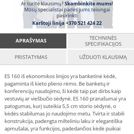
Ar turite klausimų?
Skambinkite mums!
Mūsų specialistai padės jums teisingai
pasirinkti
Karštoji linija
+370 521 424 22
TECHNINĖS
APRAŠYMAS
SPECIFIKACIJOS
PRISTATYMAS
UŽDUOTI KLAUSIMĄ
ES 160 iš ekonomikos linijos yra banketinė kėdė,
pagaminta iš kieto plieno rėmo. Be banketų ir
konferencijų naudojimo, ši kėdė taip pat dirbs kaip
vestuvių ar viešbučio sėdynė. ES 160 pranašumai yra
patogumas, kurį suteikia 5,5 cm storio sėdynė, o
kėdės stabilumas jo naudojimo metu. Tvirta ir stabili
konstrukcija, padengta milteliniu laku ir elegantiška
apmušalai, yra funkcijos, padedančios kėdė puikiai