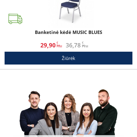
Banketinė kėdė MUSIC BLUES
€
€
29,90
36,78
be
su
Žiūrėk