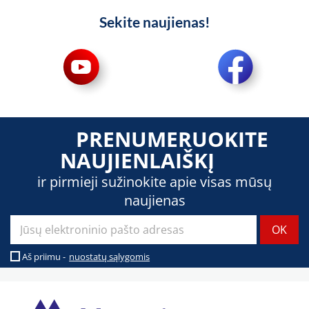
Sekite naujienas!
PRENUMERUOKITE
NAUJIENLAIŠKĮ
ir pirmieji sužinokite apie visas mūsų
naujienas
Aš priimu -
nuostatų sąlygomis