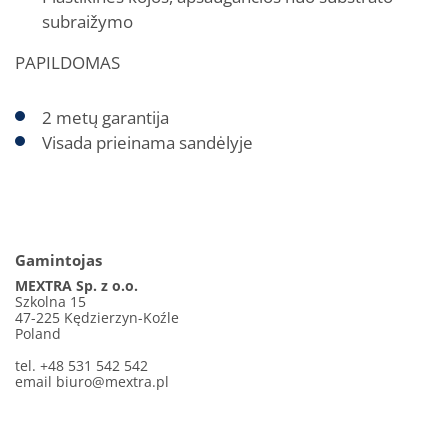
subraižymo
PAPILDOMAS
2 metų garantija
Visada prieinama sandėlyje
Gamintojas
MEXTRA Sp. z o.o.
Szkolna 15
47-225 Kędzierzyn-Koźle
Poland
tel. +48 531 542 542
email
biuro@mextra.pl