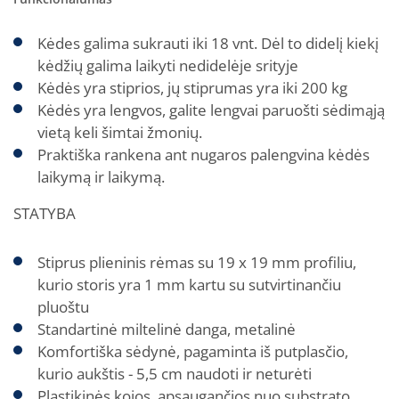
Kėdes galima sukrauti iki 18 vnt. Dėl to didelį kiekį
kėdžių galima laikyti nedidelėje srityje
Kėdės yra stiprios, jų stiprumas yra iki 200 kg
Kėdės yra lengvos, galite lengvai paruošti sėdimąją
vietą keli šimtai žmonių.
Praktiška rankena ant nugaros palengvina kėdės
laikymą ir laikymą.
STATYBA
Stiprus plieninis rėmas su 19 x 19 mm profiliu,
kurio storis yra 1 mm kartu su sutvirtinančiu
pluoštu
Standartinė miltelinė danga, metalinė
Komfortiška sėdynė, pagaminta iš putplasčio,
kurio aukštis - 5,5 cm naudoti ir neturėti
Plastikinės kojos, apsaugančios nuo substrato