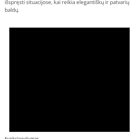
išspręsti situacijose, kai reikia elegantiškų ir patvarių
baldų.
Funkcionalumas