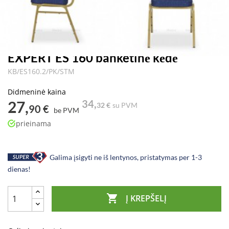
EXPERT ES 160 banketinė kėdė
KB/ES160.2/PK/STM
Didmeninė kaina
27,
34,
32 €
su PVM
90 €
be PVM
prieinama
Galima įsigyti ne iš lentynos, pristatymas per 1-3
dienas!

Į KREPŠELĮ