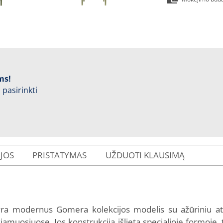
ms!
 pasirinkti
IJOS
PRISTATYMAS
UŽDUOTI KLAUSIMĄ
ra modernus Gomera kolekcijos modelis su ažūriniu at
kiamuosiuose. Jos konstrukcija išlieta specialioje formoj