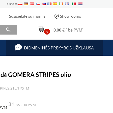
e-shops:
Susisiekite su mumis
Showrooms

0,00 €
( be PVM)
0
DIDMENINĖS PREKYBOS UŽKLAUSA
ėdė GOMERA STRIPES olio
IPES.215/TI/STM
a
31,
86 €
su PVM
 PVM