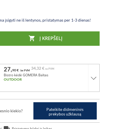
a įsigyti ne iš lentynos, pristatymas per 1-3 dienas!

Į KREPŠELĮ
27,
34,
32 €
su PVM
90 €
be PVM
Bistro kėdė GOMERA Baltas
OUTDOOR
Pateikite didmeninės
esnio kiekio?
prekybos užklausą
ai
Pristatymo būdai ir laikas