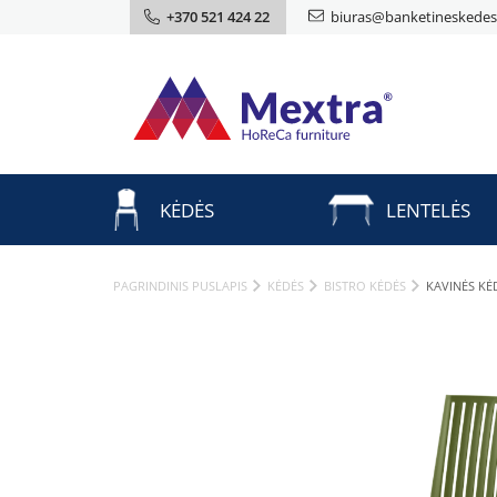
+370 521 424 22
biuras@banketineskedes.
KĖDĖS
LENTELĖS
PAGRINDINIS PUSLAPIS
KĖDĖS
BISTRO KĖDĖS
KAVINĖS KĖ