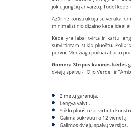
jokių jungčių ar varžtų. Todėl kėdė i
Ažūrinė konstrukcija su vertikaliom
minimalistinio dizaino kėdė idealiai
Kėdė yra labai tvirta ir kartu len
sutvirtintam stiklo pluoštu. Poli
purvui. Medžiaga puikiai atlaiko pri
Gomera Stripes kavinės kėdės
g
dviejų spalvų - "Olio Verde" ir "A
2 metų garantija.
Lengva valyti.
Stiklo pluoštu sutvirtinta konstr
Galima sukrauti iki 12 vienetų.
Galimos dviejų spalvų versijos.