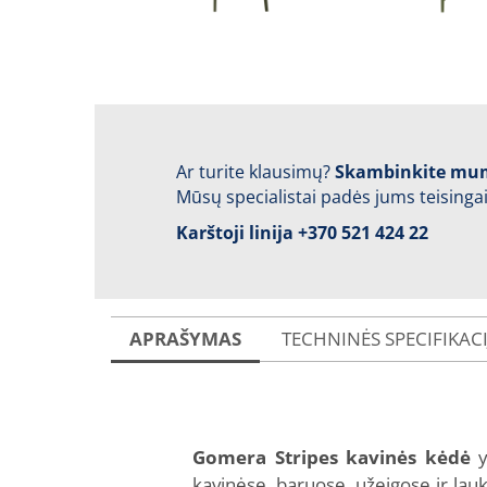
Ar turite klausimų?
Skambinkite mu
Mūsų specialistai padės jums teisingai
Karštoji linija
+370 521 424 22
APRAŠYMAS
TECHNINĖS SPECIFIKAC
Gomera Stripes kavinės kėdė
y
kavinėse, baruose, užeigose ir lau