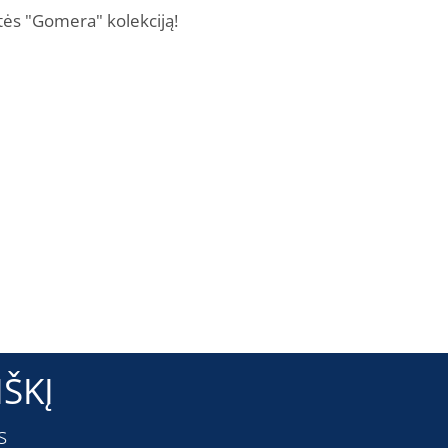
itės "Gomera" kolekciją!
ŠKĮ
s