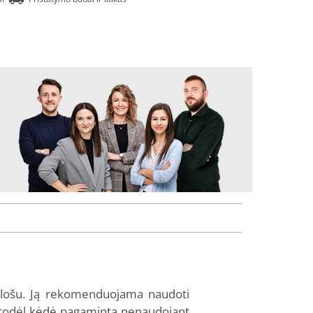
lošu. Ją rekomenduojama naudoti
e, todėl kėdė pagaminta nenaudojant