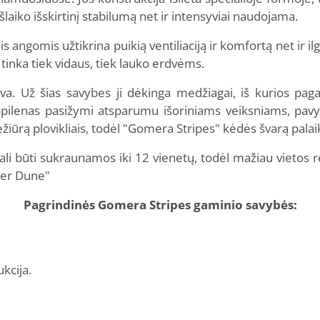
šlaiko išskirtinį stabilumą net ir intensyviai naudojama.
is angomis užtikrina puikią ventiliaciją ir komfortą net ir 
 tinka tiek vidaus, tiek lauko erdvėms.
gva. Už šias savybes ji dėkinga medžiagai, iš kurios pag
propilenas pasižymi atsparumu išoriniams veiksniams, pavy
ežiūrą plovikliais, todėl "Gomera Stripes" kėdės švarą palaik
ali būti sukraunamos iki 12 vienetų, todėl mažiau vietos r
mber Dune"
Pagrindinės Gomera Stripes gaminio savybės:
ukcija.