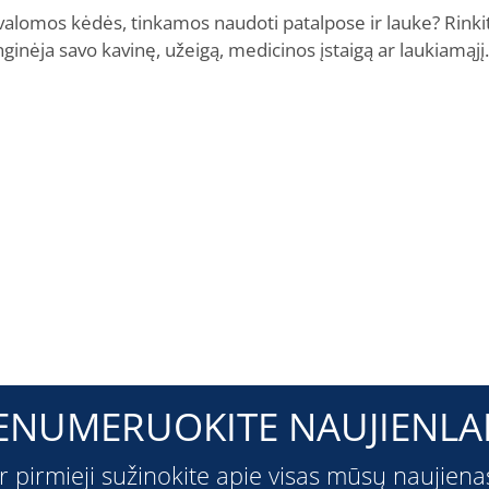
ai valomos kėdės, tinkamos naudoti patalpose ir lauke? Rink
nėja savo kavinę, užeigą, medicinos įstaigą ar laukiamąjį.
ENUMERUOKITE NAUJIENLAI
ir pirmieji sužinokite apie visas mūsų naujiena