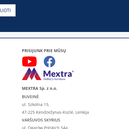
PRISIJUNK PRIE MŪSŲ
MEXTRA Sp. z o.o.
BUVEINĖ
ul. Szkolna 15,
47-225 Kendzežynas-Kozlė, Lenkija
VARŠUVOS SKYRIUS
ul. Ogarów Polskich 54a,