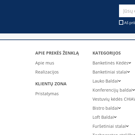
Aš pri
APIE PREKĖS ŽENKLĄ
KATEGORIJOS
Apie mus
Banketinės Kėdės
Realizacijos
Banketiniai stalai
Lauko Baldai
KLIENTŲ ZONA
Konferencijų baldai
Pristatymas
Vestuvių kėdės CHIA
Bistro baldai
Loft Baldai
Furšetiniai stalai