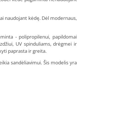
ilgai naudojant kėdę. Dėl modernaus,
aminta - polipropilenui, papildomai
zdžiui, UV spinduliams, drėgmei ir
yti paprasta ir greita.
eikia sandėliavimui. Šis modelis yra