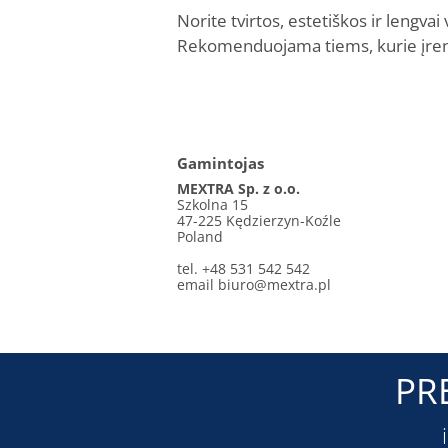
Norite tvirtos, estetiškos ir lengv
Rekomenduojama tiems, kurie įrengi
Gamintojas
MEXTRA Sp. z o.o.
Szkolna 15
47-225 Kędzierzyn-Koźle
Poland
tel. +48 531 542 542
email
biuro@mextra.pl
PR