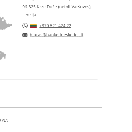
96-325 Krze Duże (netoli Varšuvos),
Lenkija
+370 521 424 22
biuras@banketineskedes.lt
0 PLN