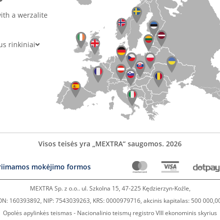
ith a werzalite
 rinkiniai
Visos teisės yra „MEXTRA“ saugomos. 2026
riimamos mokėjimo formos
MEXTRA Sp. z o.o.. ul. Szkolna 15, 47-225 Kędzierzyn-Koźle,
N: 160393892, NIP: 7543039263, KRS: 0000979716, akcinis kapitalas: 500 000,0
Opolės apylinkės teismas - Nacionalinio teismų registro VIII ekonominis skyrius