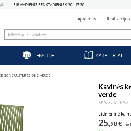
lt
PIRMADIENIS-PENKTADIENIS 9:30 - 17:30
Apie mus
Realizacijos
TEKSTILĖ
KATALOGAI
DĖ GOMERA STRIPES OLIO VERDE
Kavinės k
verde
KKA/GOMERA.STR
Didmeninė kain
25,
90 €
be