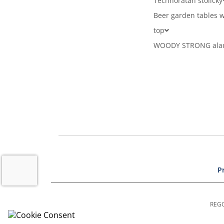
Technoratan stoličky
Beer garden tables w
top
WOODY STRONG alaus
P
REGO