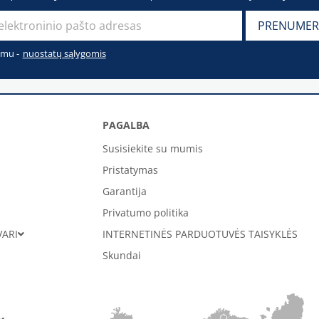
imu -
nuostatų sąlygomis
PAGALBA
Susisiekite su mumis
Pristatymas
Garantija
Privatumo politika
VARI
INTERNETINĖS PARDUOTUVĖS TAISYKLĖS
Skundai