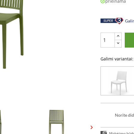
prieinama
Galim
Galimi variantai:
Norite did
Mokėjimo būd