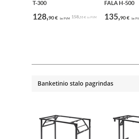
T-300
FALA H-500
128,
135,
158,
90 €
90 €
55 €
su PVM
be PVM
be P
Banketinio stalo pagrindas