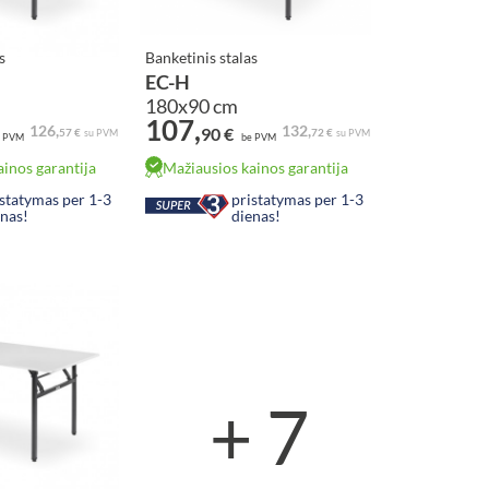
s
Banketinis stalas
EC-H
180x90 cm
107,
as
Antracitas
126,
132,
90 €
57 €
72 €
su PVM
su PVM
 PVM
be PVM
inos garantija
Mažiausios kainos garantija
istatymas per 1-3
pristatymas per 1-3
enas!
dienas!
+ 7