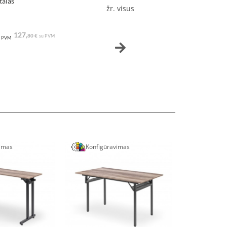
talas
žr. visus
127,
80 €
su PVM
 PVM
vimas
Konfigūravimas