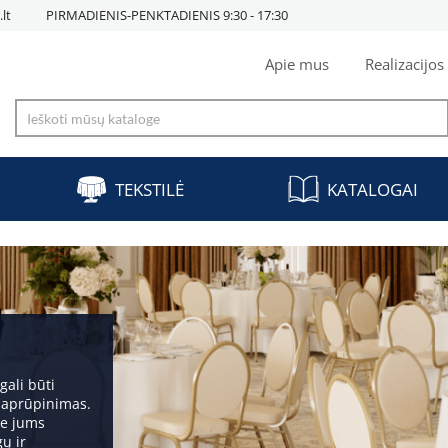
lt
PIRMADIENIS-PENKTADIENIS 9:30 - 17:30
Apie mus
Realizacijos
TEKSTILĖ
KATALOGAI
gali būti
ų aprūpinimas.
me jums
ų ir