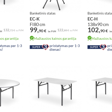
Banketinis stalas
Banketinis stala
EC-K
EC-H
FI80 cm
138x90 cm
99,
102,
Baltoji Aliaska
Sonomos ąžuol
132,
122,
90 €
90 €
72 €
88 €
su PVM
su PVM
VM
be PVM
be
os garantija
Mažiausios kainos garantija
Mažiausios ka
atymas per 1-3
pristatymas per 1-3
pr
s!
dienas!
di