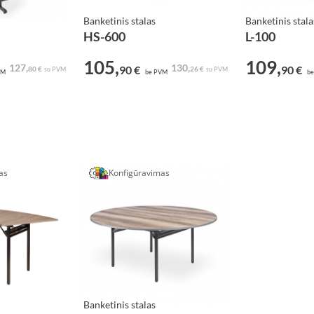
Banketinis stalas
Banketinis stala
HS-600
L-100
105,
109,
127,
130,
90 €
90 €
80 €
26 €
su PVM
su PVM
VM
be PVM
be
as
Konfigūravimas
Banketinis stalas