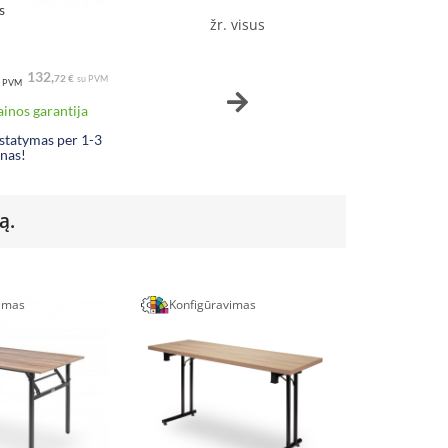
s
žr. visus
132,
72 €
su PVM
 PVM
inos garantija
istatymas per 1-3
enas!
ą.
vimas
Konfigūravimas