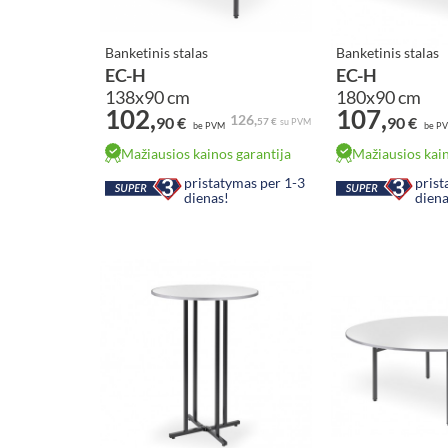
Banketinis stalas
Banketinis stalas
EC-H
EC-H
138x90 cm
180x90 cm
102,
107,
Antracitas
Sonomos ąžuolas
126,
90 €
90 €
57 €
su PVM
be PVM
be P
Mažiausios kainos garantija
Mažiausios kain
pristatymas per 1-3
prist
dienas!
diena