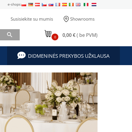
e-shops:
Susisiekite su mumis
Showrooms

0,00 €
( be PVM)
0
DIDMENINĖS PREKYBOS UŽKLAUSA