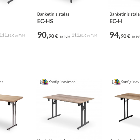
Banketinis stalas
Banketinis stala
EC-HS
EC-H
90,
94,
111,
111,
90 €
90 €
81 €
81 €
su PVM
su PVM
be PVM
be P
as
Konfigūravimas
Konfigūra