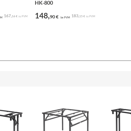
HK-800
148,
167,
183,
90 €
16 €
15 €
su PVM
su PVM
VM
be PVM