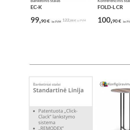
Banketinis stalas
Konferencinis sta
EC-K
FOLD-L CR
99,
100,
122,
90 €
90 €
88 €
su PVM
be PVM
be P
Konfigūravim
Banketiniai stalai
Standartinė Linija
Patentuota „Click-
Clack“ lankstymo
sistema
„REMODEX“