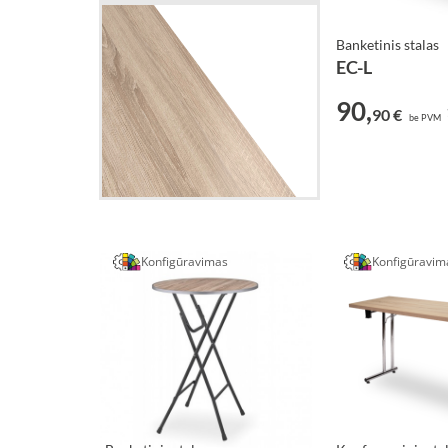
Banketinis stalas
EC-L
90,
90 €
be PVM
Konfigūravimas
Konfigūravim