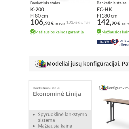
Banketinis stalas
Banketinis stalas
K-200
EC-HK
FI80 cm
FI180 cm
106,
142,
Baltoji Aliaska
Baltoji Aliaska
131,
90 €
90 €
49 €
su PVM
be PVM
be P
Mažiausios kainos garantija
Mažiausios kain
prist
diena
Modeliai jūsų konfigūracijai. Pat
Konfigūravim
Banketiniai stalai
Ekonominė Linija
Spyruoklinė lankstymo
sistema
Mažiausia kaina