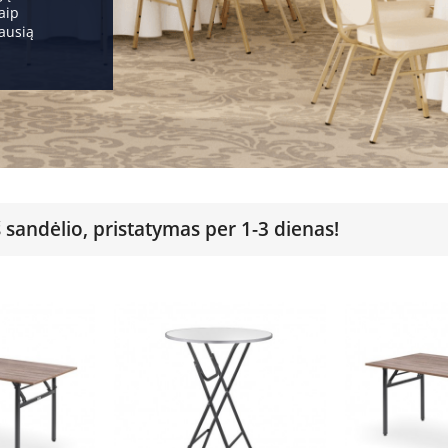
aip
iausią
š sandėlio, pristatymas per 1-3 dienas!