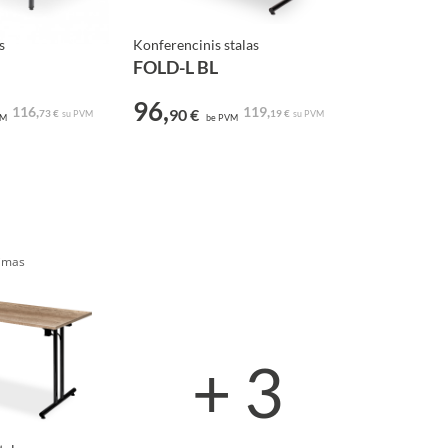
s
Konferencinis stalas
FOLD-L BL
96,
116,
119,
90 €
73 €
19 €
su PVM
su PVM
VM
be PVM
vimas
+ 3