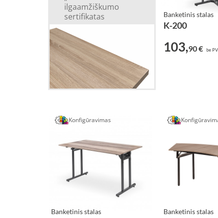
ilgaamžiškumo
Banketinis stalas
sertifikatas
K-200
103,
90 €
be P
Konfigūravimas
Konfigūravim
Banketinis stalas
Banketinis stalas