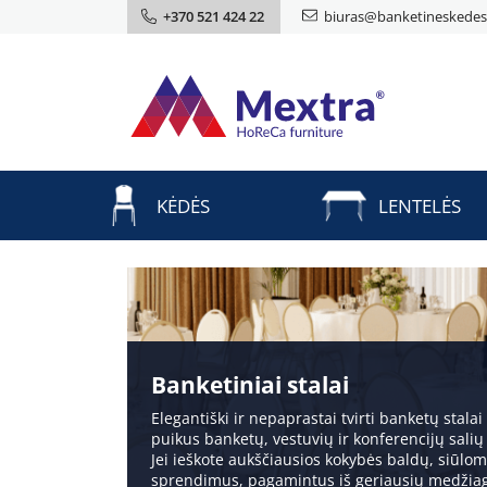
+370 521 424 22
biuras@banketineskedes.
KĖDĖS
LENTELĖS
Banketiniai stalai
Elegantiški ir nepaprastai tvirti banketų stalai 
puikus banketų, vestuvių ir konferencijų sali
Jei ieškote aukščiausios kokybės baldų, siūlo
sprendimus, pagamintus iš geriausių medžiag