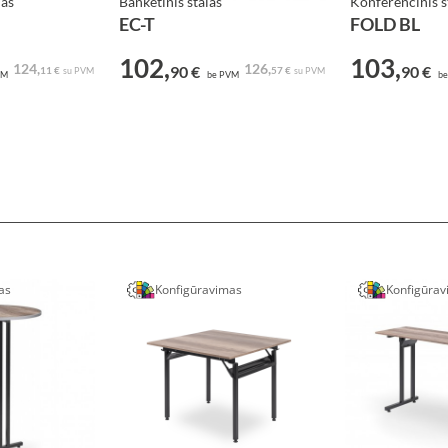
las
Banketinis stalas
Konferencinis s
EC-T
FOLD BL
102,
103,
124,
126,
90 €
90 €
11 €
57 €
su PVM
su PVM
VM
be PVM
be
as
Konfigūravimas
Konfigūra