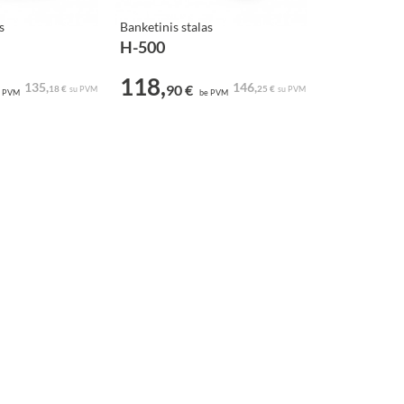
s
Banketinis stalas
H-500
118,
135,
146,
90 €
18 €
25 €
su PVM
su PVM
 PVM
be PVM