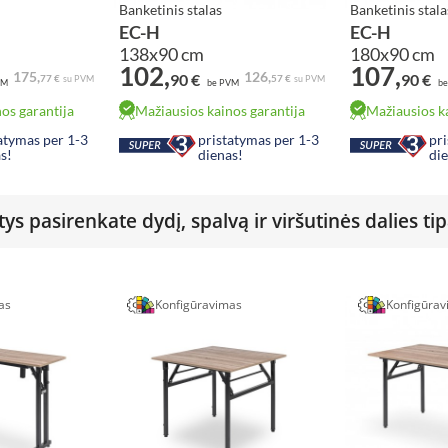
Banketinis stalas
Banketinis stala
EC-H
EC-H
138x90 cm
180x90 cm
102,
107,
Baltoji Aliaska
Baltoji Aliaska
175,
126,
90 €
90 €
77 €
57 €
su PVM
su PVM
VM
be PVM
be
os garantija
Mažiausios kainos garantija
Mažiausios ka
atymas per 1-3
pristatymas per 1-3
pr
s!
dienas!
di
ys pasirenkate dydį, spalvą ir viršutinės dalies tip
as
Konfigūravimas
Konfigūra