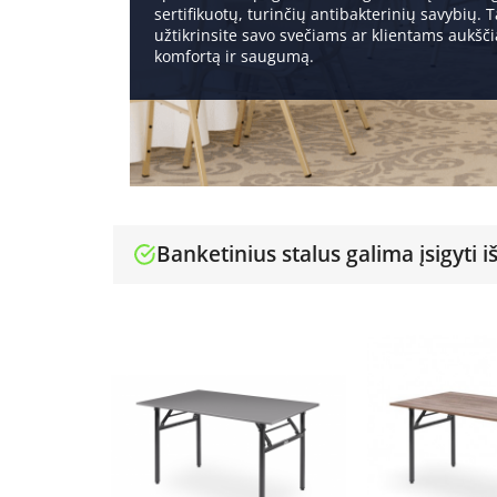
sertifikuotų, turinčių antibakterinių savybių. T
užtikrinsite savo svečiams ar klientams aukšč
komfortą ir saugumą.
Banketinius stalus galima įsigyti i