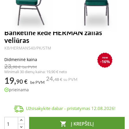
Banketinė kėdė HERMAN žalias
veliūras
KB/HERMAN540/PK/STM
now
Didmeninė kaina
-16%
23,
90 €
be PVM
Minimali 30 dienų kaina: 19,90 € neto
19,
24,
48 €
su PVM
90 €
be PVM
prieinama
Užsisakykite dabar - pristatymas
12.08.2026
!

Į KREPŠELĮ