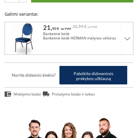
Galimi variantai:
21,
26,
94 €
su PVM
90 €
be PVM
Banketinė kėdė
Banketinė kėdė HERMAN mėlynas veliūras
Pateikite didmeninės
Norite didesnio kiekio?
prekybos užklausą
Mokėjimo būdai
Pristatymo būdai ir laikas