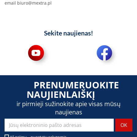
email
biuro@mextra.pl
Sekite naujienas!
PRENUMERUOKITE
NAUJIENLAIŠKĮ
ir pirmieji sužinokite apie visas mūsų
naujienas