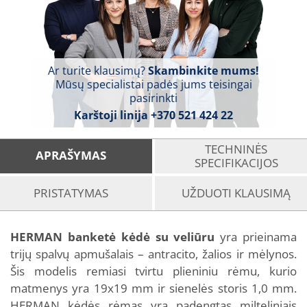
Ar turite klausimų?
Skambinkite mums!
Mūsų specialistai padės jums teisingai
pasirinkti
Karštoji linija
+370 521 424 22
TECHNINĖS
APRAŠYMAS
SPECIFIKACIJOS
PRISTATYMAS
UŽDUOTI KLAUSIMĄ
HERMAN banketė kėdė su veliūru
yra prieinama
trijų spalvų apmušalais – antracito, žalios ir mėlynos.
Šis modelis remiasi tvirtu plieniniu rėmu, kurio
matmenys yra 19x19 mm ir sienelės storis 1,0 mm.
HERMAN kėdės rėmas yra padengtas milteliniais