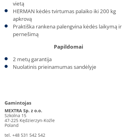
vietą
HERMAN kėdės tvirtumas palaiko iki 200 kg
apkrovą
Praktiška rankena palengvina kėdės laikymą ir
pernešimą
Papildomai
2 metų garantija
Nuolatinis prieinamumas sandėlyje
Gamintojas
MEXTRA Sp. z o.o.
Szkolna 15
47-225 Kędzierzyn-Koźle
Poland
tel. +48 531 542 542