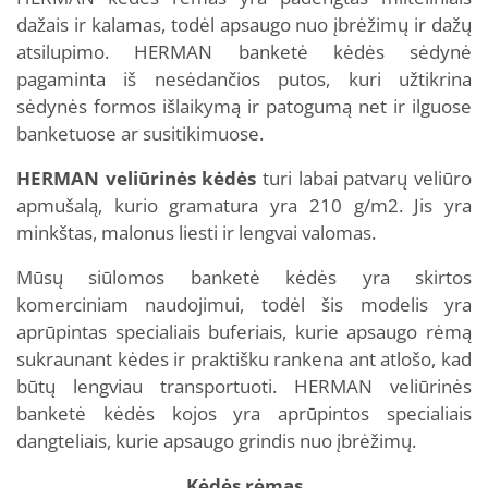
dažais ir kalamas, todėl apsaugo nuo įbrėžimų ir dažų
atsilupimo. HERMAN banketė kėdės sėdynė
pagaminta iš nesėdančios putos, kuri užtikrina
sėdynės formos išlaikymą ir patogumą net ir ilguose
banketuose ar susitikimuose.
HERMAN veliūrinės kėdės
turi labai patvarų veliūro
apmušalą, kurio gramatura yra 210 g/m2. Jis yra
minkštas, malonus liesti ir lengvai valomas.
Mūsų siūlomos banketė kėdės yra skirtos
komerciniam naudojimui, todėl šis modelis yra
aprūpintas specialiais buferiais, kurie apsaugo rėmą
sukraunant kėdes ir praktišku rankena ant atlošo, kad
būtų lengviau transportuoti. HERMAN veliūrinės
banketė kėdės kojos yra aprūpintos specialiais
dangteliais, kurie apsaugo grindis nuo įbrėžimų.
Kėdės rėmas