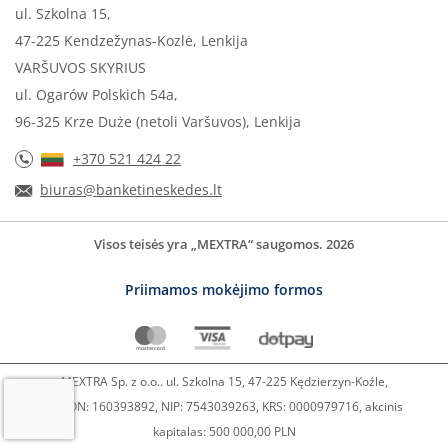
ul. Szkolna 15,
47-225 Kendzežynas-Kozlė, Lenkija
VARŠUVOS SKYRIUS
ul. Ogarów Polskich 54a,
96-325 Krze Duże (netoli Varšuvos), Lenkija
+370 521 424 22
biuras@banketineskedes.lt
Visos teisės yra „MEXTRA“ saugomos. 2026
Priimamos mokėjimo formos
MEXTRA Sp. z o.o.. ul. Szkolna 15, 47-225 Kędzierzyn-Koźle,
REGON: 160393892, NIP: 7543039263, KRS: 0000979716, akcinis
kapitalas: 500 000,00 PLN