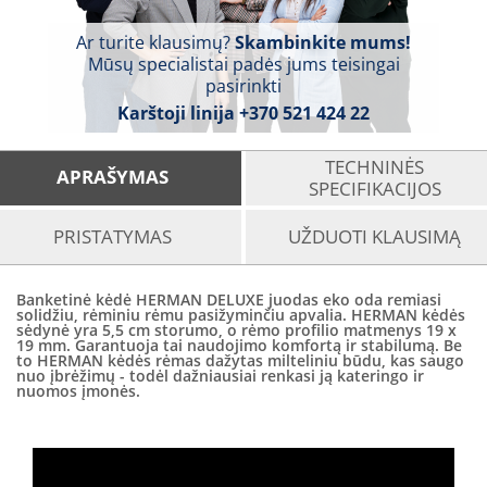
Ar turite klausimų?
Skambinkite mums!
Mūsų specialistai padės jums teisingai
pasirinkti
Karštoji linija
+370 521 424 22
TECHNINĖS
APRAŠYMAS
SPECIFIKACIJOS
PRISTATYMAS
UŽDUOTI KLAUSIMĄ
Banketinė kėdė HERMAN DELUXE juodas eko oda remiasi
solidžiu, rėminiu rėmu pasižyminčiu apvalia. HERMAN kėdės
sėdynė yra 5,5 cm storumo, o rėmo profilio matmenys 19 x
19 mm. Garantuoja tai naudojimo komfortą ir stabilumą. Be
to HERMAN kėdės rėmas dažytas milteliniu būdu, kas saugo
nuo įbrėžimų - todėl dažniausiai renkasi ją kateringo ir
nuomos įmonės.