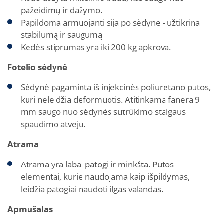
pažeidimų ir dažymo.
Papildoma armuojanti sija po sėdyne - užtikrina
stabilumą ir saugumą
Kėdės stiprumas yra iki 200 kg apkrova.
Fotelio sėdynė
Sėdynė pagaminta iš injekcinės poliuretano putos,
kuri neleidžia deformuotis. Atitinkama fanera 9
mm saugo nuo sėdynės sutrūkimo staigaus
spaudimo atveju.
Atrama
Atrama yra labai patogi ir minkšta. Putos
elementai, kurie naudojama kaip išpildymas,
leidžia patogiai naudoti ilgas valandas.
Apmušalas