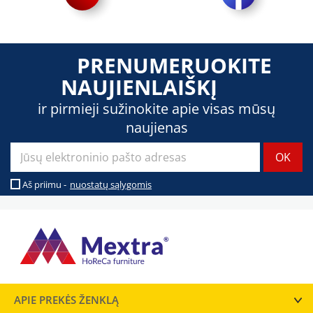
PRENUMERUOKITE
NAUJIENLAIŠKĮ
ir pirmieji sužinokite apie visas mūsų
naujienas
Aš priimu -
nuostatų sąlygomis
APIE PREKĖS ŽENKLĄ