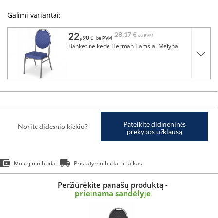
Galimi variantai:
22,
28,
17 €
su PVM
90 €
be PVM
Banketinė kėdė Herman Tamsiai Mėlyna
Pateikite didmeninės
Norite didesnio kiekio?
prekybos užklausą
Mokėjimo būdai
Pristatymo būdai ir laikas
Peržiūrėkite panašų produktą -
prieinama sandėlyje