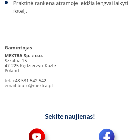
Praktinė rankena atramoje leidžia lengvai laikyti
fotelį.
Gamintojas
MEXTRA Sp. z o.o.
Szkolna 15
47-225 Kędzierzyn-Koźle
Poland
tel. +48 531 542 542
email
biuro@mextra.pl
Sekite naujienas!