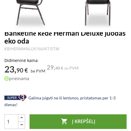
Banketinė kėdė Herman Deluxe juodas
eko oda
KB/HERMANLUX166/KT/STM
Didmeninė kaina
23,
29,
40 €
su PVM
90 €
be PVM
prieinama
Galima įsigyti ne iš lentynos, pristatymas per 1-3
dienas!

Į KREPŠELĮ