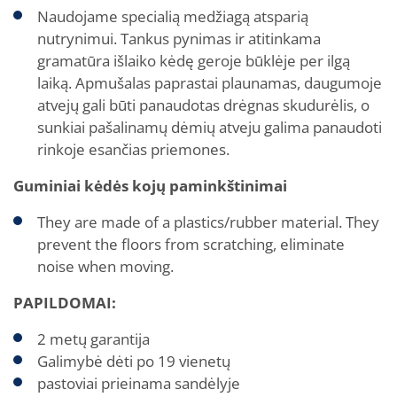
Naudojame specialią medžiagą atsparią
nutrynimui. Tankus pynimas ir atitinkama
gramatūra išlaiko kėdę geroje būklėje per ilgą
laiką. Apmušalas paprastai plaunamas, daugumoje
atvejų gali būti panaudotas drėgnas skudurėlis, o
sunkiai pašalinamų dėmių atveju galima panaudoti
rinkoje esančias priemones.
Guminiai kėdės kojų paminkštinimai
They are made of a plastics/rubber material. They
prevent the floors from scratching, eliminate
noise when moving.
PAPILDOMAI:
2 metų garantija
Galimybė dėti po 19 vienetų
pastoviai prieinama sandėlyje