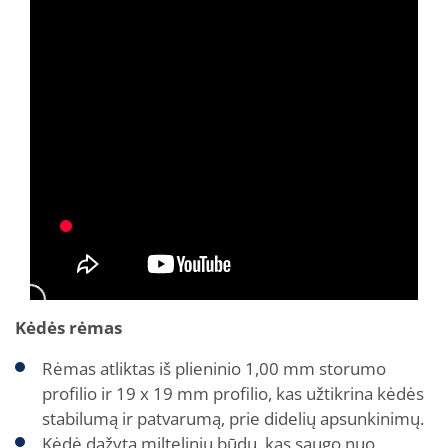
Kėdės rėmas
Rėmas atliktas iš plieninio 1,00 mm storumo
profilio ir 19 x 19 mm profilio, kas užtikrina kėdės
stabilumą ir patvarumą, prie didelių apsunkinimų.
Kėdė dažyta milteliniu būdu, kas saugo nuo