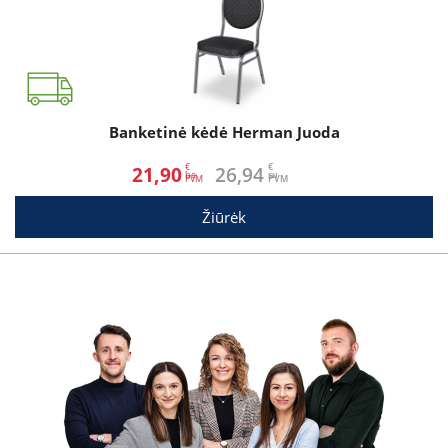
Banketinė kėdė Herman Juoda
€
€
21,90
26,94
be
su
Žiūrėk