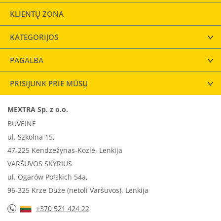
KLIENTŲ ZONA
KATEGORIJOS
PAGALBA
PRISIJUNK PRIE MŪSŲ
MEXTRA Sp. z o.o.
BUVEINĖ
ul. Szkolna 15,
47-225 Kendzežynas-Kozlė, Lenkija
VARŠUVOS SKYRIUS
ul. Ogarów Polskich 54a,
96-325 Krze Duże (netoli Varšuvos), Lenkija
+370 521 424 22