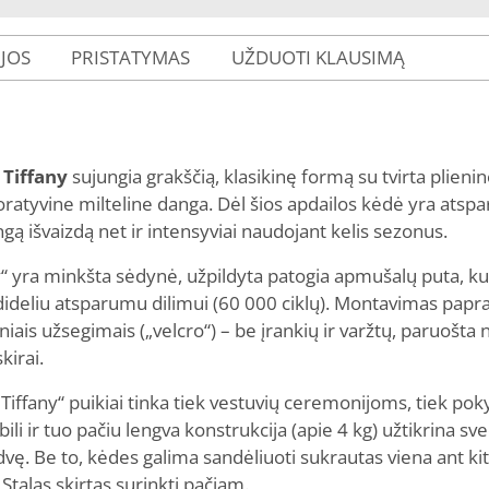
IJOS
PRISTATYMAS
UŽDUOTI KLAUSIMĄ
 Tiffany
sujungia grakščią, klasikinę formą su tvirta plieni
atyvine milteline danga. Dėl šios apdailos kėdė yra atspar
ngą išvaizdą net ir intensyviai naudojant kelis sezonus.
y“ yra minkšta sėdynė, užpildyta patogia apmušalų puta, ku
dideliu atsparumu dilimui (60 000 ciklų). Montavimas papra
niais užsegimais („velcro“) – be įrankių ir varžtų, paruošta
irai.
Tiffany“ puikiai tinka tiek vestuvių ceremonijoms, tiek po
li ir tuo pačiu lengva konstrukcija (apie 4 kg) užtikrina sve
rdvę. Be to, kėdes galima sandėliuoti sukrautas viena ant ki
 Stalas skirtas surinkti pačiam.