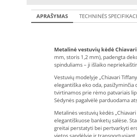
APRAŠYMAS
TECHNINĖS SPECIFIKAC
Metalinė vestuvių kėdė Chiavari
mm, storis 1,2 mm), padengta dekor
spinduliams – ji išlaiko nepriekaišti
Vestuvių modelyje „Chiavari Tiffan
elegantiška eko oda, pasižyminčia 
tvirtinamos prie rėmo patvariais lip
Sėdynės pagalvėlė parduodama atsk
Metalinės vestuvių kėdės „Chiavari 
elegantiškuose banketų salėse. Stabi
greitai perstatyti bei pertvarkyti e
vietos sandėlyje ir transportuojant.