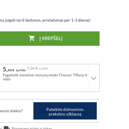
a įsigyti ne iš lentynos, pristatymas per 1-3 dienas!

Į KREPŠELĮ
5,
7,
26 €
su PVM
90 €
be PVM
Pagalvėlė metalinei vestuvių kėdei Chiavari Tiffany iš eko
odos
Pateikite didmeninės
esnio kiekio?
prekybos užklausą
ai
Pristatymo būdai ir laikas