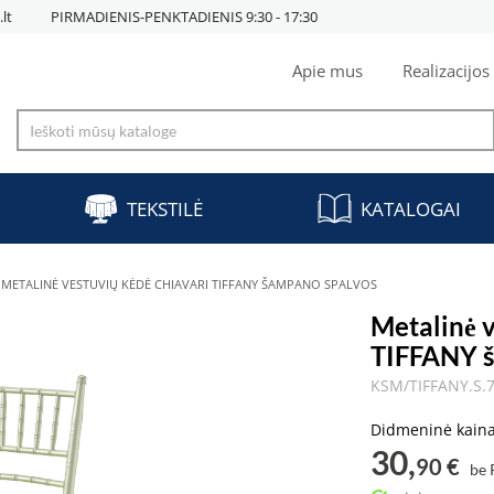
lt
PIRMADIENIS-PENKTADIENIS 9:30 - 17:30
Apie mus
Realizacijos
TEKSTILĖ
KATALOGAI
METALINĖ VESTUVIŲ KĖDĖ CHIAVARI TIFFANY ŠAMPANO SPALVOS
Metalinė 
TIFFANY 
KSM/TIFFANY.S.
Didmeninė kain
30,
90 €
be