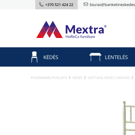
+370 521 424 22
biuras@banketineskedes.
KĖDĖS
LENTELĖS
PAGRINDINIS PUSLAPIS
KĖDĖS
VESTUVIŲ KĖDĖS CHIAVARI