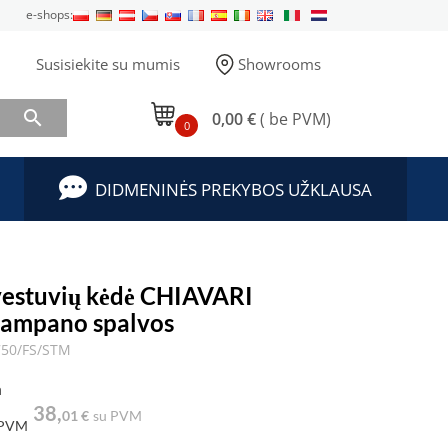
e-shops:
Susisiekite su mumis
Showrooms

0,00 €
( be PVM)
0
DIDMENINĖS PREKYBOS UŽKLAUSA
vestuvių kėdė CHIAVARI
šampano spalvos
750/FS/STM
a
38,
01 €
su PVM
 PVM