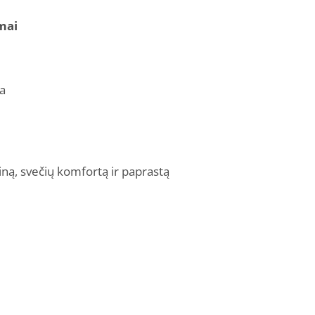
mai
da
ainą, svečių komfortą ir paprastą