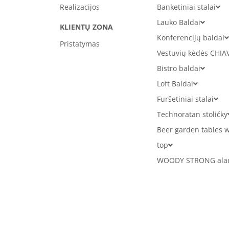
Realizacijos
Banketiniai stalai
Lauko Baldai
KLIENTŲ ZONA
Konferencijų baldai
Pristatymas
Vestuvių kėdės CHIA
Bistro baldai
Loft Baldai
Furšetiniai stalai
Technoratan stoličky
Beer garden tables w
top
WOODY STRONG alaus