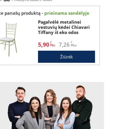
ite panašų produktą -
prieinama sandėlyje
Pagalvėlė metalinei
vestuvių kėdei Chiavari
Tiffany iš eko odos
€
€
5,90
7,26
be
su
Žiūrėk