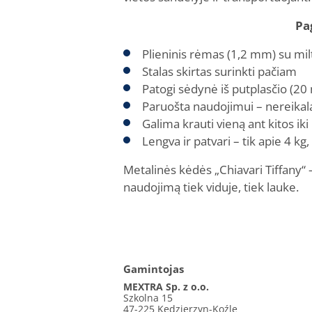
Pa
Plieninis rėmas (1,2 mm) su mil
Stalas skirtas surinkti pačiam
Patogi sėdynė iš putplasčio (20
Paruošta naudojimui – nereikal
Galima krauti vieną ant kitos ik
Lengva ir patvari – tik apie 4 kg,
Metalinės kėdės „Chiavari Tiffany“ –
naudojimą tiek viduje, tiek lauke.
Gamintojas
MEXTRA Sp. z o.o.
Szkolna 15
47-225 Kędzierzyn-Koźle