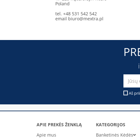
Poland
tel. +48 531 542 542
email
biuro@mextra.pl
PR
Aš pri
APIE PREKĖS ŽENKLĄ
KATEGORIJOS
Apie mus
Banketinės Kėdės