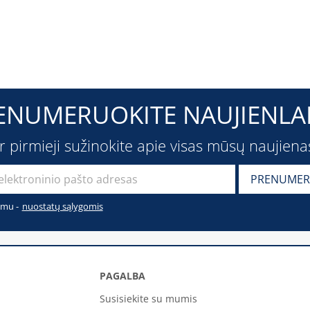
ENUMERUOKITE NAUJIENLAI
ir pirmieji sužinokite apie visas mūsų naujiena
imu -
nuostatų sąlygomis
PAGALBA
Susisiekite su mumis