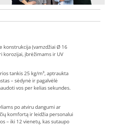
ne konstrukcija (vamzdžiai Ø 16
i korozijai, įbrėžimams ir UV
rios tankis 25 kg/m³, aptraukta
stas – sėdynė ir pagalvėlė
 naudoti vos per kelias sekundes.
kyliams po atviru dangumi ar
čių komfortą ir leidžia personalui
tos – iki 12 vienetų, kas sutaupo