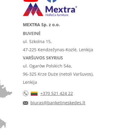
MEXTRA Sp. z o.o.
BUVEINĖ
ul. Szkolna 15,
47-225 Kendzežynas-Kozlė, Lenkija
VARŠUVOS SKYRIUS
ul. Ogarów Polskich 54a,
96-325 Krze Duże (netoli Varšuvos),
Lenkija
+370 521 424 22
biuras@banketineskedes.lt