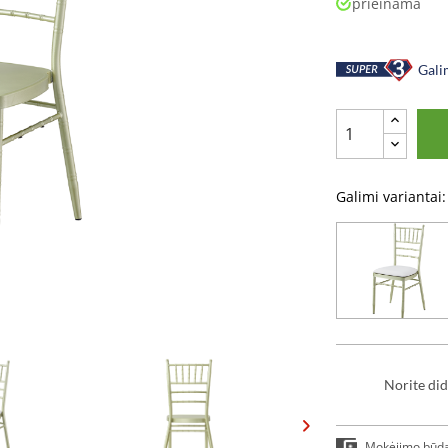
prieinama
Galim
Galimi variantai:
Norite did
Mokėjimo būd