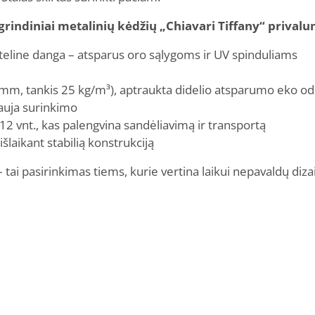
grindiniai metalinių kėdžių „Chiavari Tiffany“ privalu
teline danga – atsparus oro sąlygoms ir UV spinduliams
 mm, tankis 25 kg/m³), aptraukta didelio atsparumo eko o
auja surinkimo
i 12 vnt., kas palengvina sandėliavimą ir transportą
 išlaikant stabilią konstrukciją
 tai pasirinkimas tiems, kurie vertina laikui nepavaldų diz