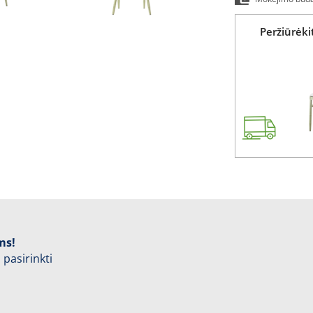
Peržiūrėk
ms!
 pasirinkti