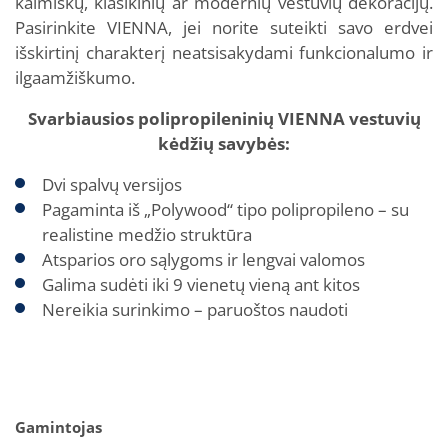
kaimiškų, klasikinių ar modernių vestuvių dekoracijų.
Pasirinkite VIENNA, jei norite suteikti savo erdvei
išskirtinį charakterį neatsisakydami funkcionalumo ir
ilgaamžiškumo.
Svarbiausios polipropileninių VIENNA vestuvių
kėdžių savybės:
Dvi spalvų versijos
Pagaminta iš „Polywood“ tipo polipropileno – su
realistine medžio struktūra
Atsparios oro sąlygoms ir lengvai valomos
Galima sudėti iki 9 vienetų vieną ant kitos
Nereikia surinkimo – paruoštos naudoti
Gamintojas