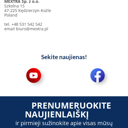
MEXTRA Sp. z o.o.
Szkolna 15
47-225 Kędzierzyn-Koźle
Poland
tel. +48 531 542 542
email
biuro@mextra.pl
Sekite naujienas!
PRENUMERUOKITE
NAUJIENLAIŠKĮ
ir pirmieji sužinokite apie visas mūsų