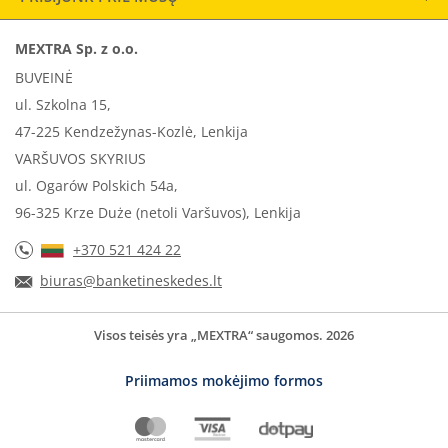
MEXTRA Sp. z o.o.
BUVEINĖ
ul. Szkolna 15,
47-225 Kendzežynas-Kozlė, Lenkija
VARŠUVOS SKYRIUS
ul. Ogarów Polskich 54a,
96-325 Krze Duże (netoli Varšuvos), Lenkija
+370 521 424 22
biuras@banketineskedes.lt
Visos teisės yra „MEXTRA“ saugomos. 2026
Priimamos mokėjimo formos