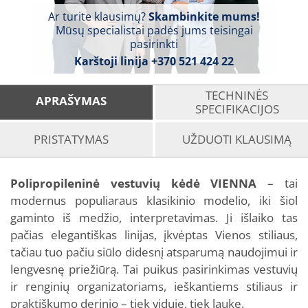
Ar turite klausimų?
Skambinkite mums!
Mūsų specialistai padės jums teisingai
pasirinkti
Karštoji linija
+370 521 424 22
TECHNINĖS
APRAŠYMAS
SPECIFIKACIJOS
PRISTATYMAS
UŽDUOTI KLAUSIMĄ
Polipropileninė vestuvių kėdė VIENNA
– tai
modernus populiaraus klasikinio modelio, iki šiol
gaminto iš medžio, interpretavimas. Ji išlaiko tas
pačias elegantiškas linijas, įkvėptas Vienos stiliaus,
tačiau tuo pačiu siūlo didesnį atsparumą naudojimui ir
lengvesnę priežiūrą. Tai puikus pasirinkimas vestuvių
ir renginių organizatoriams, ieškantiems stiliaus ir
praktiškumo derinio – tiek viduje, tiek lauke.