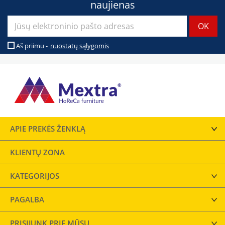
naujienas
Aš priimu -
nuostatų sąlygomis
APIE PREKĖS ŽENKLĄ
KLIENTŲ ZONA
KATEGORIJOS
PAGALBA
PRISIJUNK PRIE MŪSŲ