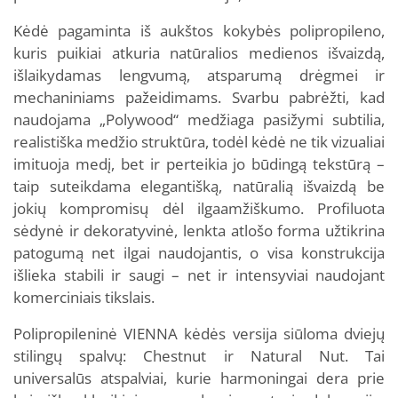
Kėdė pagaminta iš aukštos kokybės polipropileno,
kuris puikiai atkuria natūralios medienos išvaizdą,
išlaikydamas lengvumą, atsparumą drėgmei ir
mechaniniams pažeidimams. Svarbu pabrėžti, kad
naudojama „Polywood“ medžiaga pasižymi subtilia,
realistiška medžio struktūra, todėl kėdė ne tik vizualiai
imituoja medį, bet ir perteikia jo būdingą tekstūrą –
taip suteikdama elegantišką, natūralią išvaizdą be
jokių kompromisų dėl ilgaamžiškumo. Profiluota
sėdynė ir dekoratyvinė, lenkta atlošo forma užtikrina
patogumą net ilgai naudojantis, o visa konstrukcija
išlieka stabili ir saugi – net ir intensyviai naudojant
komerciniais tikslais.
Polipropileninė VIENNA kėdės versija siūloma dviejų
stilingų spalvų: Chestnut ir Natural Nut. Tai
universalūs atspalviai, kurie harmoningai dera prie