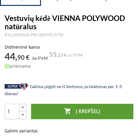
Vestuvių kėdė VIENNA POLYWOOD
natūralus
KSL/VIENNA.PW.080/HC/STM
Didmeninė kaina
44,
55,
23 €
su PVM
90 €
be PVM
prieinama
Galima įsigyti ne iš lentynos, pristatymas per 1-3
dienas!

Į KREPŠELĮ
Galimi variantai: