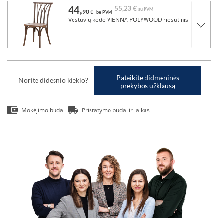
44,
55,
23 €
su PVM
90 €
be PVM
Vestuvių kėdė VIENNA POLYWOOD riešutinis
Pateikite didmeninės
Norite didesnio kiekio?
prekybos užklausą
Mokėjimo būdai
Pristatymo būdai ir laikas