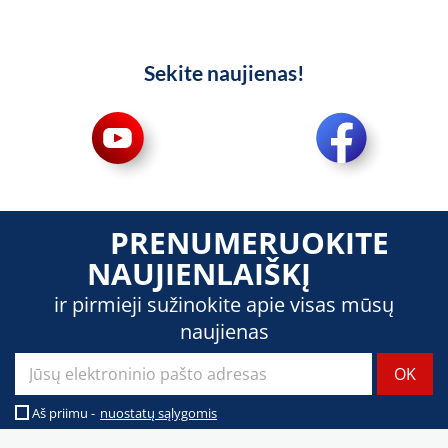
Sekite naujienas!
PRENUMERUOKITE
NAUJIENLAIŠKĮ
ir pirmieji sužinokite apie visas mūsų
naujienas
Aš priimu -
nuostatų sąlygomis