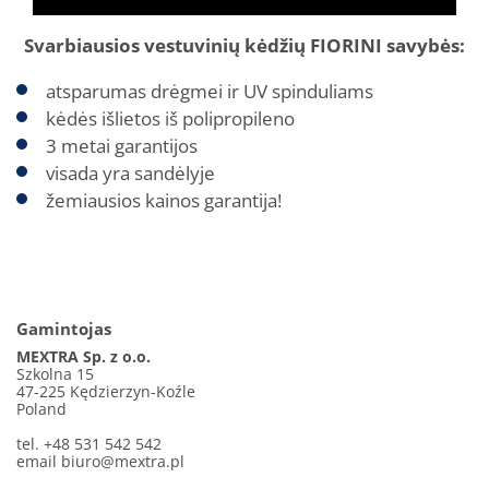
Svarbiausios vestuvinių kėdžių FIORINI savybės:
atsparumas drėgmei ir UV spinduliams
kėdės išlietos iš polipropileno
3 metai garantijos
visada yra sandėlyje
žemiausios kainos garantija!
Gamintojas
MEXTRA Sp. z o.o.
Szkolna 15
47-225 Kędzierzyn-Koźle
Poland
tel. +48 531 542 542
email
biuro@mextra.pl