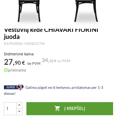
Vestuvių kėdė CHIAVARI FIORINI
juoda
KS/FIORINI.100/BS/STM
Didmeninė kaina
27,
34,
32 €
su PVM
90 €
be PVM
prieinama
Galima įsigyti ne iš lentynos, pristatymas per 1-3
dienas!

Į KREPŠELĮ