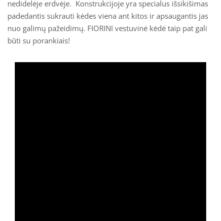
nedidelėje erdvėje. Konstrukcijoje yra specialus išsikišimas
padedantis sukrauti kėdes viena ant kitos ir apsaugantis jas
nuo galimų pažeidimų. FIORINI vestuvinė kėdė taip pat gali
būti su porankiais!