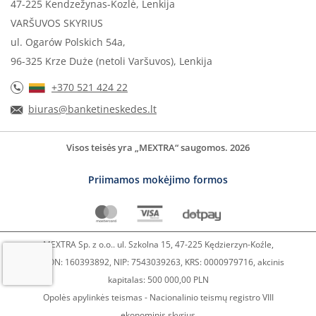
47-225 Kendzežynas-Kozlė, Lenkija
VARŠUVOS SKYRIUS
ul. Ogarów Polskich 54a,
96-325 Krze Duże (netoli Varšuvos), Lenkija
+370 521 424 22
biuras@banketineskedes.lt
Visos teisės yra „MEXTRA“ saugomos. 2026
Priimamos mokėjimo formos
MEXTRA Sp. z o.o.. ul. Szkolna 15, 47-225 Kędzierzyn-Koźle,
REGON: 160393892, NIP: 7543039263, KRS: 0000979716, akcinis
kapitalas: 500 000,00 PLN
Opolės apylinkės teismas - Nacionalinio teismų registro VIII
ekonominis skyrius