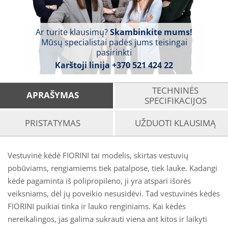
Ar turite klausimų?
Skambinkite mums!
Mūsų specialistai padės jums teisingai
pasirinkti
Karštoji linija
+370 521 424 22
TECHNINĖS
APRAŠYMAS
SPECIFIKACIJOS
PRISTATYMAS
UŽDUOTI KLAUSIMĄ
Vestuvinė kėdė FIORINI tai modelis, skirtas vestuvių
pobūviams, rengiamiems tiek patalpose, tiek lauke. Kadangi
kėdė pagaminta iš polipropileno, ji yra atspari išorės
veiksniams, dėl jų poveikio nesusidėvi. Tad vestuvinės kėdės
FIORINI puikiai tinka ir lauko renginiams. Kai kėdės
nereikalingos, jas galima sukrauti viena ant kitos ir laikyti