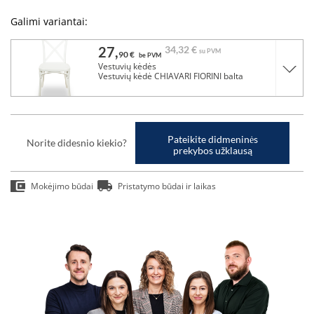
Galimi variantai:
27,
34,
32 €
su PVM
90 €
be PVM
Vestuvių kėdės
Vestuvių kėdė CHIAVARI FIORINI balta
Pateikite didmeninės
Norite didesnio kiekio?
prekybos užklausą
Mokėjimo būdai
Pristatymo būdai ir laikas