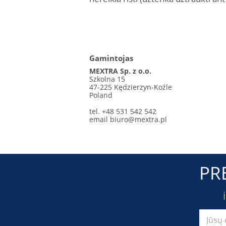
Gamintojas
MEXTRA Sp. z o.o.
Szkolna 15
47-225 Kędzierzyn-Koźle
Poland
tel. +48 531 542 542
email
biuro@mextra.pl
PR