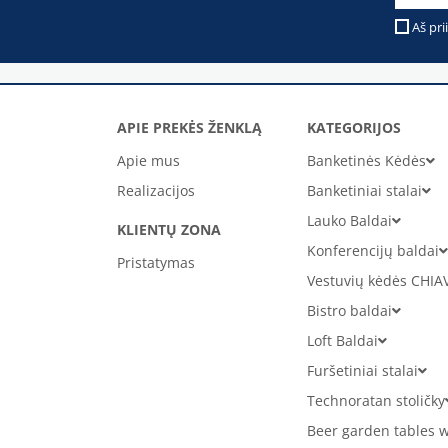
Aš pri
APIE PREKĖS ŽENKLĄ
KATEGORIJOS
Apie mus
Banketinės Kėdės
Realizacijos
Banketiniai stalai
Lauko Baldai
KLIENTŲ ZONA
Konferencijų baldai
Pristatymas
Vestuvių kėdės CHIA
Bistro baldai
Loft Baldai
Furšetiniai stalai
Technoratan stoličky
Beer garden tables w