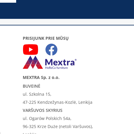
PRISIJUNK PRIE MŪSŲ
MEXTRA Sp. z o.o.
BUVEINĖ
ul. Szkolna 15,
47-225 Kendzežynas-Kozlė, Lenkija
VARŠUVOS SKYRIUS
ul. Ogarów Polskich 54a,
96-325 Krze Duże (netoli Varšuvos),