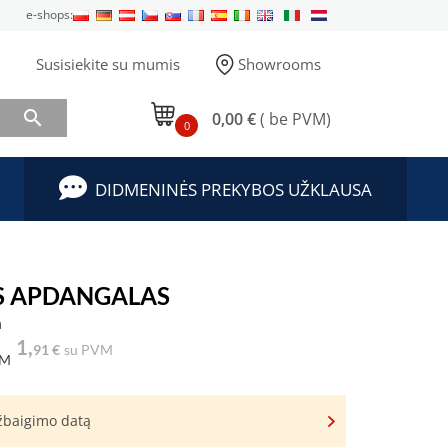
e-shops:
Susisiekite su mumis
Showrooms

0,00 €
( be PVM)
0
DIDMENINĖS PREKYBOS UŽKLAUSA
IS APDANGALAS
a
1,
91 €
su PVM
VM
užbaigimo datą