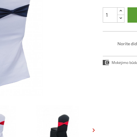
Norite did
Mokėjimo būd