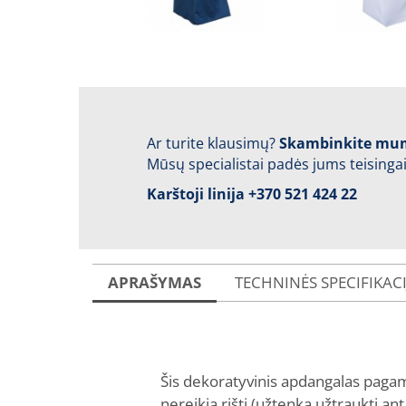
Ar turite klausimų?
Skambinkite mu
Mūsų specialistai padės jums teisingai
Karštoji linija
+370 521 424 22
APRAŠYMAS
TECHNINĖS SPECIFIKAC
Šis dekoratyvinis apdangalas pagami
nereikia rišti (užtenka užtraukti ant