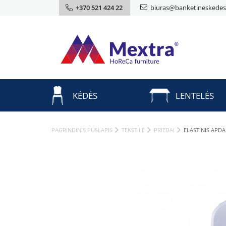
+370 521 424 22
biuras@banketineskedes.
KĖDĖS
LENTELĖS
PAGRINDINIS PUSLAPIS
TEKSTILĖ
PRIEDAI
ELASTINIS APD