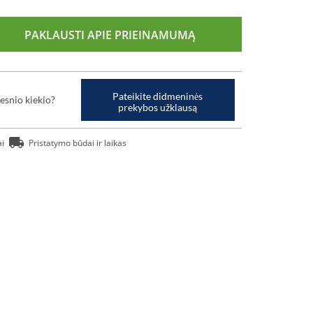
PAKLAUSTI APIE PRIEINAMUMĄ
Pateikite didmeninės
esnio kiekio?
prekybos užklausą
ai
Pristatymo būdai ir laikas