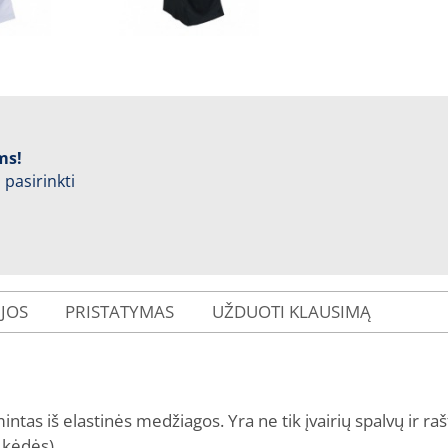
ms!
 pasirinkti
IJOS
PRISTATYMAS
UŽDUOTI KLAUSIMĄ
ntas iš elastin
ės
medžiagos. Yra ne tik įvairių spalvų ir raš
 kėdės).