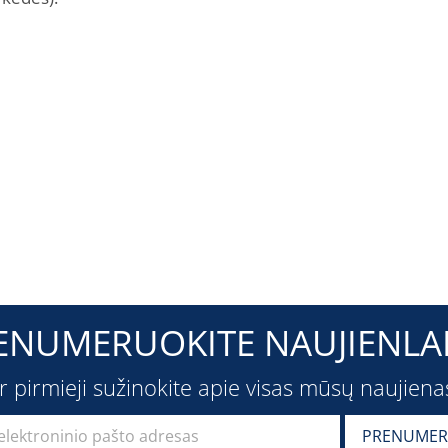
ENUMERUOKITE NAUJIENLAI
ir pirmieji sužinokite apie visas mūsų naujiena