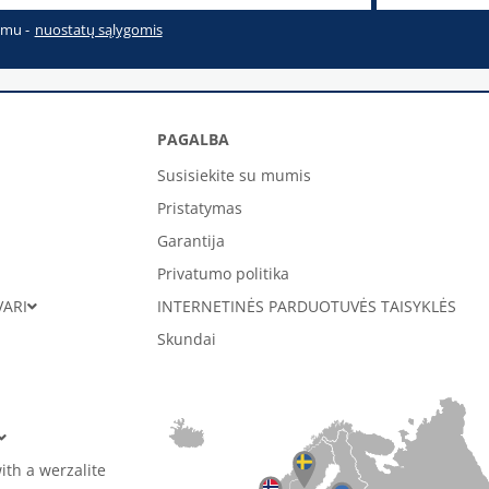
imu -
nuostatų sąlygomis
PAGALBA
Susisiekite su mumis
Pristatymas
Garantija
Privatumo politika
VARI
INTERNETINĖS PARDUOTUVĖS TAISYKLĖS
Skundai
ith a werzalite