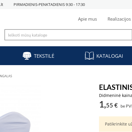
lt
PIRMADIENIS-PENKTADIENIS 9:30 - 17:30
Apie mus
Realizacijos
TEKSTILĖ
KATALOGAI
ANGALAS
ELASTIN
Didmeninė kain
1,
55 €
be P
Patikrinkite 