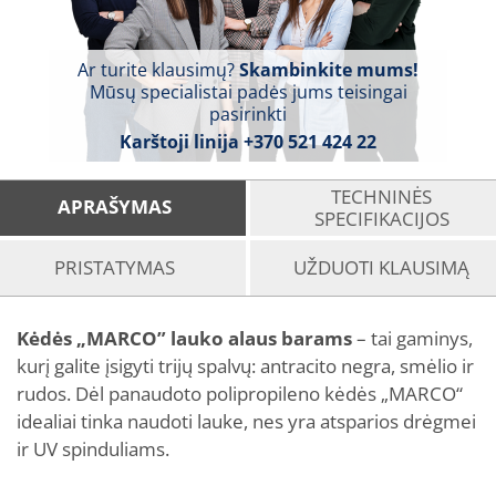
Ar turite klausimų?
Skambinkite mums!
Mūsų specialistai padės jums teisingai
pasirinkti
Karštoji linija
+370 521 424 22
TECHNINĖS
APRAŠYMAS
SPECIFIKACIJOS
PRISTATYMAS
UŽDUOTI KLAUSIMĄ
Kėdės „MARCO”
lauko alaus barams
– tai gaminys,
kurį galite įsigyti trijų spalvų: antracito negra, smėlio ir
rudos. Dėl panaudoto polipropileno kėdės „MARCO“
idealiai tinka naudoti lauke, nes yra atsparios drėgmei
ir UV spinduliams.