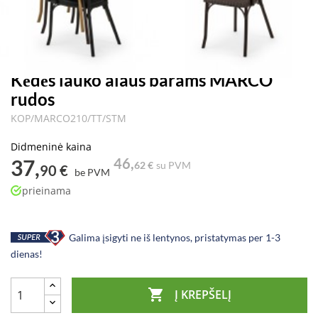
Kėdės lauko alaus barams MARCO
rudos
KOP/MARCO210/TT/STM
Didmeninė kaina
37,
46,
62 €
su PVM
90 €
be PVM
prieinama
Galima įsigyti ne iš lentynos, pristatymas per 1-3
dienas!

Į KREPŠELĮ