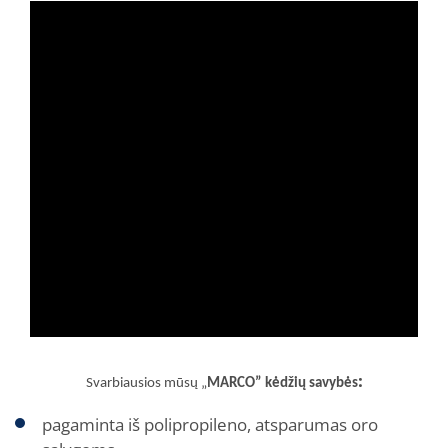
:
Svarbiausios mūsų „
MARCO
” kėdžių savybės
pagaminta iš polipropileno, atsparumas oro