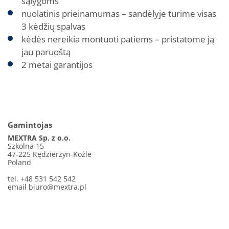
sąlygoms
nuolatinis prieinamumas – sandėlyje turime visas
3 kėdžių spalvas
kėdės nereikia montuoti patiems – pristatome ją
jau paruoštą
2 metai garantijos
Gamintojas
MEXTRA Sp. z o.o.
Szkolna 15
47-225 Kędzierzyn-Koźle
Poland
tel. +48 531 542 542
email
biuro@mextra.pl