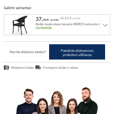
Galimi variantai:
37,
46,
62 €
su PVM
90 €
be PVM
Kėdės lauko alaus barams MARCO antracito negra
OUTDOOR
Pateikite didmeninės
Norite didesnio kiekio?
prekybos užklausą
Mokėjimo būdai
Pristatymo būdai ir laikas