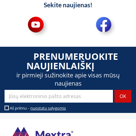
Sekite naujienas!
PRENUMERUOKITE
NAUJIENLAIŠKĮ
ir pirmieji sužinokite apie visas mūsų
naujienas
Aš priimu -
nuostatų sąlygomis