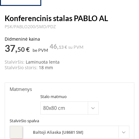
Konferencinis stalas PABLO AL
PSK/PABLO200/SMD/PDZ
Didmeninė kaina
37,
46,
13 €
su PVM
50 €
be PVM
Stalviršis:
Laminuota lenta
Stalviršio storis:
18 mm
Matmenys
Stalo matmuo
Stalviršio spalva
Baltoji Aliaska [U8681 SM]