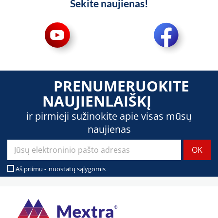
Sekite naujienas!
PRENUMERUOKITE
NAUJIENLAIŠKĮ
ir pirmieji sužinokite apie visas mūsų
naujienas
Aš priimu -
nuostatų sąlygomis