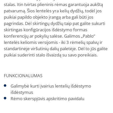
stalas. Itin tvirtas plieninis rėmas garantuoja aukštą
patvarumą. Šios lentelės yra kelių dydžių, todėl jos
puikiai papildo objekto įrangą arba gali būti jos
pagrindas. Dėl skirtingų dydžių taip pat galite sukurti
skirtingas konfigūracijos išdėstymo formas
konferencijų ar pokylių salėse. Galimos „Pablo“
lentelės keliomis versijomis - iki 3 rėmelių spalvų ir
standartinėje viršutinių dalių paletėje. Dėl to jūs galite
puikiai suderinti stalo išvaizdą su savo poreikiais.
FUNKCIONALUMAS
Galimybė kurti įvairius lentelių išdėstymo
išdėstymus
Rėmo skerspjūvis apskritimo pavidalu