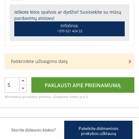
Ieškote kitos spalvos ar dydžio? Susisiekite su mūsų
pardavimų atstovu!
Infolinia:
+370 521 424 22
Patikrinkite užbaigimo datą
PAKLAUSTI APIE PRIEINAMUMĄ
Minimalus produkto pirkimo užsakymo kiekis yra 5.
Pateikite didmeninės
Norite didesnio kiekio?
prekybos užklausą