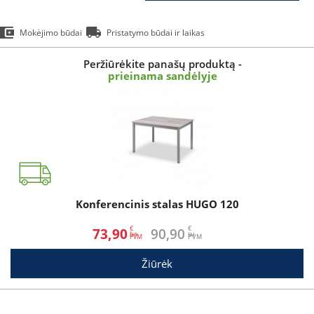
Mokėjimo būdai
Pristatymo būdai ir laikas
Peržiūrėkite panašų produktą -
prieinama sandėlyje
Konferencinis stalas HUGO 120
€
€
73,90
90,90
be
su
Žiūrėk