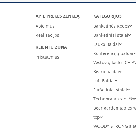
APIE PREKĖS ŽENKLĄ
KATEGORIJOS
Apie mus
Banketinės Kėdės
Realizacijos
Banketiniai stalai
Lauko Baldai
KLIENTŲ ZONA
Konferencijų baldai
Pristatymas
Vestuvių kėdės CHIA
Bistro baldai
Loft Baldai
Furšetiniai stalai
Technoratan stoličky
Beer garden tables w
top
WOODY STRONG alaus