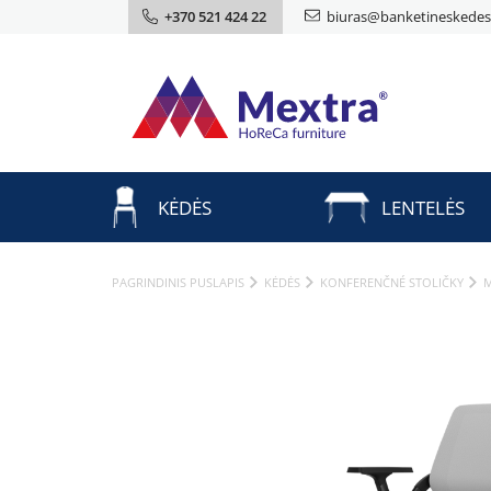
+370 521 424 22
biuras@banketineskedes.
KĖDĖS
LENTELĖS
PAGRINDINIS PUSLAPIS
KĖDĖS
KONFERENČNÉ STOLIČKY
M