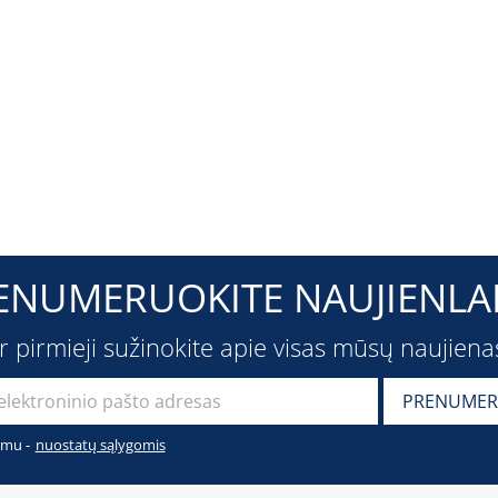
ENUMERUOKITE NAUJIENLAI
ir pirmieji sužinokite apie visas mūsų naujiena
imu -
nuostatų sąlygomis