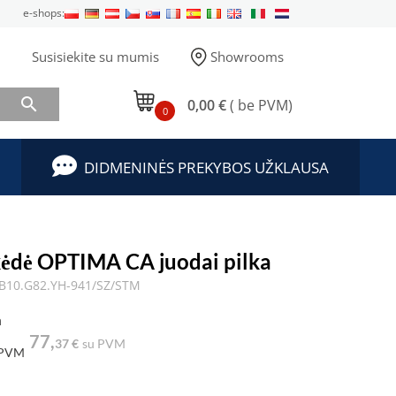
e-shops:
Susisiekite su mumis
Showrooms

0,00 €
( be PVM)
0
DIDMENINĖS PREKYBOS UŽKLAUSA
dė OPTIMA CA juodai pilka
B10.G82.YH-941/SZ/STM
a
77,
37 €
su PVM
 PVM