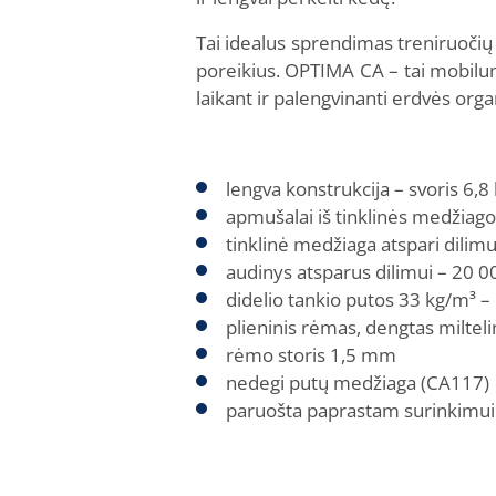
Tai idealus sprendimas treniruočių
poreikius. OPTIMA CA – tai mobilu
laikant ir palengvinanti erdvės org
lengva konstrukcija – svoris 6,8
apmušalai iš tinklinės medžiago
tinklinė medžiaga atspari dilimu
audinys atsparus dilimui – 20 0
didelio tankio putos 33 kg/m³ – 
plieninis rėmas, dengtas milteli
rėmo storis 1,5 mm
nedegi putų medžiaga (CA117)
paruošta paprastam surinkimui