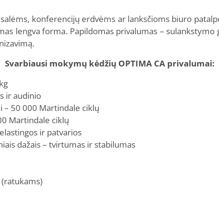
 salėms, konferencijų erdvėms ar lanksčioms biuro patalp
mas lengva forma. Papildomas privalumas – sulankstymo gal
anizavimą.
Svarbiausi mokymų kėdžių OPTIMA CA privalumai:
 kg
s ir audinio
i – 50 000 Martindale ciklų
00 Martindale ciklų
elastingos ir patvarios
niais dažais – tvirtumas ir stabilumas
 (ratukams)