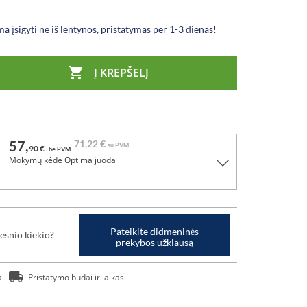
a įsigyti ne iš lentynos, pristatymas per 1-3 dienas!

Į KREPŠELĮ
57,
71,
22 €
su PVM
90 €
be PVM
Mokymų kėdė Optima juoda
Pateikite didmeninės
esnio kiekio?
prekybos užklausą
ai
Pristatymo būdai ir laikas