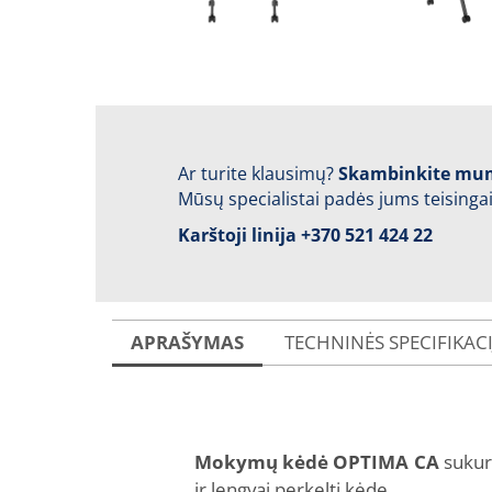
Ar turite klausimų?
Skambinkite mu
Mūsų specialistai padės jums teisingai
Karštoji linija
+370 521 424 22
APRAŠYMAS
TECHNINĖS SPECIFIKAC
Mokymų kėdė OPTIMA CA
sukurt
ir lengvai perkelti kėdę.