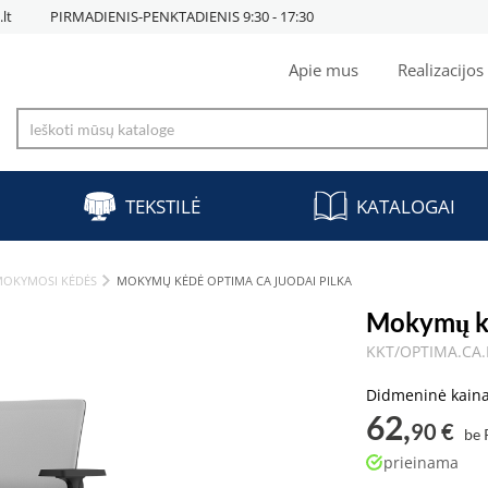
lt
PIRMADIENIS-PENKTADIENIS 9:30 - 17:30
Apie mus
Realizacijos
TEKSTILĖ
KATALOGAI
OKYMOSI KĖDĖS
MOKYMŲ KĖDĖ OPTIMA CA JUODAI PILKA
Mokymų kė
KKT/OPTIMA.CA.
Didmeninė kain
62,
90 €
be
prieinama