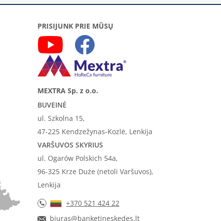
PRISIJUNK PRIE MŪSŲ
MEXTRA Sp. z o.o.
BUVEINĖ
ul. Szkolna 15,
47-225 Kendzežynas-Kozlė, Lenkija
VARŠUVOS SKYRIUS
ul. Ogarów Polskich 54a,
96-325 Krze Duże (netoli Varšuvos),
Lenkija
+370 521 424 22
biuras@banketineskedes.lt