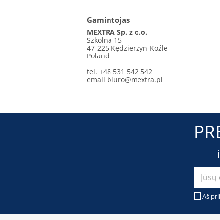
Gamintojas
MEXTRA Sp. z o.o.
Szkolna 15
47-225 Kędzierzyn-Koźle
Poland
tel. +48 531 542 542
email
biuro@mextra.pl
PR
Aš pri