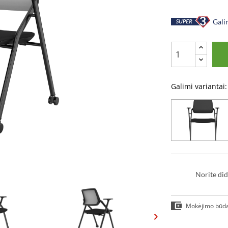
Galim
Galimi variantai:
Norite did
Mokėjimo būd