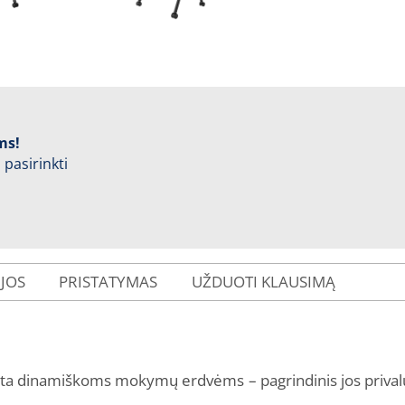
ms!
 pasirinkti
IJOS
PRISTATYMAS
UŽDUOTI KLAUSIMĄ
a dinamiškoms mokymų erdvėms – pagrindinis jos privaluma