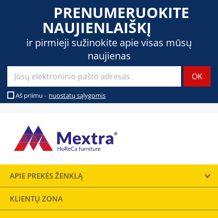
PRENUMERUOKITE
NAUJIENLAIŠKĮ
ir pirmieji sužinokite apie visas mūsų
naujienas
Aš priimu -
nuostatų sąlygomis
APIE PREKĖS ŽENKLĄ
KLIENTŲ ZONA