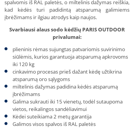
spalvomis iš RAL paletės, o miltelinis dažymas reiškia,
kad kėdės turi padidintą atsparumą galimiems
įbrėžimams ir ilgiau atrodys kaip naujos.
Svarbiausi alaus sodo kėdžių PARIS OUTDOOR
privalumai
:
plieninis rėmas sujungtas patvariomis suvirinimo
siūlėmis, kurios garantuoja atsparumą apkrovoms
iki 120 kg
cinkavimo procesas prieš dažant kėdę užtikrina
atsparumą oro sąlygoms
miltelinis dažymas padidina kėdės atsparumą
įbrėžimams
Galima sukrauti iki 15 vienetų, todėl sutaupoma
vietos, reikalingos sandėliavimui
Kėdei suteikiama 2 metų garantija
Galimos visos spalvos iš RAL paletės