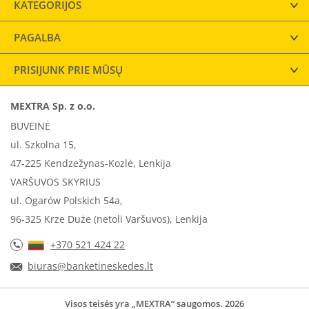
KATEGORIJOS
PAGALBA
PRISIJUNK PRIE MŪSŲ
MEXTRA Sp. z o.o.
BUVEINĖ
ul. Szkolna 15,
47-225 Kendzežynas-Kozlė, Lenkija
VARŠUVOS SKYRIUS
ul. Ogarów Polskich 54a,
96-325 Krze Duże (netoli Varšuvos), Lenkija
+370 521 424 22
biuras@banketineskedes.lt
Visos teisės yra „MEXTRA“ saugomos. 2026