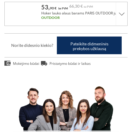
53,
66,
30 €
su PVM
90 €
be PVM
Hoker lauko alaus barams PARIS OUTDOOR juodas
OUTDOOR
Pateikite didmeninės
Norite didesnio kiekio?
prekybos užklausą
Mokėjimo būdai
Pristatymo būdai ir laikas