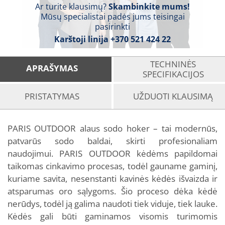
Ar turite klausimų?
Skambinkite mums!
Mūsų specialistai padės jums teisingai
pasirinkti
Karštoji linija
+370 521 424 22
TECHNINĖS
APRAŠYMAS
SPECIFIKACIJOS
PRISTATYMAS
UŽDUOTI KLAUSIMĄ
PARIS OUTDOOR alaus sodo hoker – tai modernūs,
patvarūs sodo baldai, skirti profesionaliam
naudojimui. PARIS OUTDOOR kėdėms papildomai
taikomas cinkavimo procesas, todėl gauname gaminį,
kuriame savita, nesenstanti kavinės kėdės išvaizda ir
atsparumas oro sąlygoms. Šio proceso dėka kėdė
nerūdys, todėl ją galima naudoti tiek viduje, tiek lauke.
Kėdės gali būti gaminamos visomis turimomis