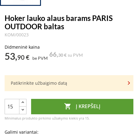
Hoker lauko alaus barams PARIS
OUTDOOR baltas
KOM/00023
Didmeninė kaina
53,
66,
30 €
su PVM
90 €
be PVM
Patikrinkite užbaigimo datą

Į KREPŠELĮ
Minimalus produkto pirkimo užsakymo kiekis yra 15.
Galimi variantai: