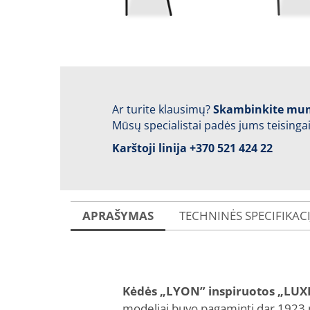
Ar turite klausimų?
Skambinkite mu
Mūsų specialistai padės jums teisingai
Karštoji linija
+370 521 424 22
APRAŠYMAS
TECHNINĖS SPECIFIKAC
Kėdės „LYON” inspiruotos „L
modeliai buvo pagaminti dar 1923 me