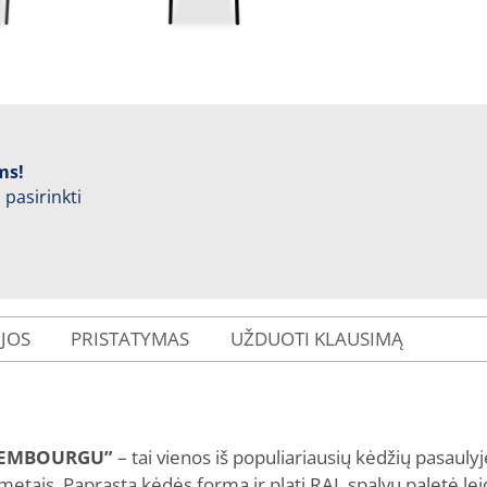
ms!
 pasirinkti
IJOS
PRISTATYMAS
UŽDUOTI KLAUSIMĄ
UXEMBOURGU”
– tai vienos iš populiariausių kėdžių pasaulyj
tais. Paprasta kėdės forma ir plati RAL spalvų paletė leidži