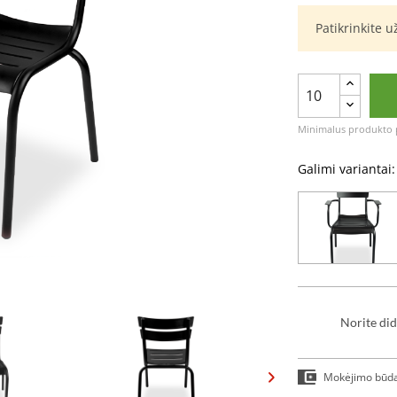
Patikrinkite 
Minimalus produkto p
Galimi variantai:
Norite did
Mokėjimo būd