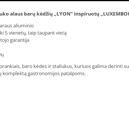
lauko alaus barų kėdžių „LYON” inspiruotų „LUXEMB
araus aliuminio
ki 5 vienetų, taip taupant vietą
ojo garantija
vų
orankiais, baro kėdes ir staliukus, kuriuos galima derint
ldų komplektą gastronomijos patalpoms.