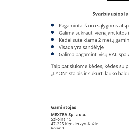
Svarbiausios 
Pagaminta iš oro sąlygoms atsp
Galima sukrauti vieną ant kitos i
Kėdei suteikiama 2 metų gamint
Visada yra sandėlyje
Galima pagaminti visų RAL spal
Taip pat siūlome kėdes, kėdes su p
„LYON” stalais ir sukurti lauko ba
Gamintojas
MEXTRA Sp. z o.o.
Szkolna 15
47-225 Kędzierzyn-Koźle
Poland