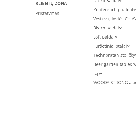
Lauko Baldai
KLIENTŲ ZONA
Konferencijų baldai
Pristatymas
Vestuvių kėdės CHIA
Bistro baldai
Loft Baldai
Furšetiniai stalai
Technoratan stoličky
Beer garden tables w
top
WOODY STRONG alaus