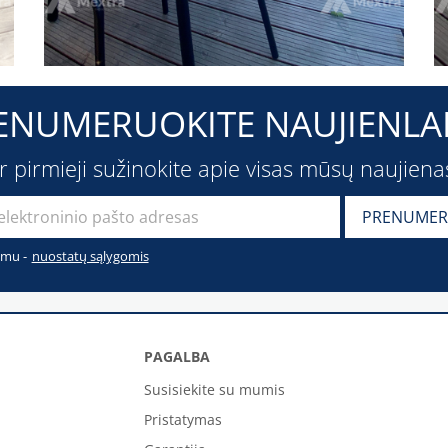
ENUMERUOKITE NAUJIENLAI
ir pirmieji sužinokite apie visas mūsų naujiena
imu -
nuostatų sąlygomis
PAGALBA
Susisiekite su mumis
Pristatymas