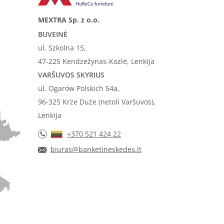
MEXTRA Sp. z o.o.
BUVEINĖ
ul. Szkolna 15,
47-225 Kendzežynas-Kozlė, Lenkija
VARŠUVOS SKYRIUS
ul. Ogarów Polskich 54a,
96-325 Krze Duże (netoli Varšuvos),
Lenkija
+370 521 424 22
biuras@banketineskedes.lt