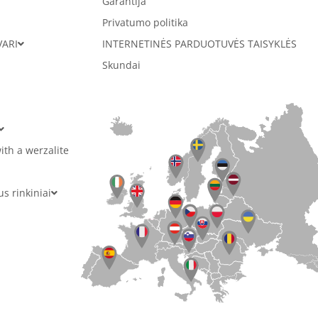
Garantija
Privatumo politika
VARI
INTERNETINĖS PARDUOTUVĖS TAISYKLĖS
Skundai
ith a werzalite
 rinkiniai