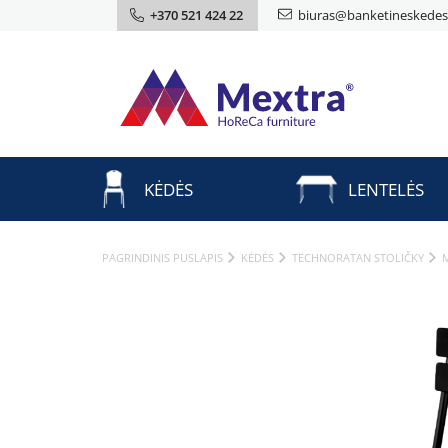
+370 521 424 22
biuras@banketineskedes.
KĖDĖS
LENTELĖS
PAGRINDINIS PUSLAPIS
KĖDĖS
TECHNORATAN STOLIČKY