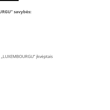
OURGU” savybės
:
i su „LUXEMBOURGU” įkvėptais