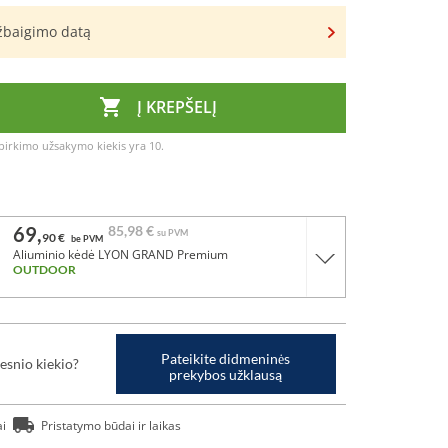
užbaigimo datą

Į KREPŠELĮ
irkimo užsakymo kiekis yra 10.
69,
85,
98 €
su PVM
90 €
be PVM
Aliuminio kėdė LYON GRAND Premium
OUTDOOR
Pateikite didmeninės
esnio kiekio?
prekybos užklausą
ai
Pristatymo būdai ir laikas