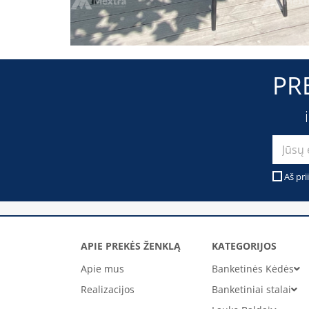
PR
Aš pri
APIE PREKĖS ŽENKLĄ
KATEGORIJOS
Apie mus
Banketinės Kėdės
Realizacijos
Banketiniai stalai