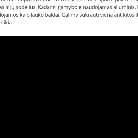
igas ir jų sodelius. Kadangi gamyboje naudojamas aliuminis
dojamos kaip lauko baldai. Galima sukrauti vieną ant kitos i
eikia.