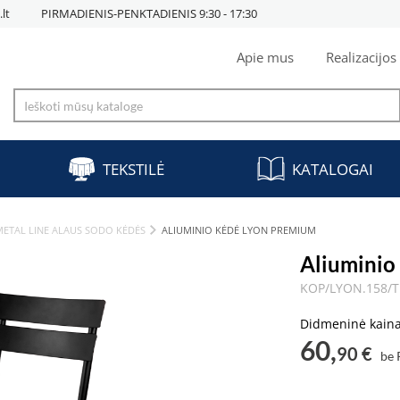
lt
PIRMADIENIS-PENKTADIENIS 9:30 - 17:30
Apie mus
Realizacijos
TEKSTILĖ
KATALOGAI
METAL LINE ALAUS SODO KĖDĖS
ALIUMINIO KĖDĖ LYON PREMIUM
Aliuminio
KOP/LYON.158/
Didmeninė kain
60,
90 €
be