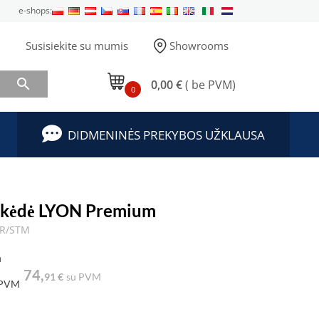
e-shops:
Susisiekite su mumis
Showrooms

0,00 €
( be PVM)
0
DIDMENINĖS PREKYBOS UŽKLAUSA
 kėdė LYON Premium
TR/STM
a
74,
91 €
su PVM
 PVM