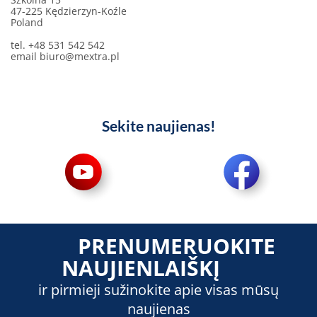
47-225 Kędzierzyn-Koźle
Poland
tel. +48 531 542 542
email
biuro@mextra.pl
Sekite naujienas!
PRENUMERUOKITE
NAUJIENLAIŠKĮ
ir pirmieji sužinokite apie visas mūsų
naujienas