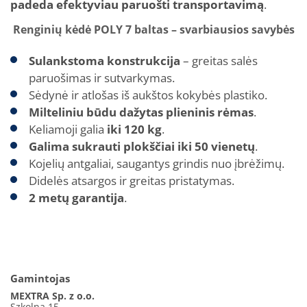
padeda efektyviau paruošti transportavimą
.
Renginių kėdė POLY 7 baltas – svarbiausios savybės
Sulankstoma konstrukcija
– greitas salės
paruošimas ir sutvarkymas.
Sėdynė ir atlošas iš aukštos kokybės plastiko.
Milteliniu būdu dažytas plieninis rėmas
.
Keliamoji galia
iki 120 kg
.
Galima sukrauti plokščiai iki 50 vienetų
.
Kojelių antgaliai, saugantys grindis nuo įbrėžimų.
Didelės atsargos ir greitas pristatymas.
2 metų garantija
.
Gamintojas
MEXTRA Sp. z o.o.
Szkolna 15