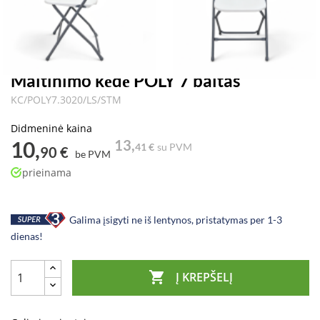
Maitinimo kėdė POLY 7 baltas
KC/POLY7.3020/LS/STM
Didmeninė kaina
10,
13,
41 €
su PVM
90 €
be PVM
prieinama
Galima įsigyti ne iš lentynos, pristatymas per 1-3
dienas!

Į KREPŠELĮ