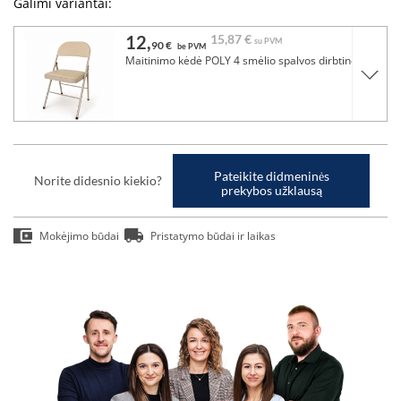
Galimi variantai:
12,
15,
87 €
su PVM
90 €
be PVM
Maitinimo kėdė POLY 4 smėlio spalvos dirbtinė oda
Pateikite didmeninės
Norite didesnio kiekio?
prekybos užklausą
Mokėjimo būdai
Pristatymo būdai ir laikas