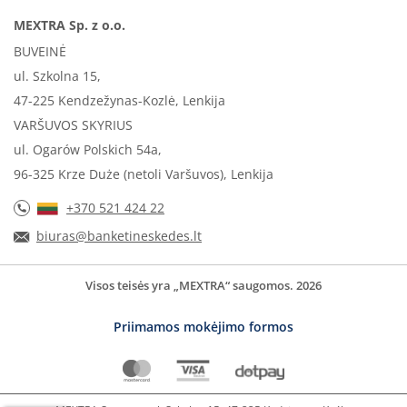
MEXTRA Sp. z o.o.
BUVEINĖ
ul. Szkolna 15,
47-225 Kendzežynas-Kozlė, Lenkija
VARŠUVOS SKYRIUS
ul. Ogarów Polskich 54a,
96-325 Krze Duże (netoli Varšuvos), Lenkija
+370 521 424 22
biuras@banketineskedes.lt
Visos teisės yra „MEXTRA“ saugomos. 2026
Priimamos mokėjimo formos