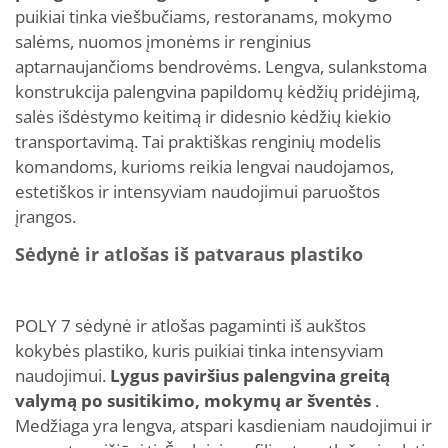
puikiai tinka viešbučiams, restoranams, mokymo
salėms, nuomos įmonėms ir renginius
aptarnaujančioms bendrovėms. Lengva, sulankstoma
konstrukcija palengvina papildomų kėdžių pridėjimą,
salės išdėstymo keitimą ir didesnio kėdžių kiekio
transportavimą. Tai praktiškas renginių modelis
komandoms, kurioms reikia lengvai naudojamos,
estetiškos ir intensyviam naudojimui paruoštos
įrangos.
Sėdynė ir atlošas iš patvaraus plastiko
POLY 7 sėdynė ir atlošas pagaminti iš aukštos
kokybės plastiko, kuris puikiai tinka intensyviam
naudojimui.
Lygus paviršius palengvina greitą
valymą po susitikimo, mokymų ar šventės
.
Medžiaga yra lengva, atspari kasdieniam naudojimui ir