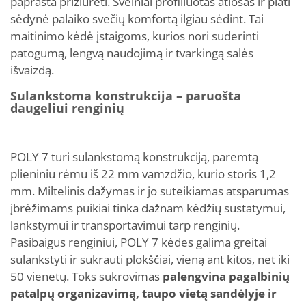
paprasta prižiūrėti. Švelniai profiliuotas atlošas ir plati
sėdynė palaiko svečių komfortą ilgiau sėdint. Tai
maitinimo kėdė įstaigoms, kurios nori suderinti
patogumą, lengvą naudojimą ir tvarkingą salės
išvaizdą.
Sulankstoma konstrukcija – paruošta
daugeliui renginių
POLY 7 turi sulankstomą konstrukciją, paremtą
plieniniu rėmu iš 22 mm vamzdžio, kurio storis 1,2
mm. Miltelinis dažymas ir jo suteikiamas atsparumas
įbrėžimams puikiai tinka dažnam kėdžių sustatymui,
lankstymui ir transportavimui tarp renginių.
Pasibaigus renginiui, POLY 7 kėdes galima greitai
sulankstyti ir sukrauti plokščiai, vieną ant kitos, net iki
50 vienetų. Toks sukrovimas
palengvina pagalbinių
patalpų organizavimą, taupo vietą sandėlyje ir