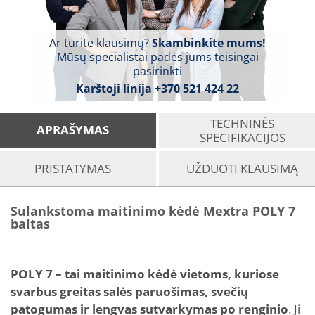
Ar turite klausimų?
Skambinkite mums!
Mūsų specialistai padės jums teisingai
pasirinkti
Karštoji linija
+370 521 424 22
TECHNINĖS
APRAŠYMAS
SPECIFIKACIJOS
PRISTATYMAS
UŽDUOTI KLAUSIMĄ
Sulankstoma maitinimo kėdė Mextra POLY 7
baltas
POLY 7 – tai maitinimo kėdė vietoms, kuriose
svarbus greitas salės paruošimas, svečių
patogumas ir lengvas sutvarkymas po renginio
. Ji