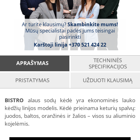
Ar turite klausimų?
Skambinkite mums!
Mūsų specialistai padės jums teisingai
pasirinkti
Karštoji linija
+370 521 424 22
TECHNINĖS
APRAŠYMAS
SPECIFIKACIJOS
PRISTATYMAS
UŽDUOTI KLAUSIMĄ
BISTRO
alaus sodų kėdė yra ekonominės lauko
kėdžių linijos modelis. Kėdė prieinama keturių spalvų:
juodos, baltos, oranžinės ir žalios – visos su aliuminio
kojelėmis.