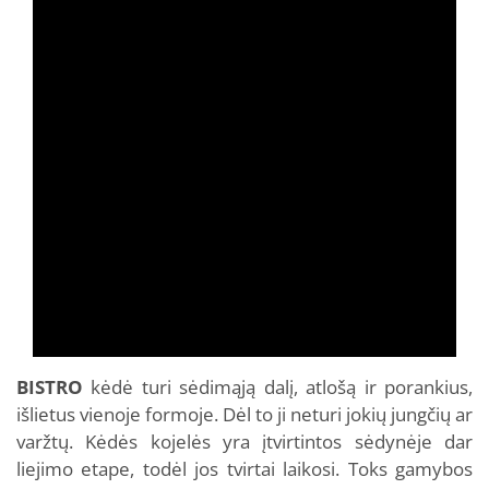
BISTRO
kėdė turi sėdimąją dalį, atlošą ir porankius,
išlietus vienoje formoje. Dėl to ji neturi jokių jungčių ar
varžtų. Kėdės kojelės yra įtvirtintos sėdynėje dar
liejimo etape, todėl jos tvirtai laikosi. Toks gamybos