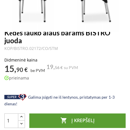
Kėdės lauko alaus barams BISTRO
juoda
KOP/BISTRO.02172/CO/STM
Didmeninė kaina
15,
19,
56 €
su PVM
90 €
be PVM
prieinama
Galima įsigyti ne iš lentynos, pristatymas per 1-3
dienas!

Į KREPŠELĮ