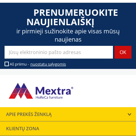
PRENUMERUOKITE
NAUJIENLAIŠKĮ
ir pirmieji sužinokite apie visas mūsų
naujienas
Aš priimu -
nuostatų sąlygomis
APIE PREKĖS ŽENKLĄ
KLIENTŲ ZONA