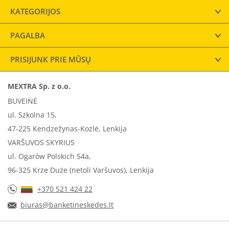
KATEGORIJOS
PAGALBA
PRISIJUNK PRIE MŪSŲ
MEXTRA Sp. z o.o.
BUVEINĖ
ul. Szkolna 15,
47-225 Kendzežynas-Kozlė, Lenkija
VARŠUVOS SKYRIUS
ul. Ogarów Polskich 54a,
96-325 Krze Duże (netoli Varšuvos), Lenkija
+370 521 424 22
biuras@banketineskedes.lt