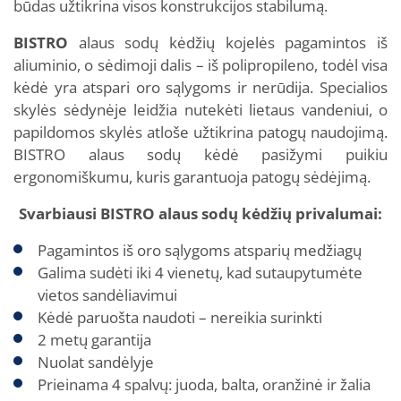
būdas užtikrina visos konstrukcijos stabilumą.
BISTRO
alaus sodų kėdžių kojelės pagamintos iš
aliuminio, o sėdimoji dalis – iš polipropileno, todėl visa
kėdė yra atspari oro sąlygoms ir nerūdija. Specialios
skylės sėdynėje leidžia nutekėti lietaus vandeniui, o
papildomos skylės atloše užtikrina patogų naudojimą.
BISTRO alaus sodų kėdė pasižymi puikiu
ergonomiškumu, kuris garantuoja patogų sėdėjimą.
Svarbiausi BISTRO alaus sodų kėdžių privalumai:
Pagamintos iš oro sąlygoms atsparių medžiagų
Galima sudėti iki 4 vienetų, kad sutaupytumėte
vietos sandėliavimui
Kėdė paruošta naudoti – nereikia surinkti
2 metų garantija
Nuolat sandėlyje
Prieinama 4 spalvų: juoda, balta, oranžinė ir žalia