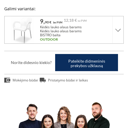
Galimi variantai:
9,
12,
18 €
su PVM
90 €
be PVM
Kėdės lauko alaus barams
Kėdės lauko alaus barams
BISTRO balta
OUTDOOR
Pateikite didmeninės
Norite didesnio kiekio?
prekybos užklausą
Mokėjimo būdai
Pristatymo būdai ir laikas