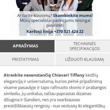
Ar turite klausimų?
Skambinkite mums!
Mūsų specialistai padės jums teisingai
pasirinkti
Karštoji linija
+370 521 424 22
TECHNINĖS
APRAŠYMAS
SPECIFIKACIJOS
PRISTATYMAS
UŽDUOTI KLAUSIMĄ
Atraskite nesenstančią Chiavari Tiffany
kėdžių
eleganciją ir universalumą, kurios pelnė pripažinimą
visame pasaulyje ir tapo rafinuoto skonio ir prabangos
simboliu. Jų unikalus, tačiau paprastas dizainas
džiugina ir šiandien, nes yra svarbiausias
prestižiškiausių renginių - nuo vestuvių iki elegantiškų