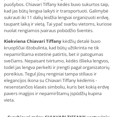
puošybos. Chiavari Tiffany kėdės buvo sukurtos taip,
kad jas būtų lengva laikyti ir transportuoti. Galimybė
sukrauti iki 11 dalių leidžia lengvai organizuoti erdvę,
taupant laiką ir vietą. Tai ypač svarbu vietoms, kuriose
nuolat rengiamos įvairaus pobūdžio šventės.
Kiekviena Chiavari Tiffany
kėdžių detalė buvo
kruopščiai ištobulinta, kad būtų užtikrinta ne tik
nepamirštama estetinė patirtis, bet ir patogumas
svečiams. Nepaisant tvirtumo, kėdės išlieka lengvos,
todėl jas lengva perkelti ir įrengti pagal organizatorių
poreikius. Tegul jūsų renginiai tampa stiliaus ir
elegancijos ikona su Chiavari Tiffany kėdėmis -
nesenstančios klasės simboliu, kuris bet kokią erdvę
pavers magijos ir nepamirštamų įspūdžių kupina
vieta.