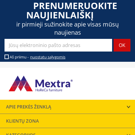
PRENUMERUOKITE
NAUJIENLAIŠKĮ
ir pirmieji sužinokite apie visas mūsų
naujienas
Aš priimu -
nuostatų sąlygomis
APIE PREKĖS ŽENKLĄ
KLIENTŲ ZONA