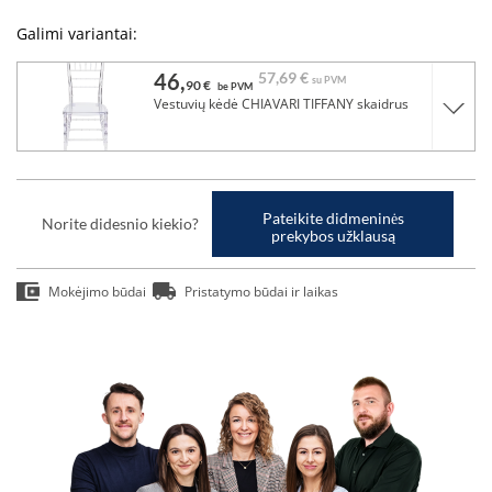
Galimi variantai:
46,
57,
69 €
su PVM
90 €
be PVM
Vestuvių kėdė CHIAVARI TIFFANY skaidrus
Pateikite didmeninės
Norite didesnio kiekio?
prekybos užklausą
Mokėjimo būdai
Pristatymo būdai ir laikas