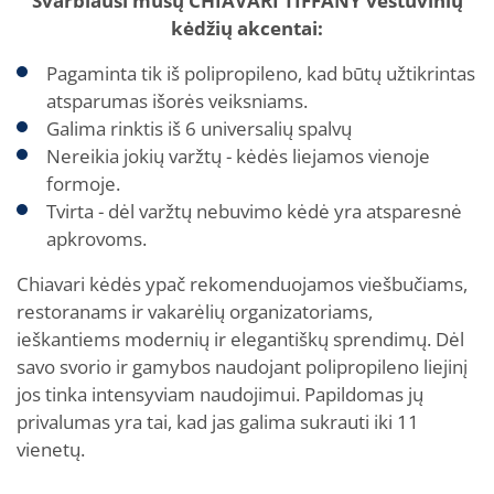
Svarbiausi mūsų CHIAVARI TIFFANY vestuvinių
kėdžių akcentai:
Pagaminta tik iš polipropileno, kad būtų užtikrintas
atsparumas išorės veiksniams.
Galima rinktis iš 6 universalių spalvų
Nereikia jokių varžtų - kėdės liejamos vienoje
formoje.
Tvirta - dėl varžtų nebuvimo kėdė yra atsparesnė
apkrovoms.
Chiavari kėdės ypač rekomenduojamos viešbučiams,
restoranams ir vakarėlių organizatoriams,
ieškantiems modernių ir elegantiškų sprendimų. Dėl
savo svorio ir gamybos naudojant polipropileno liejinį
jos tinka intensyviam naudojimui. Papildomas jų
privalumas yra tai, kad jas galima sukrauti iki 11
vienetų.