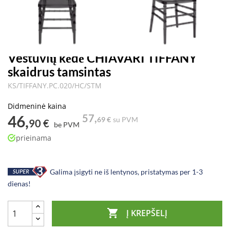
Vestuvių kėdė CHIAVARI TIFFANY
skaidrus tamsintas
KS/TIFFANY.PC.020/HC/STM
Didmeninė kaina
46,
57,
69 €
su PVM
90 €
be PVM
prieinama
Galima įsigyti ne iš lentynos, pristatymas per 1-3
dienas!

Į KREPŠELĮ