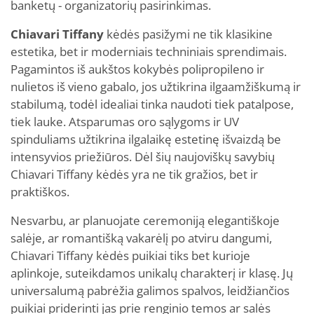
banketų - organizatorių pasirinkimas.
Chiavari Tiffany
kėdės pasižymi ne tik klasikine
estetika, bet ir moderniais techniniais sprendimais.
Pagamintos iš aukštos kokybės polipropileno ir
nulietos iš vieno gabalo, jos užtikrina ilgaamžiškumą ir
stabilumą, todėl idealiai tinka naudoti tiek patalpose,
tiek lauke. Atsparumas oro sąlygoms ir UV
spinduliams užtikrina ilgalaikę estetinę išvaizdą be
intensyvios priežiūros. Dėl šių naujoviškų savybių
Chiavari Tiffany kėdės yra ne tik gražios, bet ir
praktiškos.
Nesvarbu, ar planuojate ceremoniją elegantiškoje
salėje, ar romantišką vakarėlį po atviru dangumi,
Chiavari Tiffany kėdės puikiai tiks bet kurioje
aplinkoje, suteikdamos unikalų charakterį ir klasę. Jų
universalumą pabrėžia galimos spalvos, leidžiančios
puikiai priderinti jas prie renginio temos ar salės