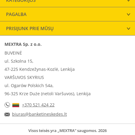
KATEGORIJOS
PAGALBA
PRISIJUNK PRIE MŪSŲ
MEXTRA Sp. z o.o.
BUVEINĖ
ul. Szkolna 15,
47-225 Kendzežynas-Kozlė, Lenkija
VARŠUVOS SKYRIUS
ul. Ogarów Polskich 54a,
96-325 Krze Duże (netoli Varšuvos), Lenkija
+370 521 424 22
biuras@banketineskedes.lt
Visos teisės yra „MEXTRA“ saugomos. 2026