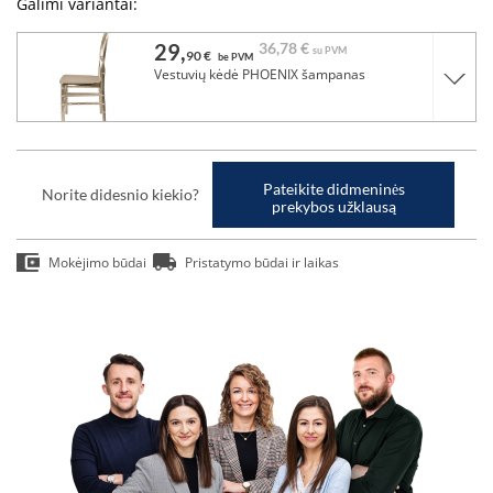
Galimi variantai:
29,
36,
78 €
su PVM
90 €
be PVM
Vestuvių kėdė PHOENIX šampanas
Pateikite didmeninės
Norite didesnio kiekio?
prekybos užklausą
Mokėjimo būdai
Pristatymo būdai ir laikas