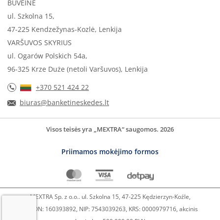
BUVEINĖ
ul. Szkolna 15,
47-225 Kendzežynas-Kozlė, Lenkija
VARŠUVOS SKYRIUS
ul. Ogarów Polskich 54a,
96-325 Krze Duże (netoli Varšuvos), Lenkija
+370 521 424 22
biuras@banketineskedes.lt
Visos teisės yra „MEXTRA“ saugomos. 2026
Priimamos mokėjimo formos
MEXTRA Sp. z o.o.. ul. Szkolna 15, 47-225 Kędzierzyn-Koźle,
REGON: 160393892, NIP: 7543039263, KRS: 0000979716, akcinis