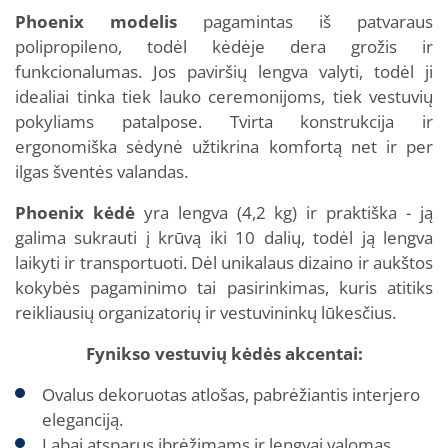
Phoenix modelis
pagamintas iš patvaraus
polipropileno, todėl kėdėje dera grožis ir
funkcionalumas. Jos paviršių lengva valyti, todėl ji
idealiai tinka tiek lauko ceremonijoms, tiek vestuvių
pokyliams patalpose. Tvirta konstrukcija ir
ergonomiška sėdynė užtikrina komfortą net ir per
ilgas šventės valandas.
Phoenix kėdė
yra lengva (4,2 kg) ir praktiška - ją
galima sukrauti į krūvą iki 10 dalių, todėl ją lengva
laikyti ir transportuoti. Dėl unikalaus dizaino ir aukštos
kokybės pagaminimo tai pasirinkimas, kuris atitiks
reikliausių organizatorių ir vestuvininkų lūkesčius.
Fynikso vestuvių kėdės akcentai:
Ovalus dekoruotas atlošas, pabrėžiantis interjero
eleganciją.
Labai atsparus įbrėžimams ir lengvai valomas.