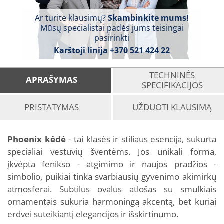
Ar turite klausimų?
Skambinkite mums!
Mūsų specialistai padės jums teisingai
pasirinkti
Karštoji linija
+370 521 424 22
TECHNINĖS
APRAŠYMAS
SPECIFIKACIJOS
PRISTATYMAS
UŽDUOTI KLAUSIMĄ
Phoenix kėdė
- tai klasės ir stiliaus esencija, sukurta
specialiai vestuvių šventėms. Jos unikali forma,
įkvėpta fenikso - atgimimo ir naujos pradžios -
simbolio, puikiai tinka svarbiausių gyvenimo akimirkų
atmosferai. Subtilus ovalus atlošas su smulkiais
ornamentais sukuria harmoningą akcentą, bet kuriai
erdvei suteikiantį elegancijos ir išskirtinumo.