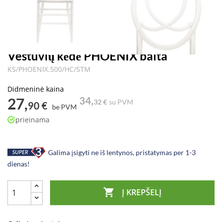
Vestuvių kėdė PHOENIX balta
KS/PHOENIX.500/HC/STM
Didmeninė kaina
27,
34,
32 €
su PVM
90 €
be PVM
prieinama
Galima įsigyti ne iš lentynos, pristatymas per 1-3
dienas!

Į KREPŠELĮ