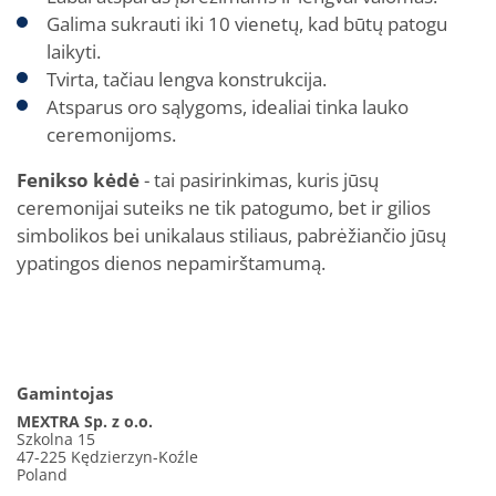
Galima sukrauti iki 10 vienetų, kad būtų patogu
laikyti.
Tvirta, tačiau lengva konstrukcija.
Atsparus oro sąlygoms, idealiai tinka lauko
ceremonijoms.
Fenikso kėdė
- tai pasirinkimas, kuris jūsų
ceremonijai suteiks ne tik patogumo, bet ir gilios
simbolikos bei unikalaus stiliaus, pabrėžiančio jūsų
ypatingos dienos nepamirštamumą.
Gamintojas
MEXTRA Sp. z o.o.
Szkolna 15
47-225 Kędzierzyn-Koźle
Poland