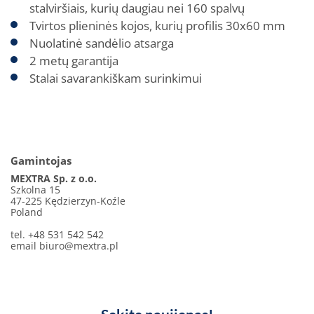
stalviršiais, kurių daugiau nei 160 spalvų
Tvirtos plieninės kojos, kurių profilis 30x60 mm
Nuolatinė sandėlio atsarga
2 metų garantija
Stalai savarankiškam surinkimui
Gamintojas
MEXTRA Sp. z o.o.
Szkolna 15
47-225 Kędzierzyn-Koźle
Poland
tel. +48 531 542 542
email
biuro@mextra.pl