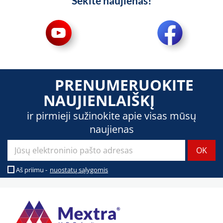
Sekite naujienas!
PRENUMERUOKITE
NAUJIENLAIŠKĮ
ir pirmieji sužinokite apie visas mūsų
naujienas
Aš priimu -
nuostatų sąlygomis