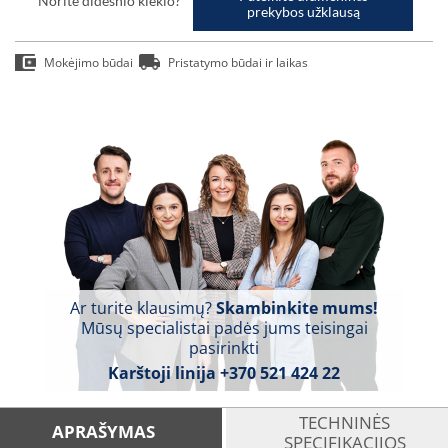
Norite didesnio kiekio?
prekybos užklausą
Mokėjimo būdai
Pristatymo būdai ir laikas
Ar turite klausimų?
Skambinkite mums!
Mūsų specialistai padės jums teisingai
pasirinkti
Karštoji linija
+370 521 424 22
TECHNINĖS
APRAŠYMAS
SPECIFIKACIJOS