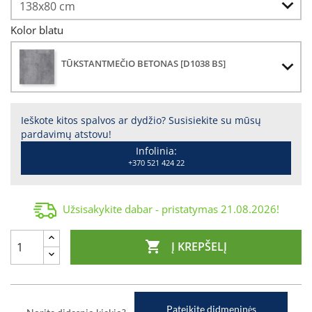
Kolor blatu
TŪKSTANTMEČIO BETONAS [D1038 BS]
Ieškote kitos spalvos ar dydžio? Susisiekite su mūsų
pardavimų atstovu!
Infolinia:
+370 521 424 22
Užsisakykite dabar - pristatymas
21.08.2026
!

Į KREPŠELĮ
Pateikite didmeninės