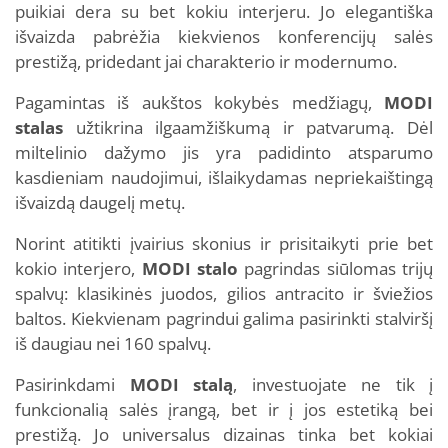
puikiai dera su bet kokiu interjeru. Jo elegantiška
išvaizda pabrėžia kiekvienos konferencijų salės
prestižą, pridedant jai charakterio ir modernumo.
Pagamintas iš aukštos kokybės medžiagų,
MODI
stalas
užtikrina ilgaamžiškumą ir patvarumą. Dėl
miltelinio dažymo jis yra padidinto atsparumo
kasdieniam naudojimui, išlaikydamas nepriekaištingą
išvaizdą daugelį metų.
Norint atitikti įvairius skonius ir prisitaikyti prie bet
kokio interjero,
MODI stalo
pagrindas siūlomas trijų
spalvų: klasikinės juodos, gilios antracito ir šviežios
baltos. Kiekvienam pagrindui galima pasirinkti stalviršį
iš daugiau nei 160 spalvų.
Pasirinkdami
MODI stalą
, investuojate ne tik į
funkcionalią salės įrangą, bet ir į jos estetiką bei
prestižą. Jo universalus dizainas tinka bet kokiai