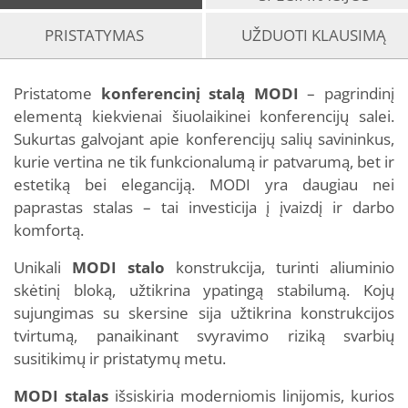
PRISTATYMAS
UŽDUOTI KLAUSIMĄ
Pristatome
konferencinį stalą MODI
– pagrindinį
elementą kiekvienai šiuolaikinei konferencijų salei.
Sukurtas galvojant apie konferencijų salių savininkus,
kurie vertina ne tik funkcionalumą ir patvarumą, bet ir
estetiką bei eleganciją. MODI yra daugiau nei
paprastas stalas – tai investicija į įvaizdį ir darbo
komfortą.
Unikali
MODI stalo
konstrukcija, turinti aliuminio
skėtinį bloką, užtikrina ypatingą stabilumą. Kojų
sujungimas su skersine sija užtikrina konstrukcijos
tvirtumą, panaikinant svyravimo riziką svarbių
susitikimų ir pristatymų metu.
MODI stalas
išsiskiria moderniomis linijomis, kurios