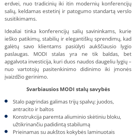
erdvei, nuo tradicinių iki itin modernių konferencijų
salių, keldamas estetinį ir patogumo standartą verslo
susitikimams.
Idealiai tinka konferencijų salių savininkams, kurie
ieško patikimų, stabilių ir elegantiškų sprendimų, kad
galėtų savo klientams pasiūlyti aukščiausio lygio
paslaugas. MODI stalas yra ne tik baldas, bet
apgalvota investicija, kuri duos naudos daugeliu lygių –
nuo vartotojų pasitenkinimo didinimo iki įmonės
įvaizdžio gerinimo.
Svarbiausios MODI stalų savybės
Stalo pagrindas galimas trijų spalvų: juodos,
antracito ir baltos
Konstrukcija paremta aliuminio skėtiniu bloku,
užtikrinančiu padidintą stabilumą
Prieinamas su aukštos kokybės laminuotais