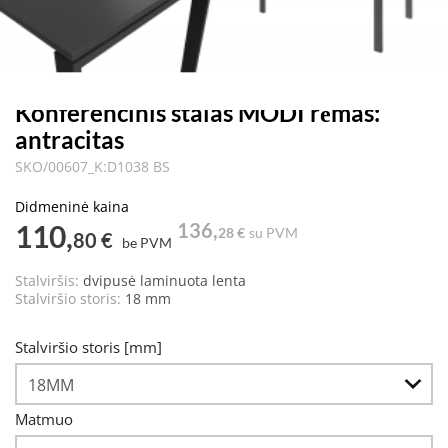
Konferencinis stalas MODI rėmas:
antracitas
SKO/00607_K:D1038 BS
Didmeninė kaina
110,
136,
28 €
su PVM
80 €
be PVM
Stalviršis:
dvipusė laminuota lenta
Stalviršio storis:
18 mm
Stalviršio storis [mm]
Matmuo